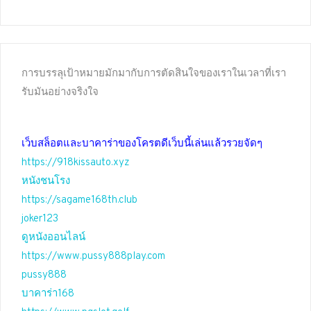
การบรรลุเป้าหมายมักมากับการตัดสินใจของเราในเวลาที่เรา
รับมันอย่างจริงใจ
เว็บสล็อตและบาคาร่าของโครตดีเว็บนี้เล่นแล้วรวยจัดๆ
https://918kissauto.xyz
หนังชนโรง
https://sagame168th.club
joker123
ดูหนังออนไลน์
https://www.pussy888play.com
pussy888
บาคาร่า168