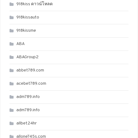
918kiss ดาวน์โหลด
918kissauto
918kissme
ABA
ABAGroup2
abbet789.com
acebet789.com
adm789.info
adm789.info
allbet24hr
allone745s.com