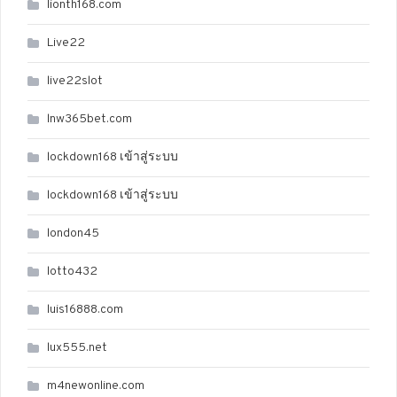
lionth168.com
Live22
live22slot
lnw365bet.com
lockdown168 เข้าสู่ระบบ
lockdown168 เข้าสู่ระบบ
london45
lotto432
luis16888.com
lux555.net
m4newonline.com