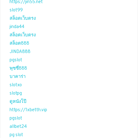
https://jin55.net
slot99
สล็อตเว็บตรง
jinda44
สล็อตเว็บตรง
สล็อต888
JINDA888
pgslot
พุซซี่888
บาคาร่า
slotxo
slotpg
ดูหนังโป๊
https://1xbetth.vip
pgslot
allbet24
pg slot