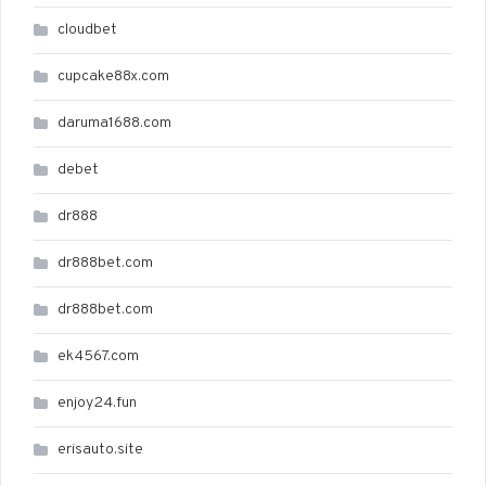
cloudbet
cupcake88x.com
daruma1688.com
debet
dr888
dr888bet.com
dr888bet.com
ek4567.com
enjoy24.fun
erisauto.site