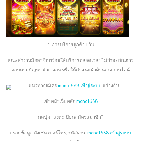
4. การบริการลูกค้า 1 วัน
คณะทำงานมืออาชีพพร้อมให้บริการตลอดเวลา ไม่ว่าจะเป็นการ
สอบถามปัญหา ฝาก-ถอน หรือให้คำแนะนำด้านเกมออนไลน์
แนวทางสมัคร
mono1688 เข้าสู่ระบบ
อย่างง่าย
เข้าหน้าเว็บหลัก
mono1688
กดปุ่ม “ลงทะเบียนสมัครสมาชิก”
กรอกข้อมูล ดังเช่น เบอร์โทร, รหัสผ่าน,
mono1688 เข้าสู่ระบบ