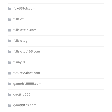
fox689ok.com
fullslot
fullsloteiei.com
fullslotpg
fullslotpg168.com
funny18
future24bet.com
gamehit8888.com
gaojing888
gem99ths.com