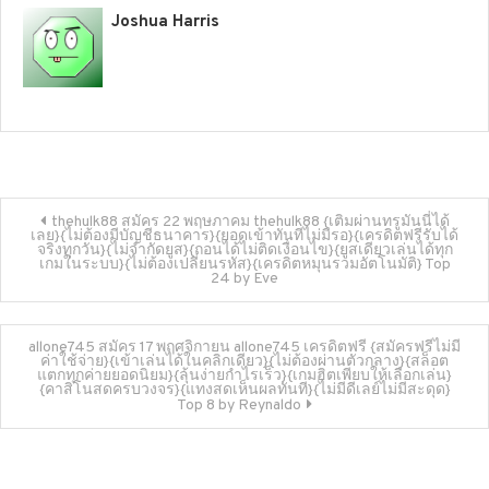
Joshua Harris
แนะแนว
thehulk88 สมัคร 22 พฤษภาคม thehulk88 {เติมผ่านทรูมันนี่ได้
เลย}{ไม่ต้องมีบัญชีธนาคาร}{ยอดเข้าทันทีไม่มีรอ}{เครดิตฟรีรับได้
จริงทุกวัน}{ไม่จำกัดยูส}{ถอนได้ไม่ติดเงื่อนไข}{ยูสเดียวเล่นได้ทุก
เรื่อง
เกมในระบบ}{ไม่ต้องเปลี่ยนรหัส}{เครดิตหมุนรวมอัตโนมัติ} Top
24 by Eve
allone745 สมัคร 17 พฤศจิกายน allone745 เครดิตฟรี {สมัครฟรีไม่มี
ค่าใช้จ่าย}{เข้าเล่นได้ในคลิกเดียว}{ไม่ต้องผ่านตัวกลาง}{สล็อต
แตกทุกค่ายยอดนิยม}{ลุ้นง่ายกำไรเร็ว}{เกมฮิตเพียบให้เลือกเล่น}
{คาสิโนสดครบวงจร}{แทงสดเห็นผลทันที}{ไม่มีดีเลย์ไม่มีสะดุด}
Top 8 by Reynaldo