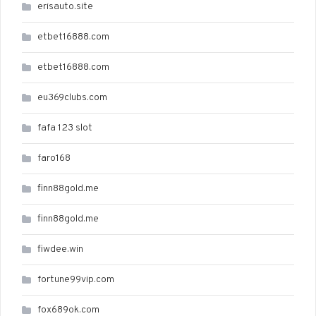
erisauto.site
etbet16888.com
etbet16888.com
eu369clubs.com
fafa 123 slot
faro168
finn88gold.me
finn88gold.me
fiwdee.win
fortune99vip.com
fox689ok.com