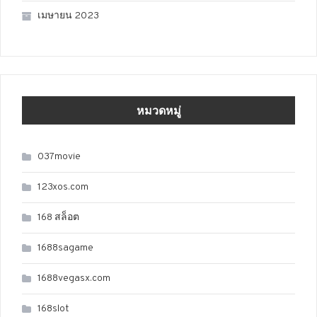
เมษายน 2023
หมวดหมู่
037movie
123xos.com
168 สล็อต
1688sagame
1688vegasx.com
168slot