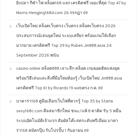
ยิงปลา กีฬา ไพ่ สล็อต168 แจก เครดิตฟรี เยอะที่สุด Top 47 by
Morris Hengjing168d.com 26 กรกฎา 69
เว็บเปิดใหม่ สล็อตเว็บตรง เว็บตรง สล็อตเว็บตรง 2026
ประสบการณ์เล่นยุคใหม่ ระบบเสถียร พร้อมเกมให้เลือก
มากมาย เครดิตฟรี Top 29 by Ruben Jin888.asia 24
September 2026 พนัน
casino online สล็อต888 เจาะลึก สล็อต เกมยอดฮิตแห่งยุค
พร้อมวิธีเล่นและสิ่งที่มือใหม่ต้องรู้ เว็บเปิดใหม่ Jin888.asia
เครดิตฟรี Top 61 by Ricardo 19 webตรง ก.ค. 69
บาคาร่า168 คู่มือเลือกเว็บไพ่ที่ควรรู้ Top 35 by Starla
sexy168c.com ดีลสมาชิกใหม่ ชนะ/แพ้ 8 ตาติด รับ 5 หมื่น
ระบบอัตโนมัติเจ้าแรก สัมผัสโต๊ะสดระดับพรีเมียม บาคา
ร่า168 สมัครปุ๊บ รับโปรปั๊บ 1 กันยายน 69