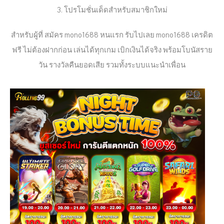
3. โปรโมชั่นเด็ดสำหรับสมาชิกใหม่
สำหรับผู้ที่ สมัคร mono1688 หนแรก รับไปเลย mono1688 เครดิต
ฟรี ไม่ต้องฝากก่อน เล่นได้ทุกเกม เบิกเงินได้จริง พร้อมโบนัสราย
วัน รางวัลคืนยอดเสีย รวมทั้งระบบแนะนำเพื่อน