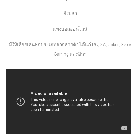
ยิงปลา
แทงบอลออนไลน์
มีให้เลือกเล่นทุกประเภทจากค่ายดัง ได้แก่ PG, SA, Joker, Sexy
Gaming และอื่นๆ