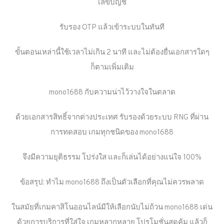
เลขบัญชี
รับรอง OTP แล้วเข้าระบบในทันที
ขั้นตอนเหล่านี้ใช้เวลาไม่เกิน 2 นาที และไม่ต้องยื่นเอกสารใดๆ
ก็ตามเพิ่มเติม
mono1688 กับความน่าไว้วางใจในตลาด
ด้วยเอกสารสิทธิ์จากต่างประเทศ รับรองด้วยระบบ RNG ที่ผ่าน
การทดสอบ เกมทุกชนิดของ mono1688
จึงมีความยุติธรรม โปร่งใส และก็เล่นได้อย่างแน่ใจ 100%
ข้อสรุป: ทำไม mono1688 ถึงเป็นตัวเลือกที่คุณไม่ควรพลาด
ในสมัยที่เกมคาสิโนออนไลน์มีให้เลือกนับไม่ถ้วน mono1688 เด่น
ด้วยการบริการที่ใส่ใจ เกมหลากหลาย โปรโมชั่นสุดคุ้ม แล้วก็