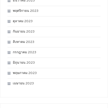
ธันวาคม 2023
พฤศจิกายน 2023
ตุลาคม 2023
กันยายน 2023
สิงหาคม 2023
กรกฎาคม 2023
มิถุนายน 2023
พฤษภาคม 2023
เมษายน 2023