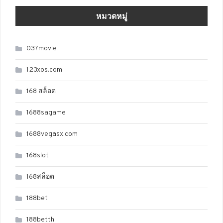
หมวดหมู่
037movie
123xos.com
168 สล็อต
1688sagame
1688vegasx.com
168slot
168สล็อต
188bet
188betth