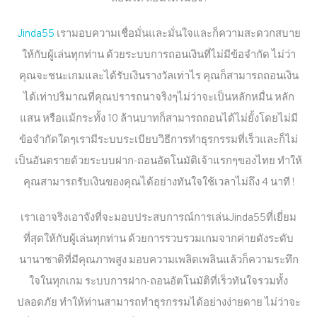
Jinda55
เรามอบความเชื่อมั่นและมั่นใจและก็ความสะดวกสบาย
ให้กับผู้เล่นทุกท่าน ด้วยระบบการถอนเงินที่ไม่มีข้อจำกัด ไม่ว่า
คุณจะชนะเกมและได้รับเงินรางวัลเท่าไร คุณก็สามารถถอนเงิน
ได้เท่าปริมาณที่คุณปรารถนาจริงๆไม่ว่าจะเป็นหลักหมื่น หลัก
แสน หรือแม้กระทั้ง 10 ล้านบาทก็สามารถถอนได้ไม่ยั้งโดยไม่มี
ข้อจำกัดใดๆเรามีระบบระเบียบวิธีการทำธุรกรรมที่เร็วและก็ไม่
เป็นอันตรายด้วยระบบฝาก-ถอนอัตโนมัติเจ้าแรกๆของไทย ทำให้
คุณสามารถรับเงินของคุณได้อย่างทันใจใช้เวลาไม่ถึง 4 นาที !
เราเอาจริงเอาจังที่จะมอบประสบการณ์การเล่นJinda55ที่เยี่ยม
ที่สุดให้กับผู้เล่นทุกท่าน ด้วยการรวบรวมเกมจากค่ายดังระดับ
นานาชาติที่มีคุณภาพสูง มอบความเพลิดเพลินแล้วก็ความระทึก
ใจในทุกเกม ระบบการฝาก-ถอนอัตโนมัติที่เร็วทันใจรวมทั้ง
ปลอดภัย ทำให้ท่านสามารถทำธุรกรรมได้อย่างง่ายดาย ไม่ว่าจะ