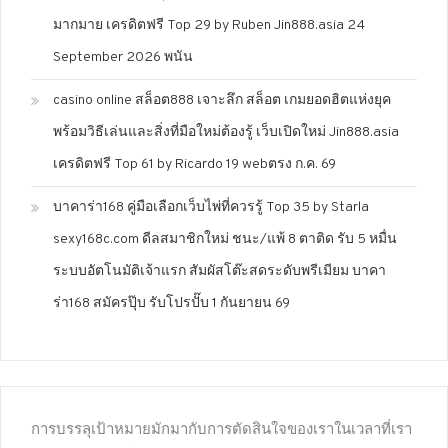
มากมาย เครดิตฟรี Top 29 by Ruben Jin888.asia 24
September 2026 พนัน
casino online สล็อต888 เจาะลึก สล็อต เกมยอดฮิตแห่งยุค
พร้อมวิธีเล่นและสิ่งที่มือใหม่ต้องรู้ เว็บเปิดใหม่ Jin888.asia
เครดิตฟรี Top 61 by Ricardo 19 webตรง ก.ค. 69
บาคาร่า168 คู่มือเลือกเว็บไพ่ที่ควรรู้ Top 35 by Starla
sexy168c.com ดีลสมาชิกใหม่ ชนะ/แพ้ 8 ตาติด รับ 5 หมื่น
ระบบอัตโนมัติเจ้าแรก สัมผัสโต๊ะสดระดับพรีเมียม บาคา
ร่า168 สมัครปุ๊บ รับโปรปั๊บ 1 กันยายน 69
การบรรลุเป้าหมายมักมากับการตัดสินใจของเราในเวลาที่เรา