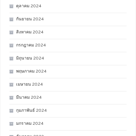
ตุลาคม 2024
กันยายน 2024
สิงหาคม 2024
กรกฎาคม 2024
มิถุนายน 2024
พฤษภาคม 2024
เมษายน 2024
มีนาคม 2024
กุมภาพันธ์ 2024
มกราคม 2024