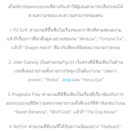
สไตล์การออกแบบเกมที่ต่างกัน ทำให้ผู้เล่นสามารถเลือกเล่นได้
ตามความชอบและความสามารถของตน
1. PG Soft: ค่ายเกมที่ขึ้นชื่อในเรื่องของกราฟิกที่สวยสดงดงาม
แล้วก็เรื่องราวที่น่าดึงดูด อย่างเช่นเกม “Medusa”, “Fortune Ox”,
แล้วก็ “Dragon Hatch” ที่มากับฟีพบร์พิเศษมากมายก่ายกอง
2. Joker Gaming: เป็นค่ายเกมPgslot เว็บตรงที่มีชื่อเสียงในด้าน
เกมที่เล่นง่ายรวมทั้งจ่ายรางวัลสูง เป็นต้นว่าเกม “Joker’s
Jewels”, “Roma”,
Jinda
และ “Horus Eye”
3. Pragmatic Play: ค่ายเกมที่มีชื่อเสียงในเรื่องที่เกี่ยวข้องกับการ
ออกแบบเกมที่มีความหลากหลายรวมทั้งฟีเจอร์ที่ท้า ดังเช่นว่าเกม
“Sweet Bonanza”, “Wolf Gold”, แล้วก็ “The Dog House”
4. NetEnt: ค่ายเกมที่มีเกมที่ได้รับความนิยมอย่าง “Starburst”,