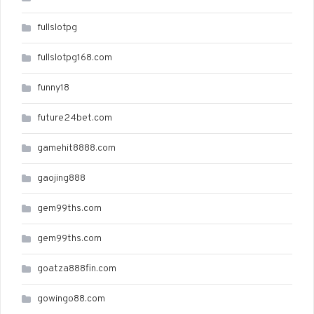
fullslotpg
fullslotpg168.com
funny18
future24bet.com
gamehit8888.com
gaojing888
gem99ths.com
gem99ths.com
goatza888fin.com
gowingo88.com