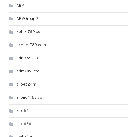
ABA
ABAGroup2
abbet789.com
acebet789.com
adm789.info
adm789.info
allbet24hr
allone745s.com
alot66
alot666