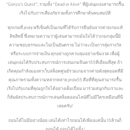
“Gonzo’s Quest”, รวมทั้ง “Dead or Alive” ที่ผู้เล่นjindaสามารถรื้น
เริงไปกับการเสี่ยงภัยรวมทั้งการศึกษาค้นพบสมบัติ
ทุกเกมที่ jinda พรีเซ็นท์เป็นเกมที่ได้รับการยืนยันจากค่ายเกมแท้
ลิขสิทธิ์ ซึ่งหมายความว่าผู้เล่นสามารถมั่นใจได้ว่าเกมกลุ่มนี้มี
ความชอบธรรมและไม่เป็นอันตราย ไม่ว่าจะเป็นการสุ่มรางวัล
หรือระบบการจ่ายเงิน ทุกอย่างถูกควบคุมอย่างเข้มงวด เพื่อผู้
เล่นjindaได้รับประสบการณ์การเล่นเกมจินดา55ที่เยี่ยมที่สุด ถ้า
เกิดคุณกำลังมองหาเว็บสล็อตศูนย์รวมเกมจากค่ายดังสุดยอดที่มี
คุณภาพรวมทั้งความหลากหลาย jinda55 คือที่ที่คุณสามารถรื้น
เริงไปกับเกมที่คุณถูกใจได้อย่างเต็มเปี่ยม มาร่วมสนุกกับเราและ
ก็สัมผัสประสบการณ์การเล่นสล็อตออนไลน์ที่ไม่มีใครเหมือนที่นี่
เลยครับ!
ถอนได้ไม่มีอย่างน้อย เล่นได้เท่าไรถอนได้เพียงแค่นั้น 10ล้านก็
ถอนได้ ถอนได้ไม่ยั้ง !