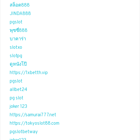
สล็อต888
JINDA888
pgslot
พุซซี่888
บาคาร่า
slotxo
slotpg
ดูหนังโป๊
https://1xbetth.vip
pgslot
allbet24
pg slot
joker 123
https://samurai777.net
https://tokyoslot88.com
pgslotbetway