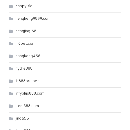
happy168
hengheng9899.com
hengjing168
hi6bet.com
hongkong456
hydra888
ib888pro.bet
infyplus888.com
item388.com
jinda55