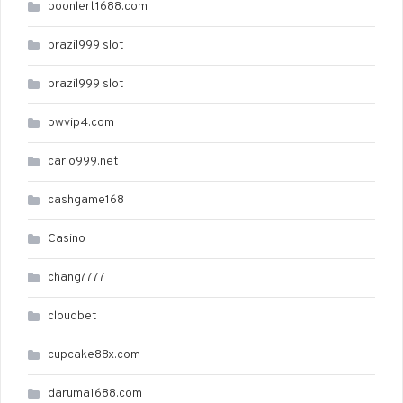
boonlert1688.com
brazil999 slot
brazil999 slot
bwvip4.com
carlo999.net
cashgame168
Casino
chang7777
cloudbet
cupcake88x.com
daruma1688.com