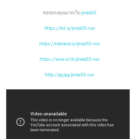
ขอขอบคุณมากเว็บ
jinda55
https://bit.ly/jinda55-run
https://rebrand.ly/jinda55-run
https://wow.in.th/jinda55-run
http://gg.gg/jinda55-run