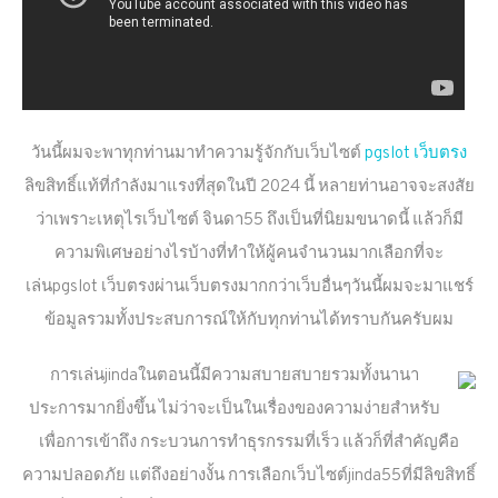
วันนี้ผมจะพาทุกท่านมาทำความรู้จักกับเว็บไซต์
pgslot เว็บตรง
ลิขสิทธิ์แท้ที่กำลังมาแรงที่สุดในปี 2024 นี้ หลายท่านอาจจะสงสัย
ว่าเพราะเหตุไรเว็บไซต์ จินดา55 ถึงเป็นที่นิยมขนาดนี้ แล้วก็มี
ความพิเศษอย่างไรบ้างที่ทำให้ผู้คนจำนวนมากเลือกที่จะ
เล่นpgslot เว็บตรงผ่านเว็บตรงมากกว่าเว็บอื่นๆวันนี้ผมจะมาแชร์
ข้อมูลรวมทั้งประสบการณ์ให้กับทุกท่านได้ทราบกันครับผม
การเล่นjindaในตอนนี้มีความสบายสบายรวมทั้งนานา
ประการมากยิ่งขึ้น ไม่ว่าจะเป็นในเรื่องของความง่ายสำหรับ
เพื่อการเข้าถึง กระบวนการทำธุรกรรมที่เร็ว แล้วก็ที่สำคัญคือ
ความปลอดภัย แต่ถึงอย่างงั้น การเลือกเว็บไซต์jinda55ที่มีลิขสิทธิ์