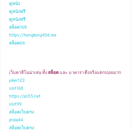
ดูหนัง
ดูหนังฟรี
ดูหนังฟรี
สล็อต168
https://hongkong456.me
สล็อต66
เว็บคาสิโนน่าเล่น ทั้ง
สล็อต
และ
บาคาร่า
ตึงจริงแตกบ่อยมาก
joker123
slot168
https://jin55.net
slot99
สล็อตเว็บตรง
jinda44
สล็อตเว็บตรง