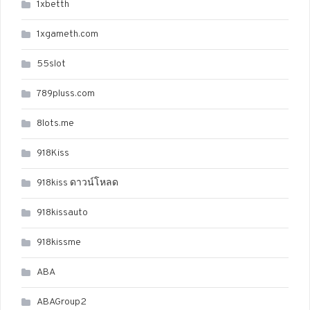
1xbetth
1xgameth.com
55slot
789pluss.com
8lots.me
918Kiss
918kiss ดาวน์โหลด
918kissauto
918kissme
ABA
ABAGroup2