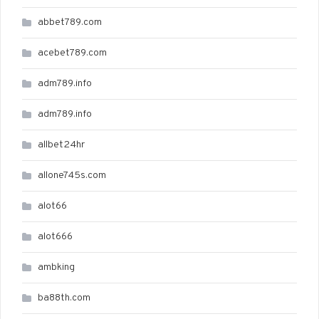
abbet789.com
acebet789.com
adm789.info
adm789.info
allbet24hr
allone745s.com
alot66
alot666
ambking
ba88th.com