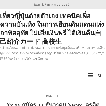
Skip
วันเสาร์, สิงหาคม 08, 2026
to
เที่ยวญี่ปุ่นด้วยตัวเอง เทคนิคเพื่อ
content
ความบันเทิง ในการเยือนดินแดนแห่ง
อาทิตอุทัย ไม่เสียเงินฟรี ได้เงินคืน自
己紹介カード 高校生
https://www.goodjob-okinawa.info รวบรวมข้อมูลเด็ดและเรื่องราวการท่องเที่ยว
ญี่ปุ่น ทิปส์การเดินทาง สถานที่ควรรู้ กฎระเบียบ เที่ยวได้ด้วยตัวเอง グッジョブ沖
縄 ได้เงินจริง หารายได้งามๆ เงินด่วน
xway.info
Xway สมัคร 24 ธันวาคม Xway เครดิต