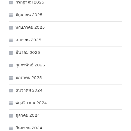
กรกฎาคม 2025
มิถุนายน 2025
พฤษภาคม 2025
เมษายน 2025
มีนาคม 2025
กุมภาพันธ์ 2025
มกราคม 2025
ธันวาคม 2024
พฤศจิกายน 2024
ตุลาคม 2024
กันยายน 2024