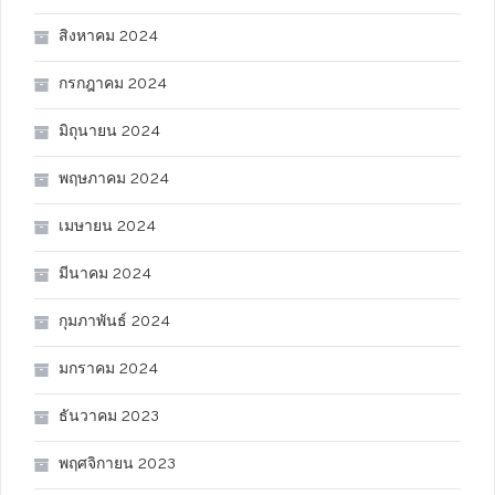
สิงหาคม 2024
กรกฎาคม 2024
มิถุนายน 2024
พฤษภาคม 2024
เมษายน 2024
มีนาคม 2024
กุมภาพันธ์ 2024
มกราคม 2024
ธันวาคม 2023
พฤศจิกายน 2023