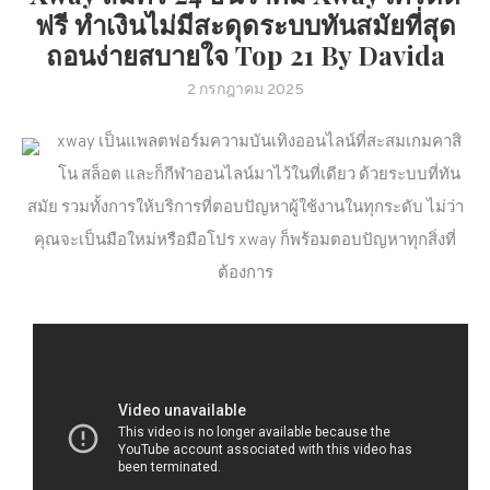
ฟรี ทำเงินไม่มีสะดุดระบบทันสมัยที่สุด
ถอนง่ายสบายใจ Top 21 By Davida
2 กรกฎาคม 2025
xway เป็นแพลตฟอร์มความบันเทิงออนไลน์ที่สะสมเกมคาสิ
โน สล็อต และก็กีฬาออนไลน์มาไว้ในที่เดียว ด้วยระบบที่ทัน
สมัย รวมทั้งการให้บริการที่ตอบปัญหาผู้ใช้งานในทุกระดับ ไม่ว่า
คุณจะเป็นมือใหม่หรือมือโปร xway ก็พร้อมตอบปัญหาทุกสิ่งที่
ต้องการ