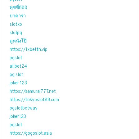
พุซซี่888
บาคาร่า
slotxo
slotpg
ดูหนังโป๊
https://1xbetth.vip
pgslot
allbet24
pg slot
joker 123
https://samurai777.net
https://tokyoslot88.com
pgslotbetway
joker123
pgslot
https://gogoslot.asia