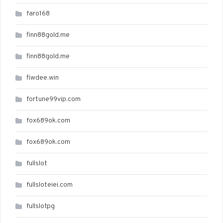
faro168
finn88gold.me
finn88gold.me
fiwdee.win
fortune99vip.com
fox689ok.com
fox689ok.com
fullslot
fullsloteiei.com
fullslotpg