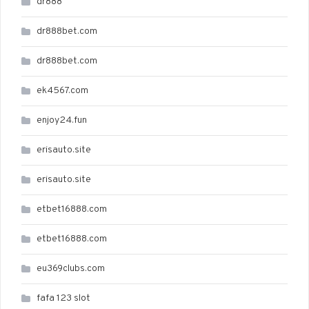
dr888
dr888bet.com
dr888bet.com
ek4567.com
enjoy24.fun
erisauto.site
erisauto.site
etbet16888.com
etbet16888.com
eu369clubs.com
fafa 123 slot