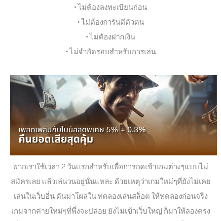
• ไม่ต้องลงทะเบียนก่อน
• ไม่ต้องการันตีตัวตน
• ไม่ต้องฝากเงิน
• ไม่จำกัดรอบสำหรับการเล่น
พวกเราใช้เวลา 2 วันแรกสำหรับเพื่อการกดเข้าเกมต่างๆแบบไม่
สมัครเลย แล้วเล่นวนอยู่นั่นแหละ ด้วยเหตุว่าเกมใหม่ๆที่ยังไม่เคย
เล่นในเว็บอื่น ดันมาโผล่ใน ทดลองเล่นสล็อต ให้ทดลองก่อนจริง
เกมจากค่ายใหม่ๆที่พึ่งจะปล่อย ยังไม่เข้าเว็บใหญ่ ก็มาให้ลองตรง