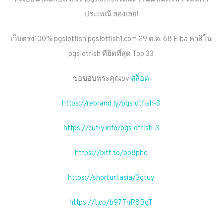
ประเพณี ลองเลย!
เว็บตรง100% pgslotfish pgslotfish1.com 29 ต.ค. 68 Elba คาสิโน
pgslotfish ที่ฮิตที่สุด Top 33
ขอขอบพระคุณby
สล็อต
https://rebrand.ly/pgslotfish-3
https://cutly.info/pgslotfish-3
https://bitt.to/bp8phc
https://shorturl.asia/3gtuy
https://t.co/b977nR8BgT