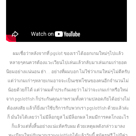
ผมเชื่อว่าหลังจากที่ pgslot ของเราได้ออกเกมใหม่ๆไปแล้ว
หลายๆคนควรต้องแวะเวียนไปเล่นแล้วกลับมาเล่นเกมเก่ายอด
นิยมอย่างแน่นอน ฮ่า… อย่างที่ผมบอก ไม่ใช่ว่าเกมใหม่ๆไม่ดีครับ
แต่ว่าเกมเก่าๆหลายเกมอาจจะเป็นเซฟโซนของคนอีกจำนวนไม่
น้อยด้วยก็ได้ แต่ว่าผมค้ำประกันเลยว่า ไม่ว่าจะเกมเก่าหรือใหม่
จาก pgslotfish ก็ประกันคุณภาพรวมทั้งความปลอดภัยได้อย่างไม่
ต้องสงสัย แล้วก็ยิ่งมาใช้บริการกับพวกเรา pgslotfish ด้วยแล้วล่ะ
ก็ มั่นใจได้เลยว่า ไม่มีล็อกยูส ไม่มีล็อกผล ไหมมีการคดโกงอะไร
ก็แล้วแต่ทั้งสิ้นอย่างแน่แท้ครับผม ด้วยเหตุผลดังกล่าว มาลง
ทะเบียนใหม่กับพวกเราpgslotfishได้แล้ววันนี้ สมัครฟรี ไม่มีค่า