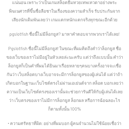
แน่นอน เพราะว่าเป็นเกมสล็อตธีมทวยเทพเทวดาอย่างพระ
พิฆเนศวรที่ขึ้นชื่อลือชาในเรื่องของความสำเร็จ รับประกันจาก
เสียงนักเดิมพันเลยว่า เกมแตกหนักแตกจริงทุกขณะอีกด้วย
pgslotfish ชื่อนี้ไม่มีล็อกยูส? มาหาคำตอบจากพวกเราได้เลย!
Pgslotfish ชื่อนี้ไม่มีล็อกยูส! ในขณะที่ผมคิดถึงคำว่าล็อกยูส ชื่อ
ของเว็บของเราไม่มีอยู่ในหัวเลยล่ะนะครับ แต่ว่าถึงแบบนั้น คำว่า
ล็อกยูสก็เป็นคำที่ผมได้ยินมาเรื่อยหลายๆคนบางครั้งอาจจะเชื่อ
กันว่า เว็บสล็อตบางเว็บอาจจะมีการล็อกยูสของผู้เล่นได้ แต่ว่าถ้า
เกิดบอกในฐานะเว็บไซต์ตรงไม่ผ่านเอเย่นต์จาก สล็อต บอกเลยว่า
ความเป็นเว็บไซต์ตรงของเรานั้นจะช่วยการันตีให้กับผู้เล่นได้เลย
ว่า เว็บตรงของเราไม่มีการล็อกยูส ล็อกผล หรือการฉ้อฉลอะไร
ก็ตามทั้งนั้น 100%
• ความศรัทธาที่ผิด: อย่างที่ผมบอก ผู้คนจำนวนไม่ใช้น้อยเชื่อว่า