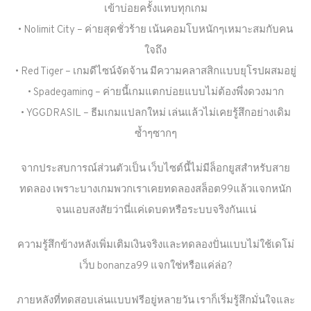
เข้าบ่อยครั้งแทบทุกเกม
• Nolimit City – ค่ายสุดชั่วร้าย เน้นคอมโบหนักๆเหมาะสมกับคน
ใจถึง
• Red Tiger – เกมดีไซน์จัดจ้าน มีความคลาสสิกแบบยุโรปผสมอยู่
• Spadegaming – ค่ายนี้เกมแตกบ่อยแบบไม่ต้องพึ่งดวงมาก
• YGGDRASIL – ธีมเกมแปลกใหม่ เล่นแล้วไม่เคยรู้สึกอย่างเดิม
ซ้ำๆซากๆ
จากประสบการณ์ส่วนตัวเป็น เว็บไซต์นี้ไม่มีล็อกยูสสำหรับสาย
ทดลอง เพราะบางเกมพวกเราเคยทดลองสล็อต99แล้วแจกหนัก
จนแอบสงสัยว่านี่แค่เดบดหรือระบบจริงกันแน่
ความรู้สึกข้างหลังเพิ่มเติมเงินจริงและทดลองปั่นแบบไม่ใช้เดโม่
เว็บ bonanza99 แจกใช่หรือแค่ล่อ?
ภายหลังที่ทดสอบเล่นแบบฟรีอยู่หลายวัน เราก็เริ่มรู้สึกมั่นใจและ