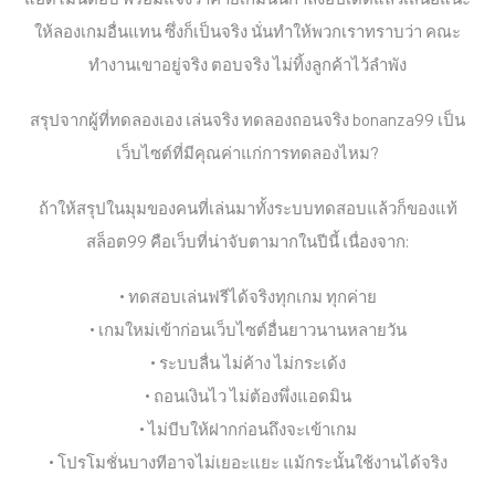
แอดไม่นตอบ พร้อมแจ้งว่าค่ายเกมนั้นกำลังอัปเดตแล้วเสนอแนะ
ให้ลองเกมอื่นแทน ซึ่งก็เป็นจริง นั่นทำให้พวกเราทราบว่า คณะ
ทำงานเขาอยู่จริง ตอบจริง ไม่ทิ้งลูกค้าไว้ลำพัง
สรุปจากผู้ที่ทดลองเอง เล่นจริง ทดลองถอนจริง bonanza99 เป็น
เว็บไซต์ที่มีคุณค่าแก่การทดลองไหม?
ถ้าให้สรุปในมุมของคนที่เล่นมาทั้งระบบทดสอบแล้วก็ของแท้
สล็อต99 คือเว็บที่น่าจับตามากในปีนี้ เนื่องจาก:
• ทดสอบเล่นฟรีได้จริงทุกเกม ทุกค่าย
• เกมใหม่เข้าก่อนเว็บไซต์อื่นยาวนานหลายวัน
• ระบบลื่น ไม่ค้าง ไม่กระเด้ง
• ถอนเงินไว ไม่ต้องพึ่งแอดมิน
• ไม่บีบให้ฝากก่อนถึงจะเข้าเกม
• โปรโมชั่นบางทีอาจไม่เยอะแยะ แม้กระนั้นใช้งานได้จริง