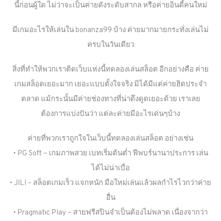
นี้ก่อนผู้ใด ไม่ว่าจะเป็นค่ายดังระดับสากล หรือค่ายอินดี้คนใหม่
มีเกมอะไรให้เล่นใน bonanza99 บ้าง ค่ายมากมายกระทั่งเล่นไม่
ครบในวันเดียว
สิ่งที่ทำให้พวกเราติดเว็บแห่งนี้ทดลองเล่นสล็อต อีกอย่างคือ ค่าย
เกมสล็อตเยอะมาก เยอะแบบตั้งใจจริง มิได้มีแต่ค่ายฮิตประจำ
ตลาด แม้กระนั้นมีค่ายช่องทางที่น่าดึงดูดเยอะด้วย เราเลย
ต้องการแบ่งปันว่า แต่ละค่ายมีอะไรเด่นๆบ้าง
ค่ายที่พวกเราถูกใจในเว็บนี้ทดลองเล่นสล็อต อย่างเช่น
• PG Soft – เกมภาพสวย เบทเริ่มต้นต่ำ ฟีพบร์นานาประการ เล่น
ได้ไม่น่าเบื่อ
• JILI – สล็อตเกมเร็ว แจกหนัก มือใหม่เล่นแล้วผลกำไรไวกว่าค่าย
อื่น
• Pragmatic Play – สายฟรีสปินจำเป็นต้องไม่พลาด เนื่องจากว่า