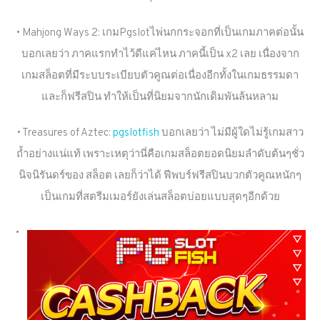
• Mahjong Ways 2: เกมPgslotไพ่นกกระจอกที่เป็นเกมภาคต่อนั้น
บอกเลยว่า ภาคแรกทำไว้ดีแค่ไหน ภาคนี้เป็น x2 เลย เนื่องจาก
เกมสล็อตที่มีระบบระเบียบตัวคูณต่อเนื่องอีกทั้งในเกมธรรมดา
และก็ฟรีสปิน ทำให้เป็นที่นิยมจากนักเดิมพันล้นหลาม
• Treasures of Aztec:
pgslotfish
บอกเลยว่า ไม่มีผู้ใดไม่รู้เกมสาว
ถ้ำอย่างแน่แท้ เพราะเหตุว่านี่คือเกมสล็อตยอดนิยมลำดับต้นๆชั่ว
นิจนิรันดร์ของ สล็อต เลยก็ว่าได้ ฟีพบร์ฟรีสปินบวกตัวคูณหนักๆ
เป็นเกมที่สตรีมเมอร์ยังเล่นสล็อตบ่อยแบบสุดๆอีกด้วย
•