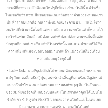
เวลาพูดถึงเกมสล็อตจากค่ายเกมหลักอย่าง pg ผู้คนจำนวนมาก
บางทีก็อาจจะระลึกถึงเกมใหม่ๆที่เพิ่งจะเข้ามาในปีนี้ แต่ว่าเชื่อ
ไหมขอรับว่า ความชื่นชอบของเกมสล็อตจากค่าย pgslot ของเรา
นั้น ห้าลำดับแรกคือเกมเก่าทั้งหมดเลยล่ะครับ ฮ่า… มันไม่ใช่ว่า
เกมใหม่ที่เข้ามานั้นไม่ดี แต่ความนิยม ความพอใจ แล้วก็ความไว้
วางใจที่แฟนคลับสล็อตมีต่อเกมเก่าที่ปลดปล่อยมานานนั้นตั้งหลัก
ปักฐานลึกเลยล่ะขอรับ แล้วก็ในพาร์ทนี้ ผมจะแนะนำเกมที่ได้รับ
ความนิยมที่แม้จะปลดปล่อยมานานแล้ว แม้กระนั้นก็ยังได้รับ
ความนิยมอยู่ปัจจุบันนี้
• Lucky Neko: เกมPgslotfishโปรดยอดนิยมของคนอีกหลายคน
แน่ๆ กับเกมสล็อตธีมญี่ปุ่นสุดน่ารักน่าเอ็นดูที่มาพร้อมสัญลักษณ์
แมวกวักนำโชค เกมสล็อตเกมแรกๆของค่าย pg ที่มาในลักษณะ
ของ 3D ฟีเจอร์จัดเต็มกับระบบสะสมโบนัสผ่านตัวคูณได้แบบไม่
จำกัด ค่า RTP สูงถึง 96.73% บอกเลยว่า คนใดกันแน่ไม่เคยเล่น
ถือว่าพลาดมากมายๆนะครับ มาลองกันได้เลย!