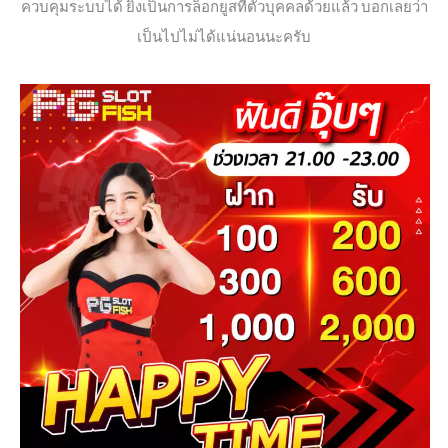
ควบคุมระบบได้ ยิ่งเป็นการล็อกยูสที่ตัวบุคคลด้วยแล้ว บอกเลยว่า
เป็นไปไม่ได้แน่นอนนะครับ