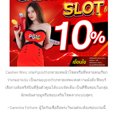
Caishen Wins: เกมPgslotfishทวยเทพนำโชคหรือที่หลายคนเรียก
ว่าเกมอาแปะ เป็นเกมpgslotfishทวยเทพแห่งความมั่งคั่ง ฟีพบร์
เลือกวงล้อฟรีสปินที่ลุ้นตัวคูณได้แบบจัดเต็ม เป็นที่ชื่นชอบในกลุ่ม
นักพนันสายมูหรือชอบเสริมโชคลาภแบบสุดๆ
• Ganesha Fortune: ผู้ใดกันเชื่อถือพระวิฆเนศจะต้องชอบเกมนี้