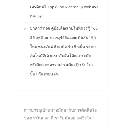
เครดิตฟรี Top 61 by Ricardo 19 webตรง
ก.ค. 69
บาคาร่า168 คู่มือเลือกเว็บไพ่ที่ควรรู้ Top
35 by Starla sexy168c.com ดีลสมาชิก
ใหม่ ชนะ/แพ้ 8 ตาติด รับ 5 หมื่น ระบบ
อัตโนมัติเจ้าแรก สัมผัสโต๊ะสดระดับ
พรีเมียม บาคาร่า168 สมัครปุ๊บ รับโปร
ปั๊บ 1 กันยายน 69
การบรรลุเป้าหมายมักมากับการตัดสินใจ
ของเราในเวลาที่เรารับมันอย่างจริงใจ