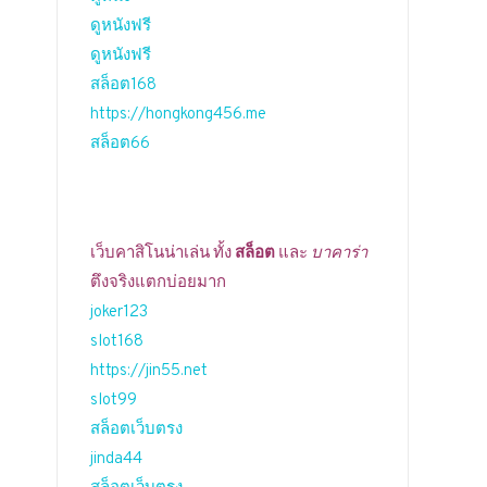
ดูหนังฟรี
ดูหนังฟรี
สล็อต168
https://hongkong456.me
สล็อต66
เว็บคาสิโนน่าเล่น ทั้ง
สล็อต
และ
บาคาร่า
ตึงจริงแตกบ่อยมาก
joker123
slot168
https://jin55.net
slot99
สล็อตเว็บตรง
jinda44