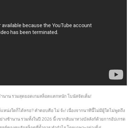
บตำนาน รวมสุดยอดเกมสล็อตแตกหนัก โบนัสจัดเต็ม!
่แหน่งใดก็ได้หรอ? คำตอบคือ ไม่ จ้ะ! เนื่องจากนาทีนี้ไม่มีผู้ใดไม่พูดถึง
ย่างช้านาน รวมทั้งในปี 2026 นี้ เขากลับมาทวงบัลลังก์ด้วยการอัปเกรด