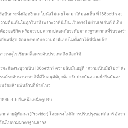
รค์ของคนรักสล็อตที่ย้ำการ ทำกำไร โดยเฉพาะอย่างยิ่ง!
ือปั่นกระทั่งมือหงิกแต่โบนัสไม่เคยโผล่มาให้มองเห็น ที่ 188betth จะ
่นเต้นในทุกวินาที เพราะว่าที่นี่เป็น เว็บตรงไม่ผ่านเอเย่นต์ ที่เก็บ
่งต้องขอชีวิต พร้อมระบบความปลอดภัยระดับมาตรฐานสากลที่รับรองว่า
มที่สุด จัดแจงพบกับความมั่งมีแบบไม่ตั้งตัวได้ที่นี่เลยจ้า!
ราะเหตุไรเซียนสล็อตระดับประเทศถึงเลือกใช้
จะต้องระบุว่าเป็น 188betth? ความลับมันอยู่ที่ “ความเป็นมือโปร” ค่ะ
รนด์ระดับนานาชาติที่มีใบอนุมัติถูกต้อง รับประกันความยั่งยืนมั่นคง
บร้อยล้านพันล้านก็จ่ายไหว
 188betth ยืนหนึ่งเหนือคู่ปรับ
งจากค่ายผู้พัฒนา (Provider) โดยตรง ไม่มีการปรับปรุงซอฟต์แวร์ อัตรา
เป็นไปตามมาตรฐานสากล