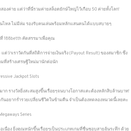
องค่าย แต่ว่าที่นี่รวมค่ายสล็อตยักษ์ใหญ่ไว้เกือบ 50 ค่ายทั้งโลก!
t ลื่นไหล ไม่มีล่ม รองรับคนเล่นพร้อมหลักแสนคนได้แบบสบายๆ
ี่ 188betth คัดสรรมาเพื่อคุณ
่ว่าเราวัดกันที่สถิติการจ่ายเงินจริง (Payout Result) ของสมาชิก ซึ่ง
กมที่สร้างเศรษฐีใหม่มานักต่อนัก
ressive Jackpot Slots
ล่นมาก รางวัลยิ่งสะสมสูงขึ้นเรื่อยๆจนบางโอกาสแตะต้องหลักสิบล้านบาท!
ู้ใดกันอยากร่ำรวยเปลี่ยนชีวิตในข้ามคืน จำเป็นต้องทดลองหมวดนี้เลยคะ
 Megaways Series
ต่อเนื่อง ยิ่งคูณหนักขึ้นเรื่อยๆเป็นประเภทเกมที่ชื่นชอบสายลุ้นระทึก ด้วย