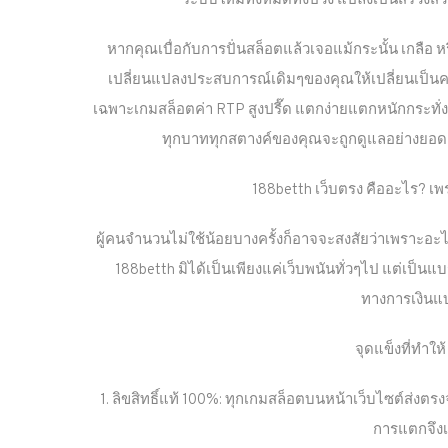
ระบบใหม่ทั้งหมดทั้งปวง แปลงเป็นสรวงสวร
หากคุณเบื่อกับการปั่นสล็อตแล้วเจอแม้กระนั้น เกลือ หร
เปลี่ยนแปลงประสบการณ์เดิมๆของคุณให้เปลี่ยนเป็นความตื
เฉพาะเกมสล็อตค่า RTP สูงปรี๊ด แตกง่ายแตกหนักกระทั
ทุกบาททุกสตางค์ของคุณจะถูกดูแลอย่างยอดเยี่ย
188betth เว็บตรง คืออะไร? เพ
ผู้คนจำนวนไม่ใช้น้อยบางครั้งก็อาจจะสงสัยว่าเพราะอะไร
188betth มิได้เป็นเพียงแค่เว็บพนันทั่วๆไป แต่เป็นแบ
ทางการเงินแบ
จุดแข็งที่ทำให้
1. ลิขสิทธิ์แท้ 100%: ทุกเกมสล็อตบนหน้าเว็บไซต์ส่งตร
การแตกจึง