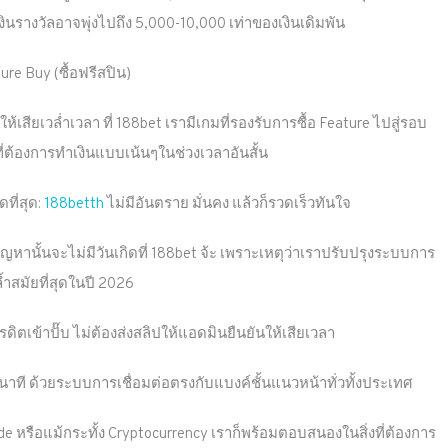
 เงินรางวัลอาจพุ่งไปถึง 5,000-10,000 เท่าของเงินเดิมพัน
ture Buy (ซื้อฟรีสปิน)
้เสียเวล่ำเวลา ที่ 188bet เรามีเกมที่รองรับการซื้อ Feature ไปสู่รอบ
ที่ต้องการทำเงินแบบเน้นๆในช่วงเวลาอันสั้น
ที่สุด:
188betth
ไม่มีอันตราย มั่นคง แล้วก็รวดเร็วทันใจ
ญหานั้นจะไม่มีวันเกิดที่ 188bet จ้ะ เพราะเหตุว่าเราปรับปรุงระบบการ
ล้ำสมัยที่สุดในปี 2026
รดิตเข้าปั๊บ ไม่ต้องส่งสลิปให้แอดมินยืนยันให้เสียเวลา
ี่นาที ด้วยระบบการเชื่อมต่อตรงกับแบงค์ชั้นแนวหน้าทั่วทั้งประเทศ
de หรือแม้กระทั้ง Cryptocurrency เราก็พร้อมตอบสนองในสิ่งที่ต้องการ