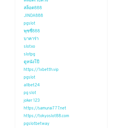
สล็อตเว็บตรง
สล็อต888
JINDA888
pgslot
พุซซี่888
บาคาร่า
slotxo
slotpg
ดูหนังโป๊
https://1xbetth.vip
pgslot
allbet24
pg slot
joker 123
https://samurai777.net
https://tokyoslot88.com
pgslotbetway