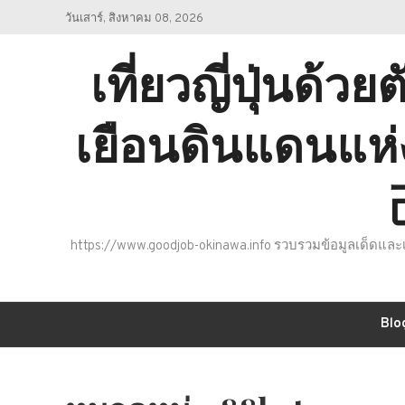
Skip
วันเสาร์, สิงหาคม 08, 2026
to
เที่ยวญี่ปุ่นด้
content
เยือนดินแดนแห่งอ
https://www.goodjob-okinawa.info รวบรวมข้อมูลเด็ดและเร
Blo