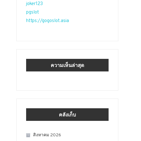
joker123
pgslot
https://gogoslot.asia
ความเห็นล่าสุด
คลังเก็บ
สิงหาคม 2026