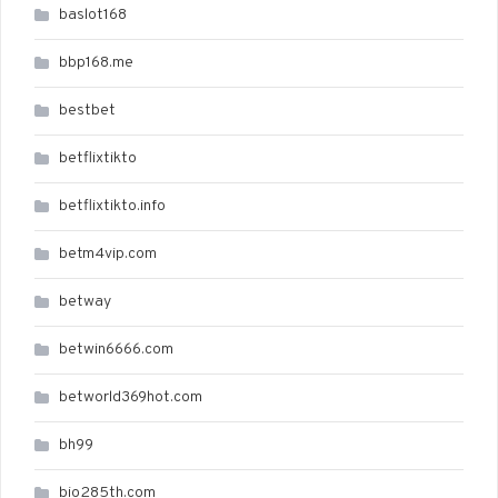
baslot168
bbp168.me
bestbet
betflixtikto
betflixtikto.info
betm4vip.com
betway
betwin6666.com
betworld369hot.com
bh99
bio285th.com