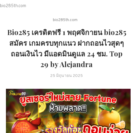
bio285th.com
bio285th.com
Bio285 เครดิตฟรี 1 พฤศจิกายน bio285
สมัคร เกมครบทุกแนว ฝากถอนไวสุดๆ
ถอนเงินไว มีแอดมินดูแล 24 ชม. Top
29 by Alejandra
25 มิถุนายน 2025