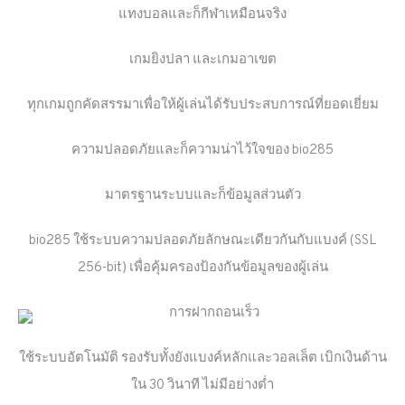
แทงบอลและก็กีฬาเหมือนจริง
เกมยิงปลา และเกมอาเขต
ทุกเกมถูกคัดสรรมาเพื่อให้ผู้เล่นได้รับประสบการณ์ที่ยอดเยี่ยม
ความปลอดภัยและก็ความน่าไว้ใจของ bio285
มาตรฐานระบบและก็ข้อมูลส่วนตัว
bio285 ใช้ระบบความปลอดภัยลักษณะเดียวกันกับแบงค์ (SSL
256-bit) เพื่อคุ้มครองป้องกันข้อมูลของผู้เล่น
การฝากถอนเร็ว
ใช้ระบบอัตโนมัติ รองรับทั้งยังแบงค์หลักและวอลเล็ต เบิกเงินด้าน
ใน 30 วินาที ไม่มีอย่างต่ำ