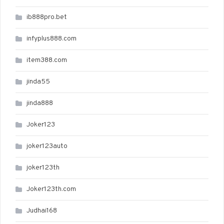
ib888pro.bet
infyplus888.com
item388.com
jinda55
jinda888
Joker123
joker123auto
joker123th
Joker123th.com
Judhai168