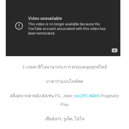
3. เกมคาสิโนนานาประการ ครอบคลุมทุกสไตล์
บาคาร่าแบบไลฟ์สด
สล็อตจากค่ายดัง ดังเช่น PG, Joker,
bio285 สมัคร
Pragmatic
Play
เสือมังกร, รูเล็ต, ไฮโล