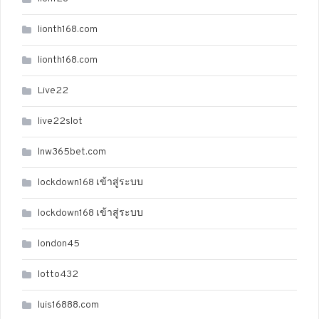
lionth168.com
lionth168.com
Live22
live22slot
lnw365bet.com
lockdown168 เข้าสู่ระบบ
lockdown168 เข้าสู่ระบบ
london45
lotto432
luis16888.com