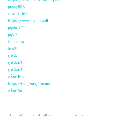
https://www.pussy888play.com
pussy888
บาคาร่า168
https://www.pgslot.golf
pgslot77
pg99
fullslotpg
live22
ดูหนัง
ดูหนังฟรี
ดูหนังฟรี
สล็อต168
https://hongkong456.me
สล็อต66