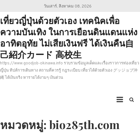
Skip
วันเสาร์, สิงหาคม 08, 2026
to
เที่ยวญี่ปุ่นด้วยตัวเอง เทคนิคเพื่อ
content
ความบันเทิง ในการเยือนดินแดนแห่ง
อาทิตอุทัย ไม่เสียเงินฟรี ได้เงินคืน自
己紹介カード 高校生
https://www.goodjob-okinawa.info รวบรวมข้อมูลเด็ดและเรื่องราวการท่องเที่ยว
ญี่ปุ่น ทิปส์การเดินทาง สถานที่ควรรู้ กฎระเบียบ เที่ยวได้ด้วยตัวเอง グッジョブ沖
縄 ได้เงินจริง หารายได้งามๆ เงินด่วน
หมวดหมู่:
bio285th.com