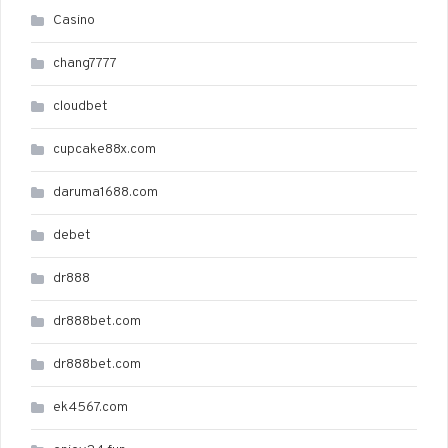
Casino
chang7777
cloudbet
cupcake88x.com
daruma1688.com
debet
dr888
dr888bet.com
dr888bet.com
ek4567.com