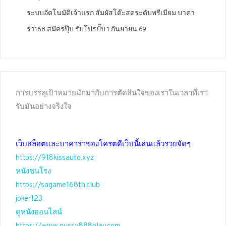
ระบบอัตโนมัติเจ้าแรก สัมผัสโต๊ะสดระดับพรีเมียม บาคา
ร่า168 สมัครปุ๊บ รับโปรปั๊บ 1 กันยายน 69
การบรรลุเป้าหมายมักมากับการตัดสินใจของเราในเวลาที่เรา
รับมันอย่างจริงใจ
เว็บสล็อตและบาคาร่าของโครตดีเว็บนี้เล่นแล้วรวยจัดๆ
https://918kissauto.xyz
หนังชนโรง
https://sagame168th.club
joker123
ดูหนังออนไลน์