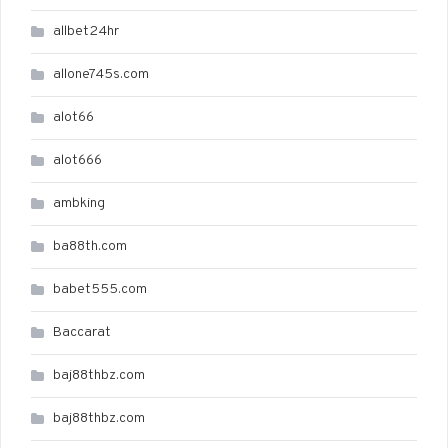
allbet24hr
allone745s.com
alot66
alot666
ambking
ba88th.com
babet555.com
Baccarat
baj88thbz.com
baj88thbz.com