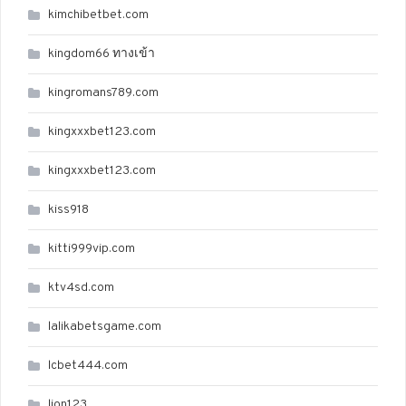
kimchibetbet.com
kingdom66 ทางเข้า
kingromans789.com
kingxxxbet123.com
kingxxxbet123.com
kiss918
kitti999vip.com
ktv4sd.com
lalikabetsgame.com
lcbet444.com
lion123