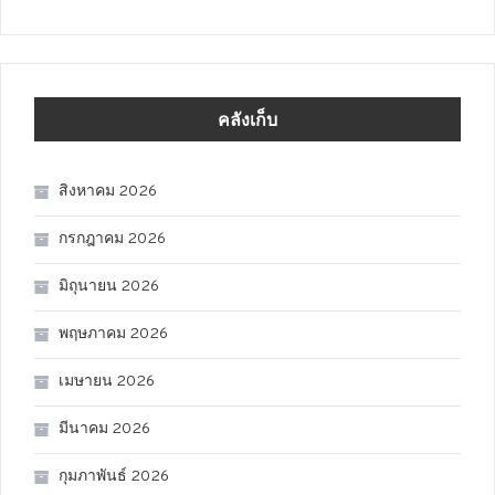
คลังเก็บ
สิงหาคม 2026
กรกฎาคม 2026
มิถุนายน 2026
พฤษภาคม 2026
เมษายน 2026
มีนาคม 2026
กุมภาพันธ์ 2026