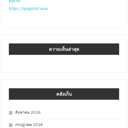
pgslot
https://gogoslot.asia
ความเห็นล่าสุด
คลังเก็บ
สิงหาคม 2026
กรกฎาคม 2026