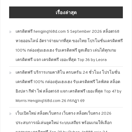
เรื่องล่าสุด
เครดิตฟรี hengjing168d.com 5 September 2026 สล็อต168
หวยออนไลน์ อัตราจ่ายมากที่สุด ของไทย โปรโมชั่นเครดิตฟรี
100% กล่องสุ่มเฮงเฮง รับเครดิตฟรี ยูสเดียว เล่นได้ทุกเกม
เครดิตฟรี แจก เครดิตฟรี เยอะที่สุด Top 36 by Leora
เครดิตฟรี บริการเกมคาสิโน ครบครัน 24 ชั่วโมง โปรโมชั่น
เครดิตฟรี 100% กล่องสุ่มเฮงเฮง รับเครดิตฟรี ไลฟ์สด สล็อต
ยิงปลา กีฬา ไพ่ สล็อต168 แจก เครดิตฟรี เยอะที่สุด Top 47 by
Morris Hengjing168d.com 26 กรกฎา 69
เว็บเปิดใหม่ สล็อตเว็บตรง เว็บตรง สล็อตเว็บตรง 2026
ประสบการณ์เล่นยุคใหม่ ระบบเสถียร พร้อมเกมให้เลือก