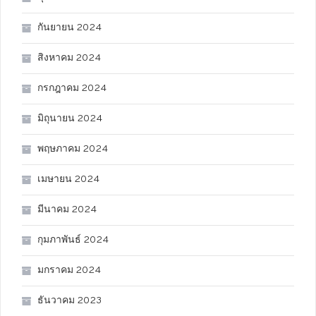
กันยายน 2024
สิงหาคม 2024
กรกฎาคม 2024
มิถุนายน 2024
พฤษภาคม 2024
เมษายน 2024
มีนาคม 2024
กุมภาพันธ์ 2024
มกราคม 2024
ธันวาคม 2023