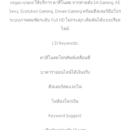
vegas-island ให้บริการ คาสิโนสด จากค่ายดัง SA Gaming, AE
Sexy, Evolution Gaming, Dream Gaming พร้อมดีลเลอร์มือโปร
ระบบภาพคมชัดระดับ Full HD ไม่กระตุก เดิมพันได้แบบเรียล
ไทม์
LSI Keywords:
คาสิโนสดโทรศัพท์เคลื่อนที่
บาคาร่าออนไลน์ได้เงินจริง
ดีลเลอร์สดแจกไพ่
ไม่ต้องโยกเงิน
Keyword Suggest: