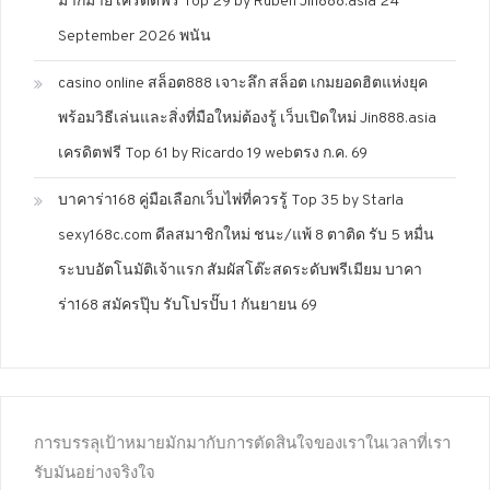
มากมาย เครดิตฟรี Top 29 by Ruben Jin888.asia 24
September 2026 พนัน
casino online สล็อต888 เจาะลึก สล็อต เกมยอดฮิตแห่งยุค
พร้อมวิธีเล่นและสิ่งที่มือใหม่ต้องรู้ เว็บเปิดใหม่ Jin888.asia
เครดิตฟรี Top 61 by Ricardo 19 webตรง ก.ค. 69
บาคาร่า168 คู่มือเลือกเว็บไพ่ที่ควรรู้ Top 35 by Starla
sexy168c.com ดีลสมาชิกใหม่ ชนะ/แพ้ 8 ตาติด รับ 5 หมื่น
ระบบอัตโนมัติเจ้าแรก สัมผัสโต๊ะสดระดับพรีเมียม บาคา
ร่า168 สมัครปุ๊บ รับโปรปั๊บ 1 กันยายน 69
การบรรลุเป้าหมายมักมากับการตัดสินใจของเราในเวลาที่เรา
รับมันอย่างจริงใจ