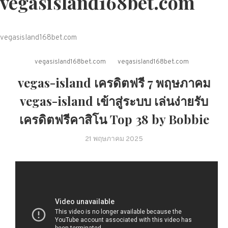
vegasisland168bet.com
vegasisland168bet.com
vegasisland168bet.com
vegasisland168bet.com
vegas-island เครดิตฟรี 7 พฤษภาคม
vegas-island เข้าสู่ระบบ เล่นง่ายรับ
เครดิตฟรีคาสิโน Top 38 by Bobbie
21 พฤษภาคม 2025