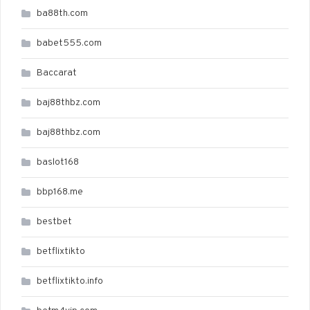
ba88th.com
babet555.com
Baccarat
baj88thbz.com
baj88thbz.com
baslot168
bbp168.me
bestbet
betflixtikto
betflixtikto.info