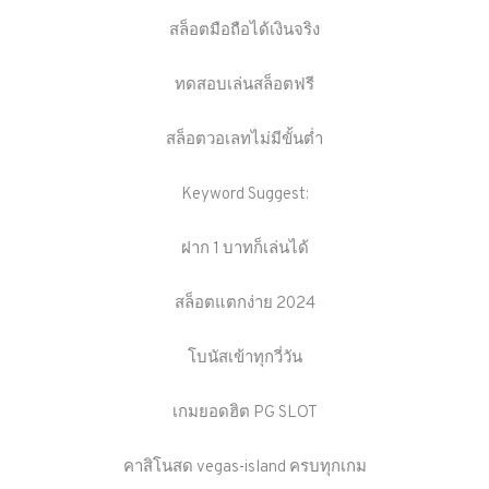
สล็อตมือถือได้เงินจริง
ทดสอบเล่นสล็อตฟรี
สล็อตวอเลทไม่มีขั้นต่ำ
Keyword Suggest:
ฝาก 1 บาทก็เล่นได้
สล็อตแตกง่าย 2024
โบนัสเข้าทุกวี่วัน
เกมยอดฮิต PG SLOT
คาสิโนสด vegas-island ครบทุกเกม