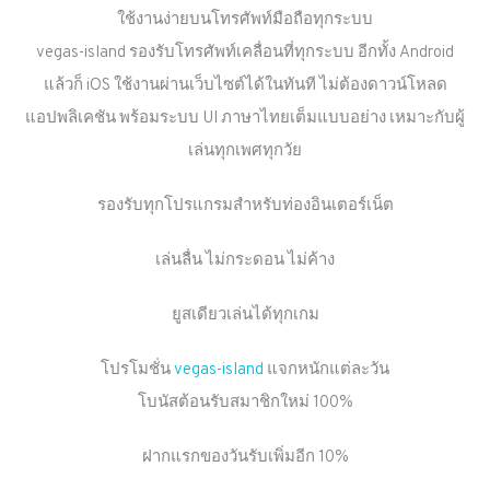
ใช้งานง่ายบนโทรศัพท์มือถือทุกระบบ
vegas-island รองรับโทรศัพท์เคลื่อนที่ทุกระบบ อีกทั้ง Android
แล้วก็ iOS ใช้งานผ่านเว็บไซต์ได้ในทันที ไม่ต้องดาวน์โหลด
แอปพลิเคชัน พร้อมระบบ UI ภาษาไทยเต็มแบบอย่าง เหมาะกับผู้
เล่นทุกเพศทุกวัย
รองรับทุกโปรแกรมสำหรับท่องอินเตอร์เน็ต
เล่นลื่น ไม่กระดอน ไม่ค้าง
ยูสเดียวเล่นได้ทุกเกม
โปรโมชั่น
vegas-island
แจกหนักแต่ละวัน
โบนัสต้อนรับสมาชิกใหม่ 100%
ฝากแรกของวันรับเพิ่มอีก 10%