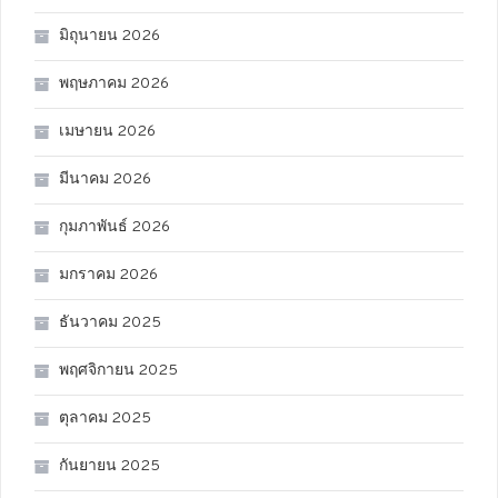
มิถุนายน 2026
พฤษภาคม 2026
เมษายน 2026
มีนาคม 2026
กุมภาพันธ์ 2026
มกราคม 2026
ธันวาคม 2025
พฤศจิกายน 2025
ตุลาคม 2025
กันยายน 2025