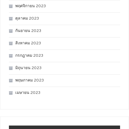
พฤศจิกายน 2023
ตุลาคม 2023
กันยายน 2023
สิงหาคม 2023
กรกฎาคม 2023
มิถุนายน 2023
พฤษภาคม 2023
เมษายน 2023