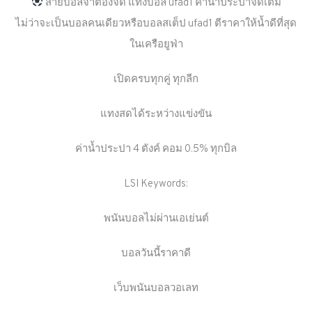
สายบอลจำต้องจัด แทงบอล ufad1 ค่าน้ำประปาจัดเต็ม
ไม่ว่าจะเป็นบอลคนเดียวหรือบอลสเต็ป ufad1 ตีราคาให้น้ำดีที่สุด
ในเครือยูฟ่า
เปิดครบทุกคู่ ทุกลีก
แทงสดได้ระหว่างแข่งขัน
ค่าน้ำประปา 4 ตังค์ คอม 0.5% ทุกบิล
LSI Keywords:
พนันบอลไม่ผ่านเอเย่นต์
บอลวันนี้ราคาดี
เว็บพนันบอลวอเลท