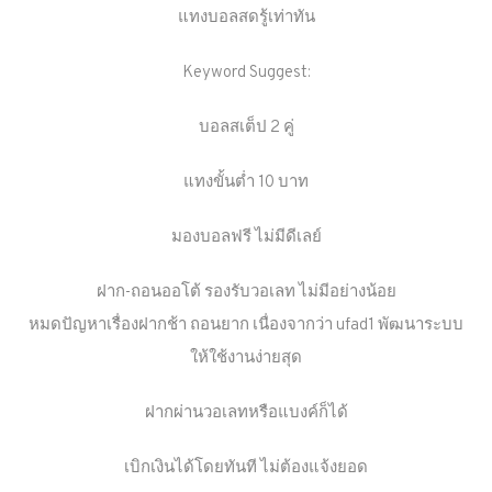
แทงบอลสดรู้เท่าทัน
Keyword Suggest:
บอลสเต็ป 2 คู่
แทงขั้นต่ำ 10 บาท
มองบอลฟรี ไม่มีดีเลย์
ฝาก-ถอนออโต้ รองรับวอเลท ไม่มีอย่างน้อย
หมดปัญหาเรื่องฝากช้า ถอนยาก เนื่องจากว่า ufad1 พัฒนาระบบ
ให้ใช้งานง่ายสุด
ฝากผ่านวอเลทหรือแบงค์ก็ได้
เบิกเงินได้โดยทันที ไม่ต้องแจ้งยอด