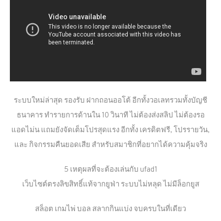
ระบบใหม่ล่าสุด รองรับ ฝากถอนออโต้ อีกทั้งวอเลทรวมทั้งบัญชี
ธนาคาร ทำรายการด้านใน 10 วินาที ไม่ต้องส่งสลิป ไม่ต้องรอ
แอดไม่น แถมยังจัดเต็มโปรสุดแรง อีกทั้ง เครดิตฟรี, โปรรายวัน,
และ กิจกรรมคืนยอดเสีย สำหรับสมาชิกที่อยากได้ความคุ้มจริง
5 เหตุผลที่จะต้องเล่นกับ ufad1
เว็บไซต์ตรงลิขสิทธิ์แท้จากยูฟ่า ระบบไม่หลุด ไม่มีล็อกยูส
สล็อต เกมไพ่ บอล สลากกินแบ่ง จบครบในที่เดียว