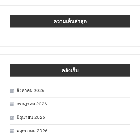
ความเห็นล่าสุด
คลังเก็บ
สิงหาคม 2026
กรกฎาคม 2026
มิถุนายน 2026
พฤษภาคม 2026