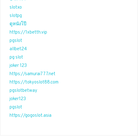
slotxo
slotpg
ดูหนังโป๊
https://1xbetth.vip
pgslot
allbet24
pg slot
joker 123
https://samurai777.net
https://tokyoslot88.com
pgslotbetway
joker123
pgslot
https://gogoslot.asia