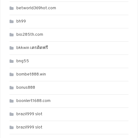
betworld369hot.com
bh99
bio285th.com
bkkwin เครดิตฟรี
bng55
bombet888.win
bonus888
boonlert1688.com
brazil999 slot
brazil999 slot