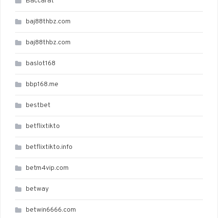
Baccarat
baj88thbz.com
baj88thbz.com
baslot168
bbp168.me
bestbet
betflixtikto
betflixtikto.info
betm4vip.com
betway
betwin6666.com