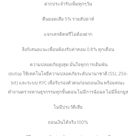
ฝากประจำรับเพิ่มทุกๆวัน
คืนยอดเสีย 5% รายสัปดาห์
แจกเครดิตฟรีไม่ต้องฝาก
ลิงก์เสนอแนะเพื่อนพ้องรับค่าคอม 0.8% ทุกเดือน
️ ความปลอดภัยสูงสุด มั่นใจทุกการเดิมพัน
sbotop ใช้เทคโนโลยีความปลอดภัยระดับนานาชาติ (SSL 256-
bit) และระบบ KYC เพื่อรับรองตัวตนก่อนถอนเงิน พร้อมคณะ
ทำงานตรวจทานธุรกรรมทุกขั้นตอน ไม่มีการฉ้อฉล ไม่มีล็อกยูส
ไม่มีประวัติเสีย
ถอนเงินได้จริง 100%