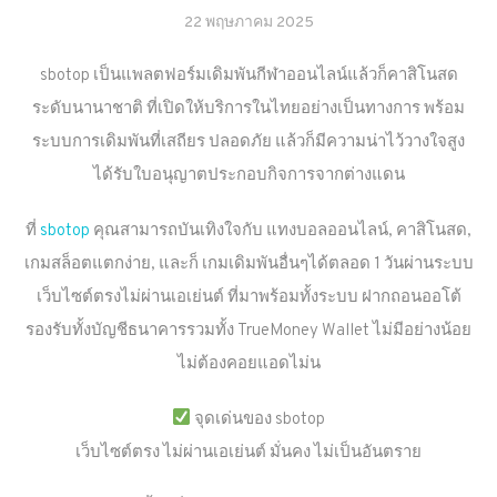
22 พฤษภาคม 2025
sbotop เป็นแพลตฟอร์มเดิมพันกีฬาออนไลน์แล้วก็คาสิโนสด
ระดับนานาชาติ ที่เปิดให้บริการในไทยอย่างเป็นทางการ พร้อม
ระบบการเดิมพันที่เสถียร ปลอดภัย แล้วก็มีความน่าไว้วางใจสูง
ได้รับใบอนุญาตประกอบกิจการจากต่างแดน
ที่
sbotop
คุณสามารถบันเทิงใจกับ แทงบอลออนไลน์, คาสิโนสด,
เกมสล็อตแตกง่าย, และก็ เกมเดิมพันอื่นๆได้ตลอด 1 วันผ่านระบบ
เว็บไซต์ตรงไม่ผ่านเอเย่นต์ ที่มาพร้อมทั้งระบบ ฝากถอนออโต้
รองรับทั้งบัญชีธนาคารรวมทั้ง TrueMoney Wallet ไม่มีอย่างน้อย
ไม่ต้องคอยแอดไม่น
จุดเด่นของ sbotop
เว็บไซต์ตรง ไม่ผ่านเอเย่นต์ มั่นคง ไม่เป็นอันตราย