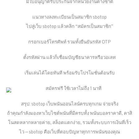
มีใบอนุญาตรับประกันจากหน่วยงานต่างชาติ
แนวทางลงทะเบียนเป็นสมาชิก sbotop
ไปสู่เว็บ sbotop แล้วคลิก “สมัครเป็นสมาชิก”
กรอกเบอร์โทรศัพท์ รวมทั้งยืนยันรหัส OTP
ตั้งรหัสผ่าน แล้วก็เชื่อมบัญชีธนาคารหรือวอเลท
เริ่มเล่นได้โดยทันที พร้อมรับโปรโมชั่นต้อนรับ
สมัครฟรี ใช้เวลาไม่ถึง 1 นาที
สรุป: sbotop เว็บพนันออนไลน์ครบทุกเกม จ่ายจริง
ถ้าคุณกำลังมองหาเว็บไซต์พนันที่มีครบทั้ง พนันบอลราคาดี, คาสิ
โนสดหลากหลายค่าย, สล็อตแตกง่าย, รวมทั้งระบบการเงินที่เร็ว
ไว — sbotop คือเว็บที่ตอบปัญหาทุกการพนันของคุณ