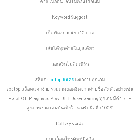
คาสิโนออนไลน์ไม่ต้องโยกเงิน
Keyword Suggest:
เดิมพันอย่างน้อย 10 บาท
เล่นได้ทุกค่ายในยูสเดียว
ถอนเงินไม่ติดเทิร์น
สล็อต
sbotop สมัคร
แตกง่ายทุกเกม
sbotop สล็อตแตกง่าย รวมเกมยอดฮิตจากค่ายชื่อดัง ตัวอย่างเช่น
PG SLOT, Pragmatic Play, JILI, Joker Gaming ทุกเกมมีค่า RTP
สูง ภาพงาม เล่นบันเทิงใจ รองรับมือถือ 100%
LSI Keywords:
เกมสล็อตโทรศัพท์มือถือ