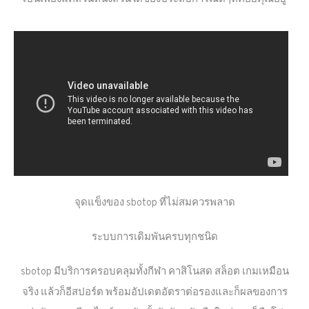
จุดแข็งของ sbotop ที่ไม่สมควรพลาด
ระบบการเดิมพันครบทุกชนิด
sbotop มีบริการครอบคลุมทั้งกีฬา คาสิโนสด สล็อต เกมเหมือน
จริง แล้วก็อีสปอร์ต พร้อมอัปเดตอัตราต่อรองและก็ผลของการ