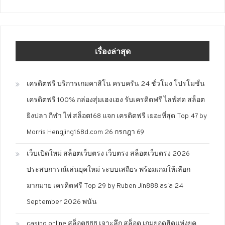
เรื่องล่าสุด
เครดิตฟรี บริการเกมคาสิโน ครบครัน 24 ชั่วโมง โปรโมชั่น
เครดิตฟรี 100% กล่องสุ่มเฮงเฮง รับเครดิตฟรี ไลฟ์สด สล็อต
ยิงปลา กีฬา ไพ่ สล็อต168 แจก เครดิตฟรี เยอะที่สุด Top 47 by
Morris Hengjing168d.com 26 กรกฎา 69
เว็บเปิดใหม่ สล็อตเว็บตรง เว็บตรง สล็อตเว็บตรง 2026
ประสบการณ์เล่นยุคใหม่ ระบบเสถียร พร้อมเกมให้เลือก
มากมาย เครดิตฟรี Top 29 by Ruben Jin888.asia 24
September 2026 พนัน
casino online สล็อต888 เจาะลึก สล็อต เกมยอดฮิตแห่งยุค