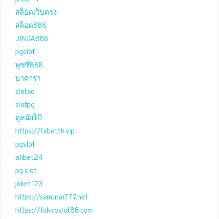
สล็อตเว็บตรง
สล็อต888
JINDA888
pgslot
พุซซี่888
บาคาร่า
slotxo
slotpg
ดูหนังโป๊
https://1xbetth.vip
pgslot
allbet24
pg slot
joker 123
https://samurai777.net
https://tokyoslot88.com