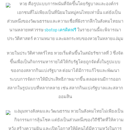
หวย คือรูปแบบการพนันที่จัดขึ้นโดยรัฐบาลและองค์กร
เอกชนที่ไม่เพียงเป็นที่นิยมในหมู่คนไทยเท่านั้น แต่ยังเป็น
ส่วนหนึ่งของวัฒนธรรมและความเชื่อที่ฝังรากลึกในสังคมไทยมา
นานหลายทศวรรษ
sbotop เครดิตฟรี
ในรายงานนี้จะพิจารณา
ประวัติศาสตร์ ความหมาย และผลกระทบของหวยในหลายแง่มุม
หวยในประวัติศาสตร์ไทย หวยเริ่มต้นขึ้นในสมัยรัชกาลที่ 3 ซึ่งจัด
ขึ้นเพื่อเป็นกิจกรรมหารายได้ให้กับรัฐโดยถูกจัดตั้งในรูปแบบ
ของกองสลากกินแบ่งรัฐบาล ต่อมาได้มีการแก้ไขและพัฒนา
ระบบการจัดการให้มีประสิทธิภาพมากขึ้น ตลอดจนมีการออก
สลากในรูปแบบที่หลากหลาย เช่น สลากกินแบ่งรัฐบาลและสลาก
ออมสิน
แง่มุมทางสังคมและวัฒนธรรม หวยในสังคมไทยไม่เพียงเป็น
กิจกรรมการลุ้นโชค แต่ยังเป็นส่วนหนึ่งของวิถีชีวิตที่ให้ความ
หวัง สร้างความฝัน และเปิดโอกาสให้ผู้คนได้มีความหวังในการ