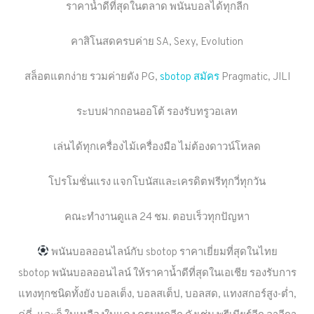
ราคาน้ำดีที่สุดในตลาด พนันบอลได้ทุกลีก
คาสิโนสดครบค่าย SA, Sexy, Evolution
สล็อตแตกง่าย รวมค่ายดัง PG,
sbotop สมัคร
Pragmatic, JILI
ระบบฝากถอนออโต้ รองรับทรูวอเลท
เล่นได้ทุกเครื่องไม้เครื่องมือ ไม่ต้องดาวน์โหลด
โปรโมชั่นแรง แจกโบนัสและเครดิตฟรีทุกวี่ทุกวัน
คณะทำงานดูแล 24 ชม. ตอบเร็วทุกปัญหา
พนันบอลออนไลน์กับ sbotop ราคาเยี่ยมที่สุดในไทย
sbotop พนันบอลออนไลน์ ให้ราคาน้ำดีที่สุดในเอเชีย รองรับการ
แทงทุกชนิดทั้งยัง บอลเต็ง, บอลสเต็ป, บอลสด, แทงสกอร์สูง-ต่ำ,