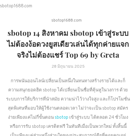
sbotop1688.com
sbotop1688.com
sbotop 14 สิงหาคม sbotop เข้าสู่ระบบ
ไม่ต้องง้อดวงยูสเดียวเล่นได้ทุกค่ายแจก
จริงไม่ต้องแชร์ Top 69 by Greta
28 มิถุนายน 2025
การพนันออนไลน์เปลี่ยนเป็นหนึ่งในหนทางสร้างรายได้และก็
ความสนุกยอดฮิต sbotop ได้เปลี่ยนเป็นชื่อที่คุ้นหูในวงการ ด้วย
ระบบการให้บริการที่นำสมัย ความน่าไว้วางใจสูง และก็โปรโมชั่น
สุดพิเศษที่มอบให้ผู้ใช้งานตลอดเวลา ไม่ว่าจะเป็น sbotop สมัคร
ง่ายเพียงแค่ไม่กี่ขั้นตอน
sbotop
เข้าสู่ระบบ ได้ตลอด 24 ชั่วโมง
หรือการรับ sbotop เครดิตฟรี ในทันทีเมื่อเป็นพวกใหม่ ทั้งสิ้นนี้
เป็นเพียงแค่ส่วนหนึ่งส่วนใดของประสบการณ์ดีๆที่คอยคุณอยู่