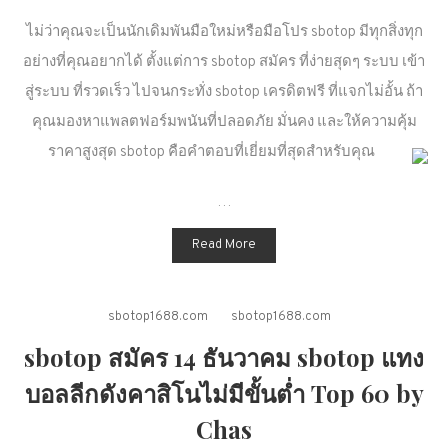
ไม่ว่าคุณจะเป็นนักเดิมพันมือใหม่หรือมือโปร sbotop มีทุกสิ่งทุก
อย่างที่คุณอยากได้ ตั้งแต่การ sbotop สมัคร ที่ง่ายสุดๆ ระบบ เข้า
สู่ระบบ ที่รวดเร็ว ไปจนกระทั่ง sbotop เครดิตฟรี ที่แจกไม่อั้น ถ้า
คุณมองหาแพลตฟอร์มพนันที่ปลอดภัย มั่นคง และให้ความคุ้ม
ราคาสูงสุด sbotop คือคำตอบที่เยี่ยมที่สุดสำหรับคุณ
…
Read More
sbotop1688.com
sbotop1688.com
sbotop สมัคร 14 ธันวาคม sbotop แทง
บอลลีกดังคาสิโนไม่มีขั้นต่ำ Top 60 by
Chas