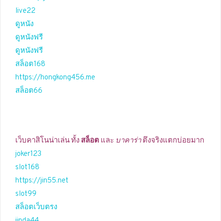
live22
ดูหนัง
ดูหนังฟรี
ดูหนังฟรี
สล็อต168
https://hongkong456.me
สล็อต66
เว็บคาสิโนน่าเล่น ทั้ง
สล็อต
และ
บาคาร่า
ตึงจริงแตกบ่อยมาก
joker123
slot168
https://jin55.net
slot99
สล็อตเว็บตรง
jinda44