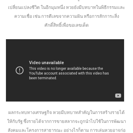
เปลี่ยนแปลงชีวิต ในอีกมุมหนึ่ง หวยยังมีบทบาทในพิธีกรรมและ
ความเชื่อ เช่น การตีเลขจากความฝัน หรือการสักการะสิ่ง
ศักดิ์สิทธิ์เพื่อขอเลขเด็ด
ผลกระทบทางเศรษฐกิจ หวยมีบทบาทสำคัญในการสร้างรายได้
ให้กับรัฐ ซึ่งรายได้จากการขายสลากจะถูกนำไปใช้ในการพัฒนา
สังคมและโครงการสาธารณะ อย่างไรก็ตาม การเล่นหวยอาจก่อ