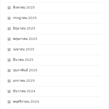
สิงหาคม 2025
กรกฎาคม 2025
มิถุนายน 2025
พฤษภาคม 2025
เมษายน 2025
มีนาคม 2025
กุมภาพันธ์ 2025
มกราคม 2025
ธันวาคม 2024
พฤศจิกายน 2024