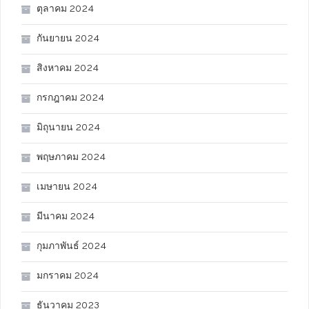
ตุลาคม 2024
กันยายน 2024
สิงหาคม 2024
กรกฎาคม 2024
มิถุนายน 2024
พฤษภาคม 2024
เมษายน 2024
มีนาคม 2024
กุมภาพันธ์ 2024
มกราคม 2024
ธันวาคม 2023