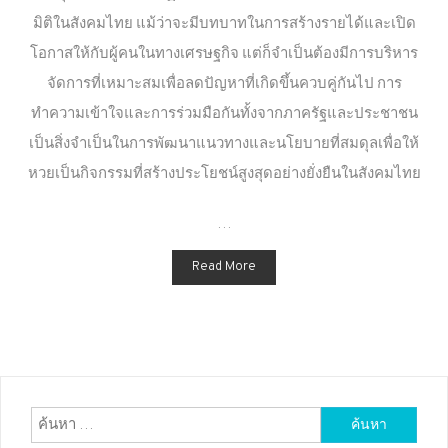
มิติในสังคมไทย แม้ว่าจะมีบทบาทในการสร้างรายได้และเปิด
โอกาสให้กับผู้คนในทางเศรษฐกิจ แต่ก็จำเป็นต้องมีการบริหาร
จัดการที่เหมาะสมเพื่อลดปัญหาที่เกิดขึ้นควบคู่กันไป การ
ทำความเข้าใจและการร่วมมือกันทั้งจากภาครัฐและประชาชน
เป็นสิ่งจำเป็นในการพัฒนาแนวทางและนโยบายที่สมดุลเพื่อให้
หวยเป็นกิจกรรมที่สร้างประโยชน์สูงสุดอย่างยั่งยืนในสังคมไทย
…
Read More
ค้นหา
สำหรับ: