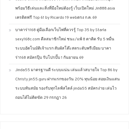
พร้อมวิธีเล่นและสิ่งที่มือใหม่ต้องรู้ เว็บเปิดใหม่ Jin888.asia
เครดิตฟรี Top 61 by Ricardo 19 webตรง ก.ค. 69
บาคาร่า168 คู่มือเลือกเว็บไพ่ที่ควรรู้ Top 35 by Starla
sexy168c.com ดีลสมาชิกใหม่ ชนะ/แพ้ 8 ตาติด รับ 5 หมื่น
ระบบอัตโนมัติเจ้าแรก สัมผัสโต๊ะสดระดับพรีเมียม บาคา
ร่า168 สมัครปุ๊บ รับโปรปั๊บ 1 กันยายน 69
Jinda55 มาตรฐานดี ระบบแน่น เล่นแล้วสบายใจ Top 86 by
Christy jin55.guru ฝากแรกของวัน 20% ทุนน้อย สอยเงินแสน
ระบบทันสมัย รองรับทุกไลฟ์สไตล์ jinda55 สมัครง่าย เล่นไว
ถอนได้ไม่ติดขัด 29 กรกฎา 26