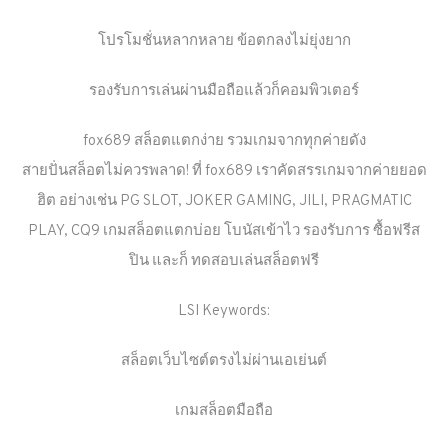
โปรโมชั่นหลากหลาย ข้อตกลงไม่ยุ่งยาก
รองรับการเล่นผ่านมือถือแล้วก็คอมพิวเตอร์
fox689 สล็อตแตกง่าย รวมเกมจากทุกค่ายดัง
สายปั่นสล็อตไม่ควรพลาด! ที่ fox689 เราคัดสรรเกมจากค่ายยอด
ฮิต อย่างเช่น PG SLOT, JOKER GAMING, JILI, PRAGMATIC
PLAY, CQ9 เกมสล็อตแตกบ่อย โบนัสเข้าไว รองรับการ ซื้อฟรีส
ปิน และก็ ทดสอบเล่นสล็อตฟรี
LSI Keywords:
สล็อตเว็บไซต์ตรงไม่ผ่านเอเย่นต์
เกมสล็อตมือถือ