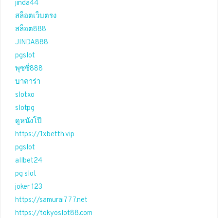
jinda44
สล็อตเว็บตรง
สล็อต888
JINDA888
pgslot
พุซซี่888
บาคาร่า
slotxo
slotpg
ดูหนังโป๊
https://1xbetth.vip
pgslot
allbet24
pg slot
joker 123
https://samurai777.net
https://tokyoslot88.com