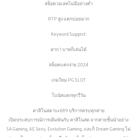
สล็อตวอเลทไม่มีอย่างต่ำ
RTP สูง แตกบ่อยมาก
Keyword Suggest:
ฝาก 1 บาทก็เล่นได้
สล็อตแตกง่าย 2024
เกมใหม่ PG SLOT
โบนัสแตกทุกวี่วัน
คาสิโนสด fox689 บริการครบทุกค่าย
เปิดประสบการณ์การเดิมพันกับ คาสิโนสด จากค่ายชั้นนำอย่าง
SA Gaming, AE Sexy, Evolution Gaming, และก็ Dream Gaming ไม่