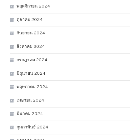
พฤศจิกายน 2024
ตุลาคม 2024
กันยายน 2024
สิงหาคม 2024
กรกฎาคม 2024
มิถุนายน 2024
พฤษภาคม 2024
เมษายน 2024
มีนาคม 2024
กุมภาพันธ์ 2024