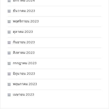
มกราคม 2024
ธันวาคม 2023
พฤศจิกายน 2023
ตุลาคม 2023
กันยายน 2023
สิงหาคม 2023
กรกฎาคม 2023
มิถุนายน 2023
พฤษภาคม 2023
เมษายน 2023