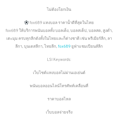
ไม่ต้องโยกเงิน
fox689 แทงบอล ราคาน้ำดีที่สุดในไทย
fox689 ให้บริการพนันบอลทั้ง บอลเต็ง, บอลสเต็ป, บอลสด, สูงต่ำ,
เตะมุม ครบทุกลีกดังทั้งในไทยและก็ต่างชาติ เช่น พรีเมียร์ลีก, ลา
ลีกา, บุนเดสลีกา, ไทยลีก,
fox689
ยูฟ่าแชมเปียนส์ลีก
LSI Keywords:
เว็บไซต์แทงบอลไม่ผ่านเอเย่นต์
พนันบอลออนไลน์โทรศัพท์เคลื่อนที่
ราคาบอลไหล
เว็บบอลจ่ายจริง