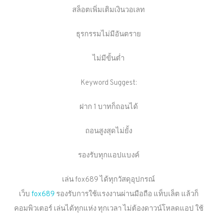
สล็อตเพิ่มเติมเงินวอเลท
ธุรกรรมไม่มีอันตราย
ไม่มีขั้นต่ำ
Keyword Suggest:
ฝาก 1 บาทก็ถอนได้
ถอนสูงสุดไม่ยั้ง
รองรับทุกแอปแบงค์
เล่น fox689 ได้ทุกวัสดุอุปกรณ์
เว็บ
fox689
รองรับการใช้แรงงานผ่านมือถือ แท็บเล็ต แล้วก็
คอมพิวเตอร์ เล่นได้ทุกแห่ง ทุกเวลา ไม่ต้องดาวน์โหลดแอป ใช้