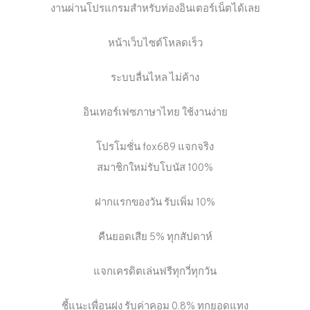
งานผ่านโปรแกรมสำหรับท่องอินเตอร์เน็ตได้เลย
หน้าเว็บไซต์โหลดเร็ว
ระบบลื่นไหล ไม่ค้าง
อินเทอร์เฟซภาษาไทย ใช้งานง่าย
โปรโมชั่น fox689 แจกจริง
สมาชิกใหม่รับโบนัส 100%
ฝากแรกของวัน รับเพิ่ม 10%
คืนยอดเสีย 5% ทุกสัปดาห์
แจกเครดิตเล่นฟรีทุกวี่ทุกวัน
ชี้แนะเพื่อนฝูง รับค่าคอม 0.8% ทุกยอดแทง