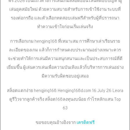
ฟรี 2026 เป็นแถวทางการเล่นเกมสล็อตออนไลน์ที่ตอบปัญหาผู้
เล่นยุคสมัยใหม่ ด้วยความสบายสำหรับการเข้าใช้งาน ระบบที่
รองต่อกรถือ และตัวเลือกทดสอบเล่นฟรีสำหรับผู้ที่ปรารถนา
ทำความเข้าใจก่อนเริ่มเล่นจริง
การเลือกเกม hengjing168 ที่เหมาะสม การศึกษาเล่าเรียนราย
ละเอียดของเกม แล้วก็การกำหนดงบประมาณอย่างเหมาะควร
จะช่วยทำให้การเล่นมีความสนุกสนานและเป็นประสบการณ์ที่ดี
เยี่ยมขึ้น ผู้เล่นควรเล่นเพื่อความบันเทิงแล้วก็บริหารการเล่นอย่าง
มีความรับผิดชอบอยู่เสมอ
สล็อตแตกง่าย hengjing168 Hengjing168d.com 16 July 26 Leora
ดูรีวิวจากลูกค้าจริง สล็อต168ลงทุนงบน้อย กำไรหลักแสน Top
63
ขอขอบคุณอ้างอิงจาก
เครดิตฟรี