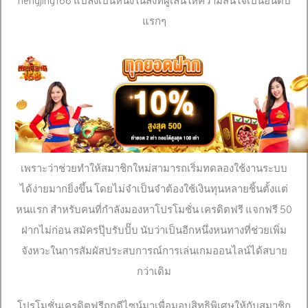
hengjing168 แปลงเป็นหนึ่งในสิ่งที่ผู้เล่นให้ความสนใจเป็นอันดับ
แรกๆ
เพราะว่าช่วยทำให้สมาชิกใหม่สามารถเริ่มทดลองใช้งานระบบ
ได้ง่ายมากยิ่งขึ้น โดยไม่จำเป็นจำต้องใช้เงินทุนหลายชิ้นตั้งแต่
หนแรก สำหรับคนที่กำลังมองหาโปรโมชั่น เครดิตฟรี แจกฟรี 50
ฝากไม่ก่อน สมัครปุ๊บรับปั๊บ นับว่าเป็นอีกหนึ่งหนทางที่ช่วยเพิ่ม
จังหวะในการสัมผัสประสบการณ์การเล่นเกมออนไลน์ได้สบาย
กว่าเดิม
โปรโมชั่นเครดิตฟรีถูกดีไซน์มาเพื่อมอบสิทธิพิเศษให้กับสมาชิก