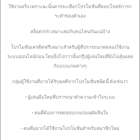
ใช้งานจริง เพราะฉะนั้นควรจะเลือกโปรโมชั่นที่ตอบโจทย์การก
ระทำของตัวเอง
สล็อต168 เหมาะสมกับคนไหนกันแน่บ้าง
โปรโมชั่นเครดิตฟรีเหมาะสำหรับผู้ที่ปรารถนาทดลองใช้งาน
ระบบออนไลน์ก่อน โดยยิ่งไปกว่านั้นกรุ๊ปผู้เล่นใหม่ที่ยังไม่คุ้นเคย
กับแบบเกมต่างๆ
กลุ่มผู้ใช้งานที่อาจได้รับผลดีจากโปรโมชั่นชนิดนี้ ดังเช่นว่า
• ผู้เล่นมือใหม่ที่ปรารถนาทำความเข้าใจระบบ
• คนที่ต้องการทดสอบเกมก่อนตัดสินใจ
• คนที่อยากได้ใช้งานโปรโมชั่นสำหรับสมาชิกใหม่