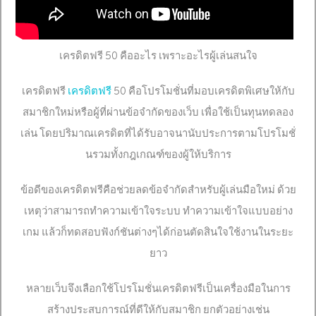
เครดิตฟรี 50 คืออะไร เพราะอะไรผู้เล่นสนใจ
เครดิตฟรี
เครดิตฟรี
50 คือโปรโมชั่นที่มอบเครดิตพิเศษให้กับ
สมาชิกใหม่หรือผู้ที่ผ่านข้อจำกัดของเว็บ เพื่อใช้เป็นทุนทดลอง
เล่น โดยปริมาณเครดิตที่ได้รับอาจนานับประการตามโปรโมชั่
นรวมทั้งกฎเกณฑ์ของผู้ให้บริการ
ข้อดีของเครดิตฟรีคือช่วยลดข้อจำกัดสำหรับผู้เล่นมือใหม่ ด้วย
เหตุว่าสามารถทำความเข้าใจระบบ ทำความเข้าใจแบบอย่าง
เกม แล้วก็ทดสอบฟังก์ชันต่างๆได้ก่อนตัดสินใจใช้งานในระยะ
ยาว
หลายเว็บจึงเลือกใช้โปรโมชั่นเครดิตฟรีเป็นเครื่องมือในการ
สร้างประสบการณ์ที่ดีให้กับสมาชิก ยกตัวอย่างเช่น