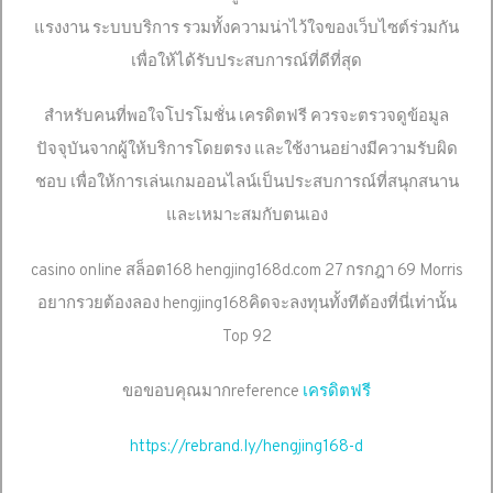
แรงงาน ระบบบริการ รวมทั้งความน่าไว้ใจของเว็บไซต์ร่วมกัน
เพื่อให้ได้รับประสบการณ์ที่ดีที่สุด
สำหรับคนที่พอใจโปรโมชั่น เครดิตฟรี ควรจะตรวจดูข้อมูล
ปัจจุบันจากผู้ให้บริการโดยตรง และใช้งานอย่างมีความรับผิด
ชอบ เพื่อให้การเล่นเกมออนไลน์เป็นประสบการณ์ที่สนุกสนาน
และเหมาะสมกับตนเอง
casino online สล็อต168 hengjing168d.com 27 กรกฎา 69 Morris
อยากรวยต้องลอง hengjing168คิดจะลงทุนทั้งทีต้องที่นี่เท่านั้น
Top 92
ขอขอบคุณมากreference
เครดิตฟรี
https://rebrand.ly/hengjing168-d