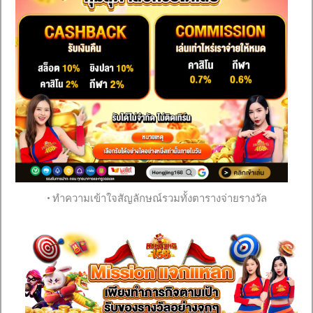
• ทำความเข้าใจสัญลักษณ์รวมทั้งตารางจ่ายรางวัล