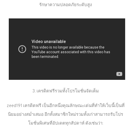
รักษาความปลอดภัยระดับสูง
3. เครดิตฟรีรวมทั้งโปรโมชั่นจัดเต็ม
zeed191 เครดิตฟรี เป็นอีกหนึ่งคุณลักษณะเด่นที่ทำให้เว็บนี้เป็นที่
นิยมอย่างสม่ำเสมอ อีกทั้งสมาชิกใหม่รวมทั้งเก่าสามารถรับโปร
โมชั่นพิเศษที่อัปเดตทุกสัปดาห์ ดังเช่นว่า: