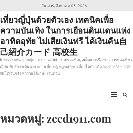
Skip
วันเสาร์, สิงหาคม 08, 2026
to
เที่ยวญี่ปุ่นด้วยตัวเอง เทคนิคเพื่อ
content
ความบันเทิง ในการเยือนดินแดนแห่ง
อาทิตอุทัย ไม่เสียเงินฟรี ได้เงินคืน自
己紹介カード 高校生
https://www.goodjob-okinawa.info รวบรวมข้อมูลเด็ดและเรื่องราวการท่องเที่ยว
ญี่ปุ่น ทิปส์การเดินทาง สถานที่ควรรู้ กฎระเบียบ เที่ยวได้ด้วยตัวเอง グッジョブ沖
縄 ได้เงินจริง หารายได้งามๆ เงินด่วน
หมวดหมู่:
zeed1911.com