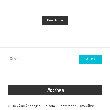
…
Read More
ค้นหา
สำหรับ:
เรื่องล่าสุด
เครดิตฟรี hengjing168d.com 5 September 2026 สล็อต168