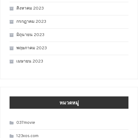
สิงหาคม 2023
กรกฎาคม 2023
มิถุนายน 2023
พฤษภาคม 2023
เมษายน 2023
หมวดหมู่
037movie
123xos.com