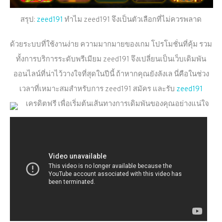
สรุป:
zeed191
ทำไม zeed191 จึงเป็นตัวเลือกที่ไม่ควรพลาด
ด้วยระบบที่ใช้งานง่าย ความมากมายของเกม โปรโมชั่นที่คุ้ม รวม
ทั้งการบริการระดับพรีเมียม zeed191 จึงเปลี่ยนเป็นเว็บเดิมพัน
ออนไลน์ที่น่าไว้วางใจที่สุดในปีนี้ ถ้าหากคุณยังลังเล นี่คือในช่วง
เวลาที่เหมาะสมสำหรับการ zeed191 สมัคร และรับ
zeed191
เครดิตฟรี เพื่อเริ่มต้นเส้นทางการเดิมพันของคุณอย่างแน่ใจ