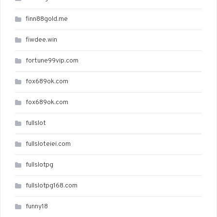
finn88gold.me
fiwdee.win
fortune99vip.com
fox689ok.com
fox689ok.com
fullslot
fullsloteiei.com
fullslotpg
fullslotpg168.com
funny18