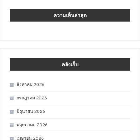
ความเห็นล่าสุด
คลังเก็บ
สิงหาคม 2026
กรกฎาคม 2026
มิถุนายน 2026
พฤษภาคม 2026
เมษายน 2026