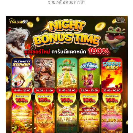
ช่วยเหลือตลอดเวลา