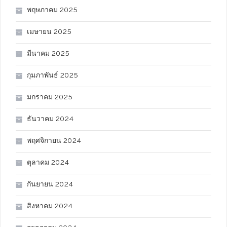
พฤษภาคม 2025
เมษายน 2025
มีนาคม 2025
กุมภาพันธ์ 2025
มกราคม 2025
ธันวาคม 2024
พฤศจิกายน 2024
ตุลาคม 2024
กันยายน 2024
สิงหาคม 2024