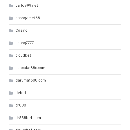
carlo999.net
cashgame168
Casino
chang7777
cloudbet
cupcake88x.com
daruma1688.com
debet
dr888
dr888bet.com