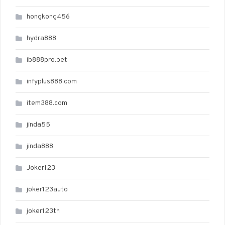
hongkong456
hydra888
ib888pro.bet
infyplus888.com
item388.com
jinda55
jinda888
Joker123
joker123auto
joker123th