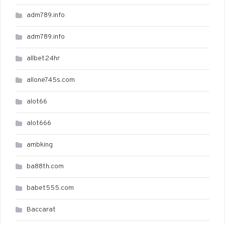
adm789.info
adm789.info
allbet24hr
allone745s.com
alot66
alot666
ambking
ba88th.com
babet555.com
Baccarat