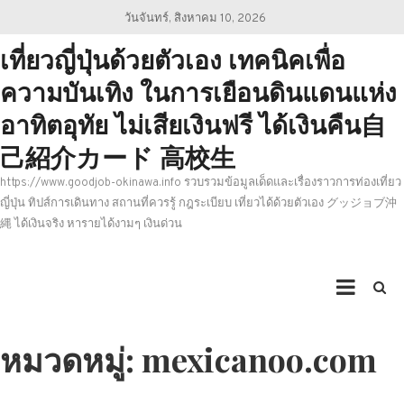
Skip
วันจันทร์, สิงหาคม 10, 2026
to
เที่ยวญี่ปุ่นด้วยตัวเอง เทคนิคเพื่อ
content
ความบันเทิง ในการเยือนดินแดนแห่ง
อาทิตอุทัย ไม่เสียเงินฟรี ได้เงินคืน自
己紹介カード 高校生
https://www.goodjob-okinawa.info รวบรวมข้อมูลเด็ดและเรื่องราวการท่องเที่ยว
ญี่ปุ่น ทิปส์การเดินทาง สถานที่ควรรู้ กฎระเบียบ เที่ยวได้ด้วยตัวเอง グッジョブ沖
縄 ได้เงินจริง หารายได้งามๆ เงินด่วน
หมวดหมู่:
mexicanoo.com