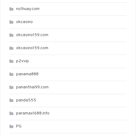
no1huay.com
okcasino
okcasino159.com
okcasino159.com
p2vvip
panama888
pananthai99.com
panda555
paramax1688.info
PG