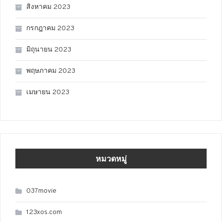
สิงหาคม 2023
กรกฎาคม 2023
มิถุนายน 2023
พฤษภาคม 2023
เมษายน 2023
หมวดหมู่
037movie
123xos.com