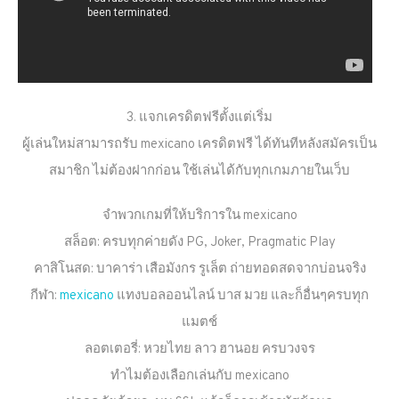
3. แจกเครดิตฟรีตั้งแต่เริ่ม
ผู้เล่นใหม่สามารถรับ mexicano เครดิตฟรี ได้ทันทีหลังสมัครเป็น
สมาชิก ไม่ต้องฝากก่อน ใช้เล่นได้กับทุกเกมภายในเว็บ
จำพวกเกมที่ให้บริการใน mexicano
สล็อต: ครบทุกค่ายดัง PG, Joker, Pragmatic Play
คาสิโนสด: บาคาร่า เสือมังกร รูเล็ต ถ่ายทอดสดจากบ่อนจริง
กีฬา:
mexicano
แทงบอลออนไลน์ บาส มวย และก็อื่นๆครบทุก
แมตช์
ลอตเตอรี่: หวยไทย ลาว ฮานอย ครบวงจร
ทำไมต้องเลือกเล่นกับ mexicano