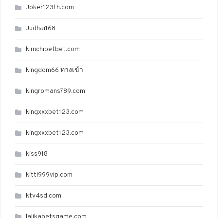
Joker123th.com
Judhai168
kimchibetbet.com
kingdom66 ทางเข้า
kingromans789.com
kingxxxbet123.com
kingxxxbet123.com
kiss918
kitti999vip.com
ktv4sd.com
lalikabetsgame.com