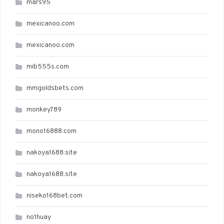
mars95
mexicanoo.com
mexicanoo.com
mib555s.com
mmgoldsbets.com
monkey789
mono16888.com
nakoya1688.site
nakoya1688.site
niseko168bet.com
no1huay