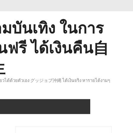
วามบันเทิง ในการ
ินฟรี ได้เงินคืน自
生
ยบ เที่ยวได้ด้วยตัวเอง グッジョブ沖縄 ได้เงินจริง หารายได้งามๆ