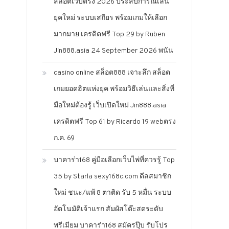
สล็อตเว็บตรง 2026 ประสบการณ์เล่น
ยุคใหม่ ระบบเสถียร พร้อมเกมให้เลือก
มากมาย เครดิตฟรี Top 29 by Ruben
Jin888.asia 24 September 2026 พนัน
casino online สล็อต888 เจาะลึก สล็อต
เกมยอดฮิตแห่งยุค พร้อมวิธีเล่นและสิ่งที่
มือใหม่ต้องรู้ เว็บเปิดใหม่ Jin888.asia
เครดิตฟรี Top 61 by Ricardo 19 webตรง
ก.ค. 69
บาคาร่า168 คู่มือเลือกเว็บไพ่ที่ควรรู้ Top
35 by Starla sexy168c.com ดีลสมาชิก
ใหม่ ชนะ/แพ้ 8 ตาติด รับ 5 หมื่น ระบบ
อัตโนมัติเจ้าแรก สัมผัสโต๊ะสดระดับ
พรีเมียม บาคาร่า168 สมัครปุ๊บ รับโปร