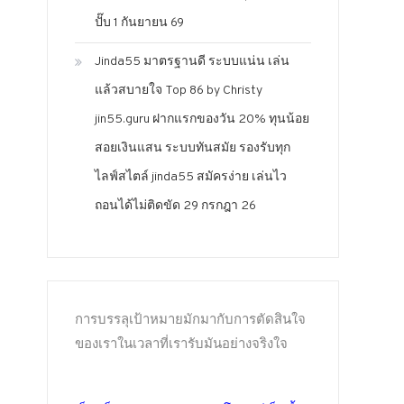
ปั๊บ 1 กันยายน 69
Jinda55 มาตรฐานดี ระบบแน่น เล่น
แล้วสบายใจ Top 86 by Christy
jin55.guru ฝากแรกของวัน 20% ทุนน้อย
สอยเงินแสน ระบบทันสมัย รองรับทุก
ไลฟ์สไตล์ jinda55 สมัครง่าย เล่นไว
ถอนได้ไม่ติดขัด 29 กรกฎา 26
การบรรลุเป้าหมายมักมากับการตัดสินใจ
ของเราในเวลาที่เรารับมันอย่างจริงใจ