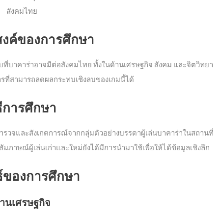
สังคมไทย
สงค์ของการศึกษา
ทบที่บาคาร่าอาจมีต่อสังคมไทย ทั้งในด้านเศรษฐกิจ สังคม และจิตวิทยา
การที่สามารถลดผลกระทบเชิงลบของเกมนี้ได้
ธีการศึกษา
สำรวจและสังเกตการณ์จากกลุ่มตัวอย่างบรรดาผู้เล่นบาคาร่าในสถานที่
าษณ์ผู้เล่นเก่าและใหม่ยังได้มีการนำมาใช้เพื่อให้ได้ข้อมูลเชิงลึก
ธ์ของการศึกษา
้านเศรษฐกิจ