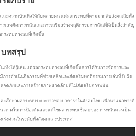
ารอภิปราย
และความบันเทิงให้กับหลายคน แต่ผลกระทบที่ตามมากลับส่งผลเสียทั้ง
ารเสพติดการพนันและการเสริมสร้างพฤติกรรมการเงินที่ดีเป็นสิ่งสำคัญ
ลกระทบทางลบที่เกิดขึ้น
บทสรุป
เทิงให้ผู้เล่น แต่ผลกระทบทางลบที่เกิดขึ้นควรได้รับการจัดการและ
รมีการดำเนินกิจกรรมที่ช่วยเหลือและส่งเสริมพฤติกรรมการเล่นที่รับผิด
ี่ปลอดภัยและการสร้างสภาพแวดล้อมที่ไม่ส่งเสริมการพนัน
น และศึกษาผลกระทบระยะยาวของบาคาร่าในสังคมไทย เพื่อหาแนวทางที่
หาแนวทางในการป้องกันและแก้ไขผลกระทบเชิงลบของการพนันควรเป็น
างเร่งด่วนในระดับทั้งสังคมและประเทศ