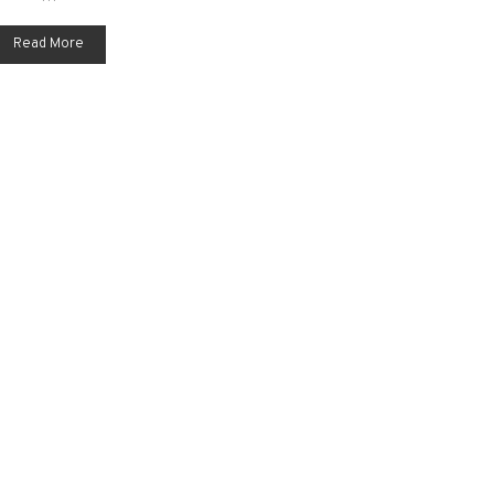
Read More