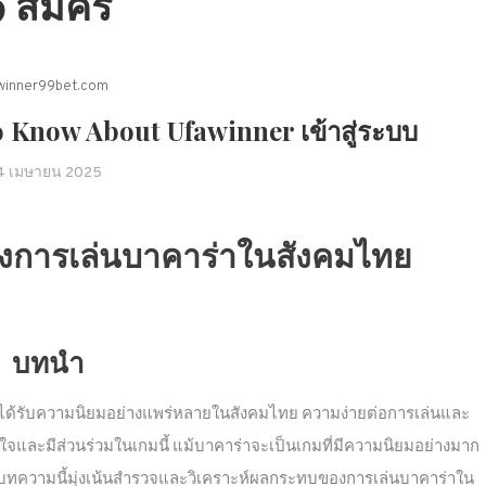
 สมัคร
winner99bet.com
Know About Ufawinner เข้าสู่ระบบ
4 เมษายน 2025
การเล่นบาคาร่าในสังคมไทย
บทนำ
่ได้รับความนิยมอย่างแพร่หลายในสังคมไทย ความง่ายต่อการเล่นและ
ละมีส่วนร่วมในเกมนี้ แม้บาคาร่าจะเป็นเกมที่มีความนิยมอย่างมาก
บทความนี้มุ่งเน้นสำรวจและวิเคราะห์ผลกระทบของการเล่นบาคาร่าใน