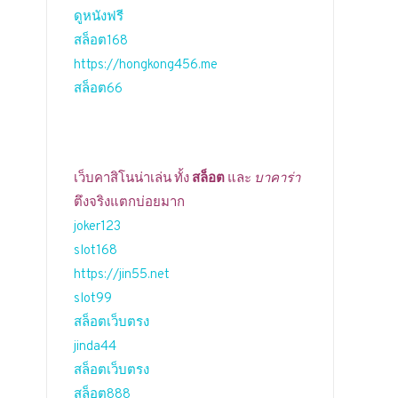
ดูหนังฟรี
สล็อต168
https://hongkong456.me
สล็อต66
เว็บคาสิโนน่าเล่น ทั้ง
สล็อต
และ
บาคาร่า
ตึงจริงแตกบ่อยมาก
joker123
slot168
https://jin55.net
slot99
สล็อตเว็บตรง
jinda44
สล็อตเว็บตรง
สล็อต888