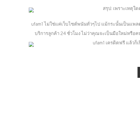
สรุป: เพราะเหตุใ
ufam1 ไม่ใช่แค่เว็บไซต์พนันทั่วๆไป แม้กระนั้นเป็นแพลตฟ
บริการลูกค้า 24 ชั่วโมง ไม่ว่าคุณจะเป็นมือใหม่หรือคน
ufam1 เครดิตฟรี แล้วก็