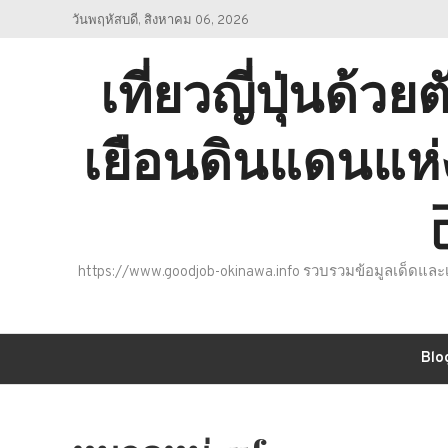
Skip
วันพฤหัสบดี, สิงหาคม 06, 2026
to
เที่ยวญี่ปุ่นด้
content
เยือนดินแดนแห่งอ
https://www.goodjob-okinawa.info รวบรวมข้อมูลเด็ดและเร
Blo