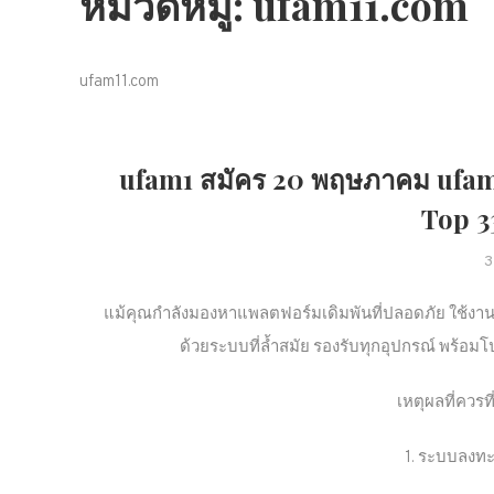
หมวดหมู่:
ufam11.com
ufam11.com
ufam1 สมัคร 20 พฤษภาคม ufam1 ลุ
Top 3
3
แม้คุณกำลังมองหาแพลตฟอร์มเดิมพันที่ปลอดภัย ใช้งานง่า
ด้วยระบบที่ล้ำสมัย รองรับทุกอุปกรณ์ พร้อมโปรโ
เหตุผลที่ควรท
1. ระบบลงทะ