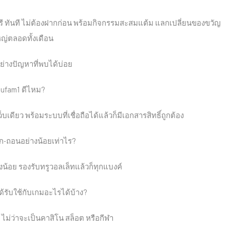
รี ทันที ไม่ต้องฝากก่อน พร้อมกิจกรรมสะสมแต้ม แลกเปลี่ยนของขวัญ
ญ่ตลอดทั้งเดือน
ย่างปัญหาที่พบได้บ่อย
ufam1 ดีไหม?
ดียว พร้อมระบบที่เชื่อถือได้แล้วก็มีเอกสารสิทธิ์ถูกต้อง
ก-ถอนอย่างน้อยเท่าไร?
น้อย รองรับทรูวอลเล็ทแล้วก็ทุกแบงค์
ได้รับใช้กับเกมอะไรได้บ้าง?
 ไม่ว่าจะเป็นคาสิโน สล็อต หรือกีฬา