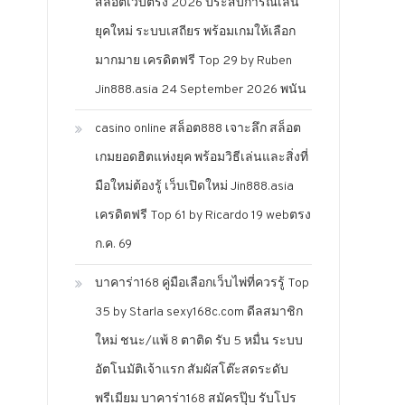
สล็อตเว็บตรง 2026 ประสบการณ์เล่น
ยุคใหม่ ระบบเสถียร พร้อมเกมให้เลือก
มากมาย เครดิตฟรี Top 29 by Ruben
Jin888.asia 24 September 2026 พนัน
casino online สล็อต888 เจาะลึก สล็อต
เกมยอดฮิตแห่งยุค พร้อมวิธีเล่นและสิ่งที่
มือใหม่ต้องรู้ เว็บเปิดใหม่ Jin888.asia
เครดิตฟรี Top 61 by Ricardo 19 webตรง
ก.ค. 69
บาคาร่า168 คู่มือเลือกเว็บไพ่ที่ควรรู้ Top
35 by Starla sexy168c.com ดีลสมาชิก
ใหม่ ชนะ/แพ้ 8 ตาติด รับ 5 หมื่น ระบบ
อัตโนมัติเจ้าแรก สัมผัสโต๊ะสดระดับ
พรีเมียม บาคาร่า168 สมัครปุ๊บ รับโปร