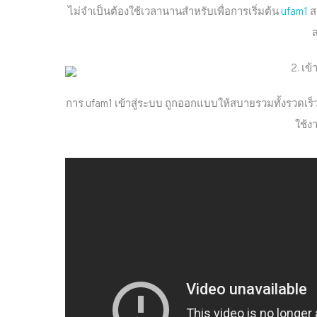
ไม่จำเป็นต้องใช้เวลานานสำหรับเพื่อการเริ่มต้น
ufam1
สม
ส
2. เข้
การ ufam1 เข้าสู่ระบบ ถูกออกแบบให้สบายรวมทั้งรวดเร็
ใช้ง