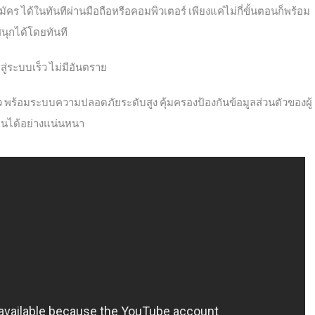
ัคร ได้ในทันทีผ่านมือถือหรือคอมพิวเตอร์ เพียงแค่ไม่กี่ขั้นตอนก็พร้อม
นุกได้โดยทันที
าสู่ระบบเร็ว ไม่มีอันตราย
ว พร้อมระบบความปลอดภัยระดับสูง คุ้มครองป้องกันข้อมูลส่วนตัวของผู้
านได้อย่างแน่นหนา