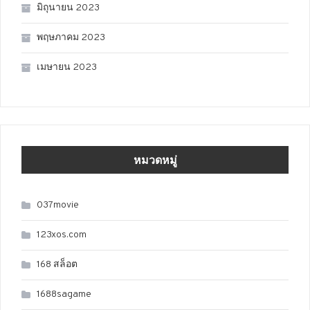
มิถุนายน 2023
พฤษภาคม 2023
เมษายน 2023
หมวดหมู่
037movie
123xos.com
168 สล็อต
1688sagame