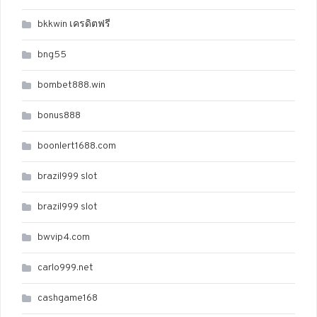
bkkwin เครดิตฟรี
bng55
bombet888.win
bonus888
boonlert1688.com
brazil999 slot
brazil999 slot
bwvip4.com
carlo999.net
cashgame168