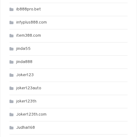
ib888pro.bet
infyplus888.com
item388.com
jinda55
jinda888
Joker123
joker123auto
joker123th
Joker123th.com
Judhai168