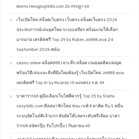
Morris Hengjing168d.com 26 กรกฎา 69
เว็บเปิดใหม่ สล็อตเว็บตรง เว็บตรง สล็อตเว็บตรง 2026
ประสบการณ์เล่นยุคใหม่ ระบบเสถียร พร้อมเกมให้เลือก
มากมาย เครดิตฟรี Top 29 by Ruben Jin888.asia 24
September 2026 พนัน
casino online สล็อต888 เจาะลึก สล็อต เกมยอดฮิตแห่งยุค
พร้อมวิธีเล่นและสิ่งที่มือใหม่ต้องรู้ เว็บเปิดใหม่ Jin888.asia
เครดิตฟรี Top 61 by Ricardo 19 webตรง ก.ค. 69
บาคาร่า168 คู่มือเลือกเว็บไพ่ที่ควรรู้ Top 35 by Starla
sexy168c.com ดีลสมาชิกใหม่ ชนะ/แพ้ 8 ตาติด รับ 5 หมื่น
ระบบอัตโนมัติเจ้าแรก สัมผัสโต๊ะสดระดับพรีเมียม บาคา
ร่า168 สมัครปุ๊บ รับโปรปั๊บ 1 กันยายน 69