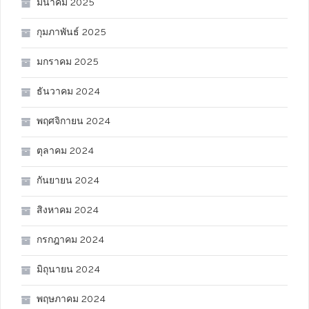
มีนาคม 2025
กุมภาพันธ์ 2025
มกราคม 2025
ธันวาคม 2024
พฤศจิกายน 2024
ตุลาคม 2024
กันยายน 2024
สิงหาคม 2024
กรกฎาคม 2024
มิถุนายน 2024
พฤษภาคม 2024