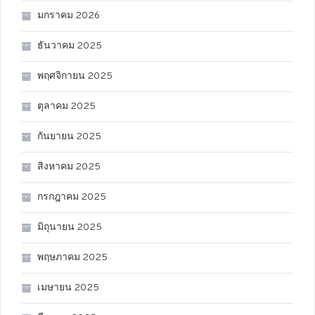
มกราคม 2026
ธันวาคม 2025
พฤศจิกายน 2025
ตุลาคม 2025
กันยายน 2025
สิงหาคม 2025
กรกฎาคม 2025
มิถุนายน 2025
พฤษภาคม 2025
เมษายน 2025