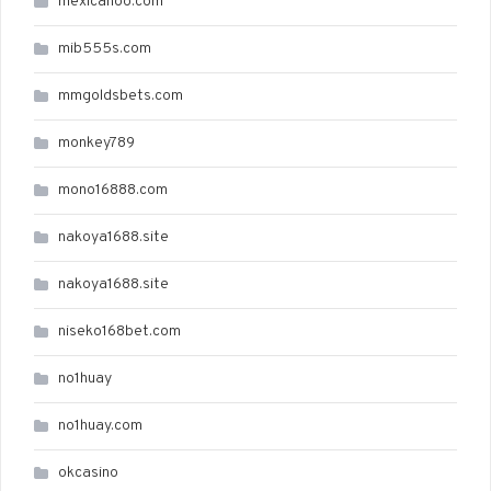
mexicanoo.com
mib555s.com
mmgoldsbets.com
monkey789
mono16888.com
nakoya1688.site
nakoya1688.site
niseko168bet.com
no1huay
no1huay.com
okcasino