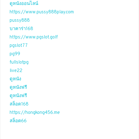
ดูหนังออนไลน์
https://www.pussy888play.com
pussy888
บาคาร่า168
https://www.pgslot.golf
pgslot77
pg99
fullslotpg
live22
ดูหนัง
ดูหนังฟรี
ดูหนังฟรี
สล็อต168
https://hongkong456.me
สล็อต66