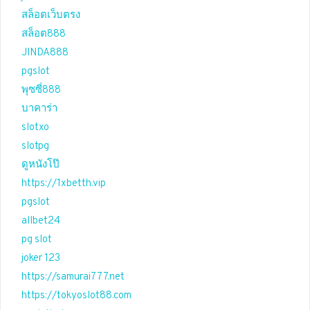
สล็อตเว็บตรง
สล็อต888
JINDA888
pgslot
พุซซี่888
บาคาร่า
slotxo
slotpg
ดูหนังโป๊
https://1xbetth.vip
pgslot
allbet24
pg slot
joker 123
https://samurai777.net
https://tokyoslot88.com