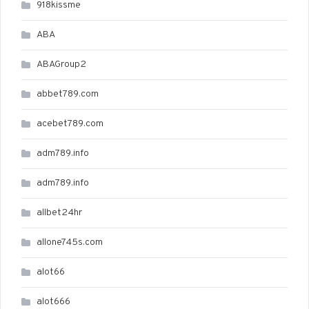
918kissme
ABA
ABAGroup2
abbet789.com
acebet789.com
adm789.info
adm789.info
allbet24hr
allone745s.com
alot66
alot666