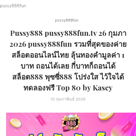
pussy888fun
pussy888fun
Pussy888 pussy888fun.tv 26 กุมภา
2026 pussy888fun รวมที่สุดของค่าย
สล็อตออนไลน์ไทย ลุ้นทองคำมูลค่า 1
บาท ถอนได้เลย กี่บาทก็ถอนได้
สล็อต888 พุซซี่888 โปร่งใส ไว้ใจได้
ทดลองฟรี Top 80 by Kasey
10 กุมภาพันธ์ 2026