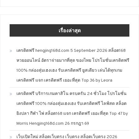
เรื่องล่าสุด
เครดิตฟรี hengjing168d.com 5 September 2026 สล็อต168
หวยออนไลน์ อัตราจ่ายมากที่สุด ของไทย โปรโมชั่นเครดิตฟรี
100% กล่องสุ่มเฮงเฮง รับเครดิตฟรี ยูสเดียว เล่นได้ทุกเกม
เครดิตฟรี แจก เครดิตฟรี เยอะที่สุด Top 36 by Leora
เครดิตฟรี บริการเกมคาสิโน ครบครัน 24 ชั่วโมง โปรโมชั่น
เครดิตฟรี 100% กล่องสุ่มเฮงเฮง รับเครดิตฟรี ไลฟ์สด สล็อต
ยิงปลา กีฬา ไพ่ สล็อต168 แจก เครดิตฟรี เยอะที่สุด Top 47 by
Morris Hengjing168d.com 26 กรกฎา 69
เว็บเปิดใหม่ สล็อตเว็บตรง เว็บตรง สล็อตเว็บตรง 2026