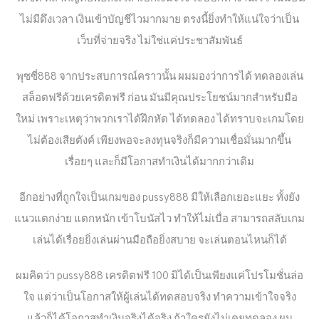
ไม่มีดึงเวลา เงินเข้าบัญชีไวมากมาย ตรงนี้ยิ่งทำให้แน่ใจว่าเป็น
เว็บที่จ่ายจริง ไม่ใช่แค่ประชาสัมพันธ์
พุซซี่888 จากประสบการณ์คราวนั้น ผมมองว่าการได้ ทดลองเล่น
สล็อตฟรีด้วยเครดิตฟรี ก่อน มันมีคุณประโยชน์มากสำหรับมือ
ใหม่ เพราะเหตุว่าพวกเราได้ฝึกหัด ได้ทดลอง ได้ทราบจะเกมโดย
ไม่ต้องเสียตังค์ เพียงพอจะลงทุนจริงก็มีความเชื่อมั่นมากขึ้น
เรื่อยๆ และก็มีโอกาสทำเงินได้มากกว่าเดิม
อีกอย่างที่ถูกใจเป็นเกมของ pussy888 มีให้เลือกเยอะแยะ ทั้งยัง
แนวแตกง่าย แตกหนัก เข้าโบนัสไว ทำให้ไม่เบื่อ สามารถสลับเกม
เล่นได้เรื่อยยิ่งเล่นผ่านมือถือยิ่งสบาย จะเล่นตอนไหนก็ได้
ผมคิดว่า pussy888 เครดิตฟรี 100 มิได้เป็นเพียงแค่โปรโมชั่นล่อ
ใจ แต่ว่าเป็นโอกาสให้ผู้เล่นได้ทดสอบจริง ทำความเข้าใจจริง