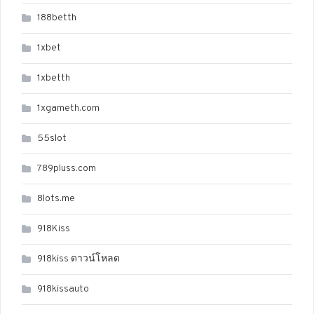
188betth
1xbet
1xbetth
1xgameth.com
55slot
789pluss.com
8lots.me
918Kiss
918kiss ดาวน์โหลด
918kissauto