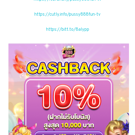
https://cutly.info/pussy888fun-tv
https://bitt.to/8alypp