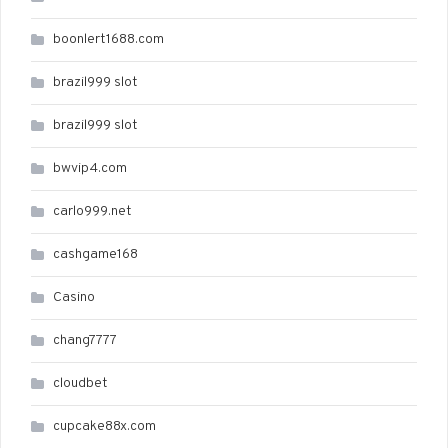
boonlert1688.com
brazil999 slot
brazil999 slot
bwvip4.com
carlo999.net
cashgame168
Casino
chang7777
cloudbet
cupcake88x.com