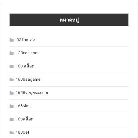
หมวดหมู่
037movie
123xos.com
168 สล็อต
1688sagame
1688vegasx.com
168slot
168สล็อต
188bet