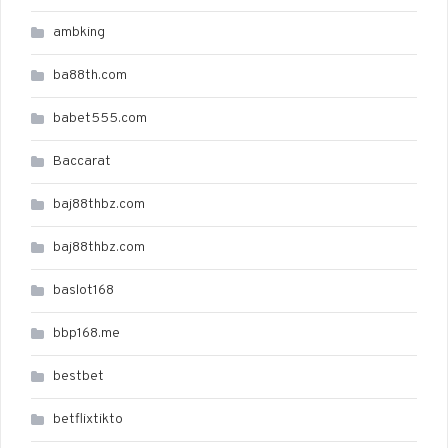
ambking
ba88th.com
babet555.com
Baccarat
baj88thbz.com
baj88thbz.com
baslot168
bbp168.me
bestbet
betflixtikto