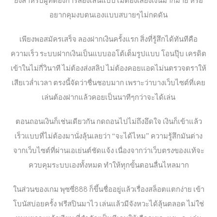
ยิ่งสำหรับผู้ที่ต้องการลองเล่นแบบไม่ต้องเสี่ยงเงินมากมาย หรือ
อยากคุมงบตนเองแบบสบายๆไม่กดดัน
เพียงพอสมัครเสร็จ ลองฝากเงินครั้งแรก สิ่งที่รู้สึกได้ทันทีคือ
ความเร็ว ระบบฝากเงินเป็นแบบออโต้เต็มรูปแบบ โอนปุ๊บ เครดิต
เข้าในไม่กี่วินาที ไม่ต้องส่งสลิป ไม่ต้องคอยแอดไม่นตรวจตราให้
เสียเวล่ำเวลา ตรงนี้จัดว่าชื่นชอบมาก เพราะว่าบางเว็บไซต์ที่เคย
เล่นต้องฝากแล้วคอยเป็นนาทีๆกว่าจะได้เล่น
ตอนถอนเงินก็เช่นเดียวกัน กดถอนไปไม่ถึงอึดใจ เงินก็เข้าแล้ว
เร็วแบบที่ไม่ต้องมานั่งลุ้นเลยว่า “จะได้ไหม” ความรู้สึกมันต่าง
จากเว็บไซต์ที่ผ่านเอเย่นต์ชัดแจ้ง เนื่องจากว่าเว็บตรงของแท้จะ
ควบคุมระบบเองทั้งหมด ทำให้ทุกขั้นตอนลื่นไหลมาก
ในส่วนของเกม พุซซี่888 ก็ขึ้นชื่ออยู่แล้วเรื่องสล็อตแตกง่าย เข้า
โบนัสบ่อยครั้ง ฟรีสปินมาไว เล่นแล้วมีจังหวะได้ลุ้นตลอด ไม่ใช่