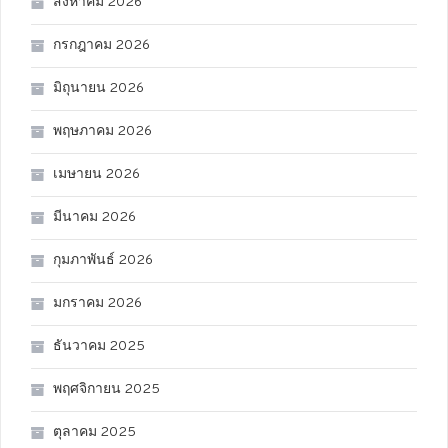
สิงหาคม 2026
กรกฎาคม 2026
มิถุนายน 2026
พฤษภาคม 2026
เมษายน 2026
มีนาคม 2026
กุมภาพันธ์ 2026
มกราคม 2026
ธันวาคม 2025
พฤศจิกายน 2025
ตุลาคม 2025