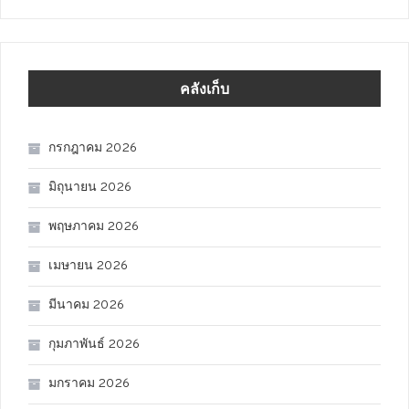
คลังเก็บ
กรกฎาคม 2026
มิถุนายน 2026
พฤษภาคม 2026
เมษายน 2026
มีนาคม 2026
กุมภาพันธ์ 2026
มกราคม 2026