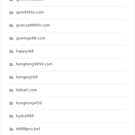
gem99ths.com
goatza888fin.com
gowingo88.com
happy168
hengheng9899.com
hengjing168
hi6bet.com
hongkong456
hydra888
ib888pro.bet