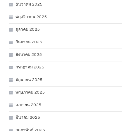
ธันวาคม 2025
พฤศจิกายน 2025
ตุลาคม 2025
กันยายน 2025
สิงหาคม 2025
กรกฎาคม 2025
มิถุนายน 2025
พฤษภาคม 2025
เมษายน 2025
มีนาคม 2025
กุมภาพันธ์ 2025