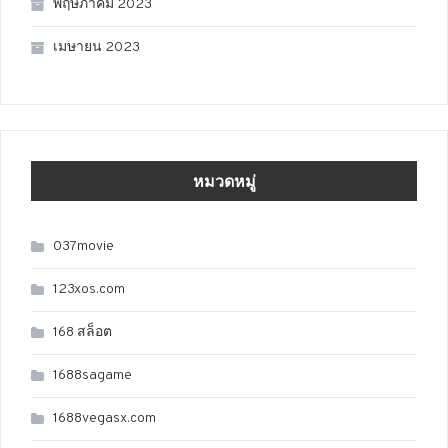
พฤษภาคม 2023
เมษายน 2023
หมวดหมู่
037movie
123xos.com
168 สล็อต
1688sagame
1688vegasx.com