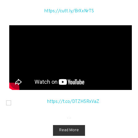
https://cutt.ly/BrXxNrTS
https://t.co/DTZH5RxVaZ
…
Read More