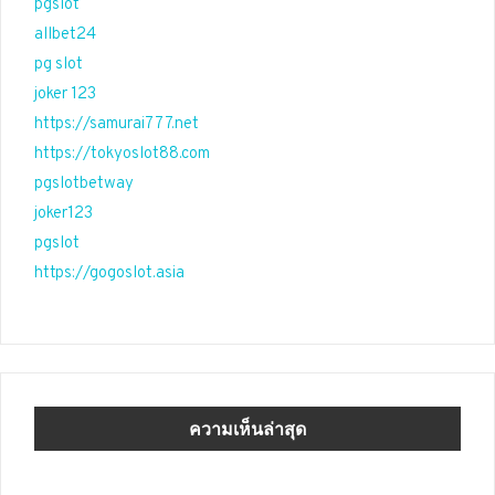
pgslot
allbet24
pg slot
joker 123
https://samurai777.net
https://tokyoslot88.com
pgslotbetway
joker123
pgslot
https://gogoslot.asia
ความเห็นล่าสุด