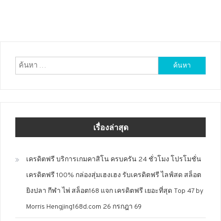
ค้นหา
สำหรับ:
เรื่องล่าสุด
เครดิตฟรี บริการเกมคาสิโน ครบครัน 24 ชั่วโมง โปรโมชั่น
เครดิตฟรี 100% กล่องสุ่มเฮงเฮง รับเครดิตฟรี ไลฟ์สด สล็อต
ยิงปลา กีฬา ไพ่ สล็อต168 แจก เครดิตฟรี เยอะที่สุด Top 47 by
Morris Hengjing168d.com 26 กรกฎา 69