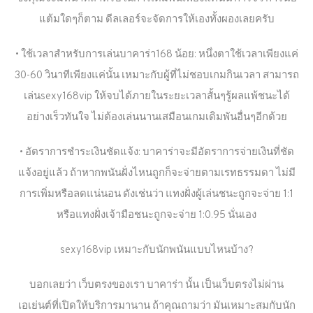
แต้มใดๆก็ตาม ดีลเลอร์จะจัดการให้เองทั้งผองเลยครับ
• ใช้เวลาสำหรับการเล่นบาคาร่า168 น้อย: หนึ่งตาใช้เวลาเพียงแค่
30-60 วินาทีเพียงแค่นั้น เหมาะกับผู้ที่ไม่ชอบเกมกินเวลา สามารถ
เล่นsexy168vip ให้จบได้ภายในระยะเวลาสั้นๆรู้ผลแพ้ชนะได้
อย่างเร็วทันใจ ไม่ต้องเล่นนานเสมือนเกมเดิมพันอื่นๆอีกด้วย
• อัตราการชำระเงินชัดแจ้ง: บาคาร่าจะมีอัตราการจ่ายเงินที่ชัด
แจ้งอยู่แล้ว ถ้าหากพนันฝั่งไหนถูกก็จะจ่ายตามเรทธรรมดา ไม่มี
การเพิ่มหรือลดแน่นอน ดังเช่นว่า แทงฝั่งผู้เล่นชนะถูกจะจ่าย 1:1
หรือแทงฝั่งเจ้ามือชนะถูกจะจ่าย 1:0.95 นั่นเอง
sexy168vip เหมาะกับนักพนันแบบไหนบ้าง?
บอกเลยว่า เว็บตรงของเรา บาคาร่า นั้น เป็นเว็บตรงไม่ผ่าน
เอเย่นต์ที่เปิดให้บริการมานาน ถ้าคุณถามว่า มันเหมาะสมกับนัก