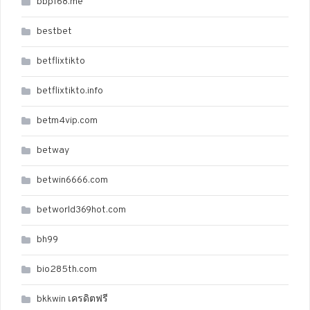
bbp168.me
bestbet
betflixtikto
betflixtikto.info
betm4vip.com
betway
betwin6666.com
betworld369hot.com
bh99
bio285th.com
bkkwin เครดิตฟรี