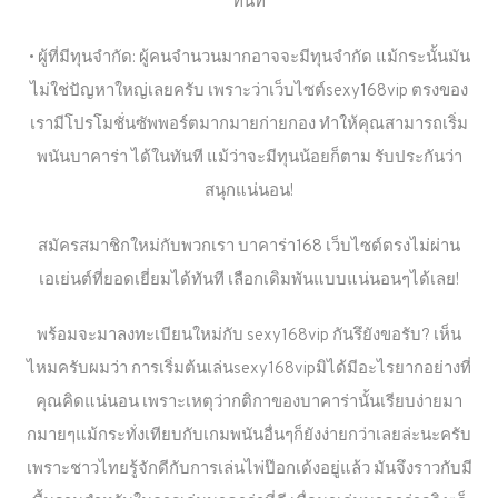
ทันที
• ผู้ที่มีทุนจำกัด: ผู้คนจำนวนมากอาจจะมีทุนจำกัด แม้กระนั้นมัน
ไม่ใช่ปัญหาใหญ่เลยครับ เพราะว่าเว็บไซต์sexy168vip ตรงของ
เรามีโปรโมชั่นซัพพอร์ตมากมายก่ายกอง ทำให้คุณสามารถเริ่ม
พนันบาคาร่า ได้ในทันที แม้ว่าจะมีทุนน้อยก็ตาม รับประกันว่า
สนุกแน่นอน!
สมัครสมาชิกใหม่กับพวกเรา บาคาร่า168 เว็บไซต์ตรงไม่ผ่าน
เอเย่นต์ที่ยอดเยี่ยมได้ทันที เลือกเดิมพันแบบแน่นอนๆได้เลย!
พร้อมจะมาลงทะเบียนใหม่กับ sexy168vip กันรึยังขอรับ? เห็น
ไหมครับผมว่า การเริ่มต้นเล่นsexy168vipมิได้มีอะไรยากอย่างที่
คุณคิดแน่นอน เพราะเหตุว่ากติกาของบาคาร่านั้นเรียบง่ายมา
กมายๆแม้กระทั่งเทียบกับเกมพนันอื่นๆก็ยังง่ายกว่าเลยล่ะนะครับ
เพราะชาวไทยรู้จักดีกับการเล่นไพ่ป๊อกเด้งอยู่แล้ว มันจึงราวกับมี