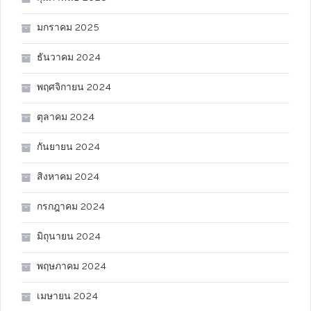
มกราคม 2025
ธันวาคม 2024
พฤศจิกายน 2024
ตุลาคม 2024
กันยายน 2024
สิงหาคม 2024
กรกฎาคม 2024
มิถุนายน 2024
พฤษภาคม 2024
เมษายน 2024