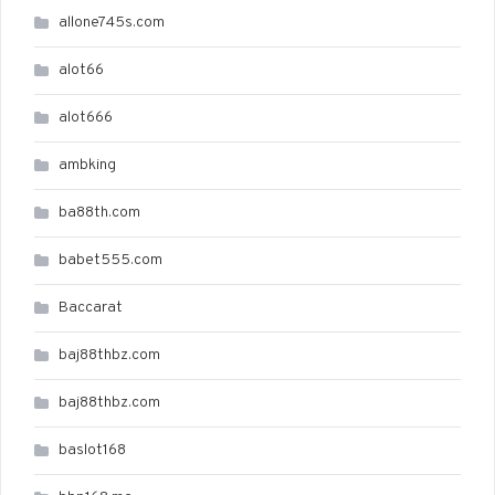
allone745s.com
alot66
alot666
ambking
ba88th.com
babet555.com
Baccarat
baj88thbz.com
baj88thbz.com
baslot168