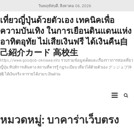
Skip
วันพฤหัสบดี, สิงหาคม 06, 2026
to
เที่ยวญี่ปุ่นด้วยตัวเอง เทคนิคเพื่อ
content
ความบันเทิง ในการเยือนดินแดนแห่ง
อาทิตอุทัย ไม่เสียเงินฟรี ได้เงินคืน自
己紹介カード 高校生
https://www.goodjob-okinawa.info รวบรวมข้อมูลเด็ดและเรื่องราวการท่องเที่ยว
ญี่ปุ่น ทิปส์การเดินทาง สถานที่ควรรู้ กฎระเบียบ เที่ยวได้ด้วยตัวเอง グッジョブ沖
縄 ได้เงินจริง หารายได้งามๆ เงินด่วน
หมวดหมู่:
บาคาร่าเว็บตรง