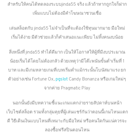
สำหรับให้คนได้ทดลองระบบjinda55 จริง แล้วถ้าหากถูกใจก็ฝาก
เพิ่มแบบไม่ต้องมีคำโฆษณาชวนเชื่อ
เล่นสล็อตกับ jinda55 ไม่จำเป็นที่จะต้องใช้ทุนมากมาย มือใหม่
เริ่มได้ง่าย มีตัวช่วยแล้วก็คำเสนอแนะเพียบ ไม่ทิ้งคนงบน้อย
สิ่งหนึ่งที่ jinda55 ทำได้ดีมาก เป็นให้โอกาสให้ผู้ที่มีงบประมาณ
น้อยเริ่มได้โดยไม่ต้องกลัว ด้วยเหตุว่ามีโต๊ะพนันขั้นต่ำเริ่มที่ 1
บาท และมีเกมหลายเกมที่เบทเริ่มต่ำแม้กระนั้นโบนัสมาแรง ยก
ตัวอย่างเช่น Fortune Ox,
pgslot
Candy Bonanza หรือเกมใหม่ๆ
จากค่าย Pragmatic Play
นอกนั้นยังมีบทความชี้แนะเกมแตกง่ายรายสัปดาห์บนหน้า
เว็บไซต์สล็อต รวมทั้งกลุ่มคุยที่ผู้เล่นแชร์กันว่าตอนนี้เกมไหนแตก
ดี วิธีเดินเงินแบบไหนที่เหมาะกับมือใหม่ หรือคนใดกันแน่ควรจะ
ลองซื้อฟรีสปินตอนไหน