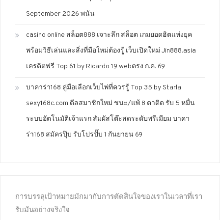
September 2026 พนัน
casino online สล็อต888 เจาะลึก สล็อต เกมยอดฮิตแห่งยุค
พร้อมวิธีเล่นและสิ่งที่มือใหม่ต้องรู้ เว็บเปิดใหม่ Jin888.asia
เครดิตฟรี Top 61 by Ricardo 19 webตรง ก.ค. 69
บาคาร่า168 คู่มือเลือกเว็บไพ่ที่ควรรู้ Top 35 by Starla
sexy168c.com ดีลสมาชิกใหม่ ชนะ/แพ้ 8 ตาติด รับ 5 หมื่น
ระบบอัตโนมัติเจ้าแรก สัมผัสโต๊ะสดระดับพรีเมียม บาคา
ร่า168 สมัครปุ๊บ รับโปรปั๊บ 1 กันยายน 69
การบรรลุเป้าหมายมักมากับการตัดสินใจของเราในเวลาที่เรา
รับมันอย่างจริงใจ