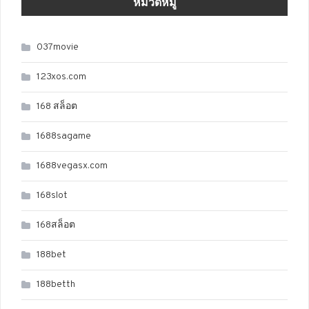
หมวดหมู่
037movie
123xos.com
168 สล็อต
1688sagame
1688vegasx.com
168slot
168สล็อต
188bet
188betth