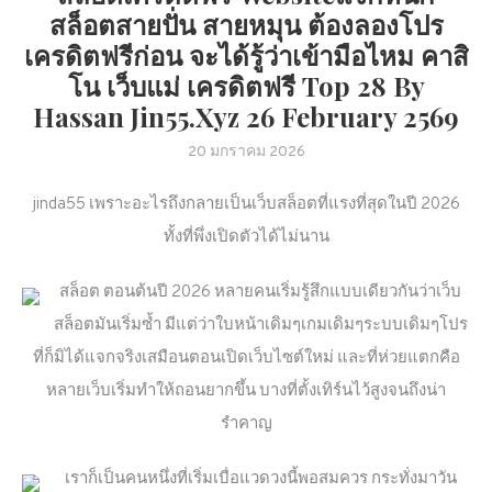
สล็อตสายปั่น สายหมุน ต้องลองโปร
เครดิตฟรีก่อน จะได้รู้ว่าเข้ามือไหม คาสิ
โน เว็บแม่ เครดิตฟรี Top 28 By
Hassan Jin55.xyz 26 February 2569
20 มกราคม 2026
jinda55 เพราะอะไรถึงกลายเป็นเว็บสล็อตที่แรงที่สุดในปี 2026
ทั้งที่พึ่งเปิดตัวได้ไม่นาน
สล็อต ตอนต้นปี 2026 หลายคนเริ่มรู้สึกแบบเดียวกันว่าเว็บ
สล็อตมันเริ่มซ้ำ มีแต่ว่าใบหน้าเดิมๆเกมเดิมๆระบบเดิมๆโปร
ที่ก็มิได้แจกจริงเสมือนตอนเปิดเว็บไซต์ใหม่ และที่ห่วยแตกคือ
หลายเว็บเริ่มทำให้ถอนยากขึ้น บางที่ตั้งเทิร์นไว้สูงจนถึงน่า
รำคาญ
เราก็เป็นคนหนึ่งที่เริ่มเบื่อแวดวงนี้พอสมควร กระทั่งมาวัน