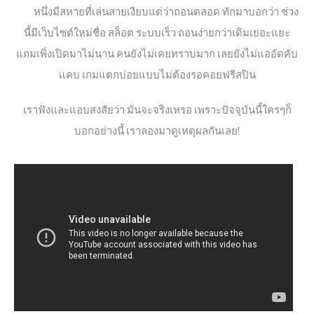
หนึ่งมีสหายที่เล่นสายเงียบแต่ว่าถอนตลอด ทักมาบอกว่า ช่วง
นี้มีเว็บไซต์ใหม่ชื่อ สล็อต ระบบเร็ว ถอนง่ายกว่าเดิมเยอะแยะ
แถมเพิ่งเปิดมาไม่นาน คนยังไม่เคยทราบมาก เลยยังไม่แออัดคับ
แคบ เกมแตกบ่อยแบบไม่ต้องรอคอยฟรีสปิน
เราฟังและแอบสงสัยว่า มันจะจริงเหรอ เพราะปัจจุบันนี้ใครๆก็
บอกอย่างนี้ เราลองมาดูเหตุผลกันเลย!