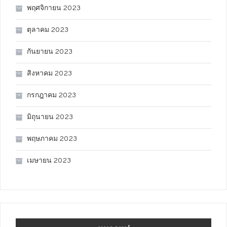
พฤศจิกายน 2023
ตุลาคม 2023
กันยายน 2023
สิงหาคม 2023
กรกฎาคม 2023
มิถุนายน 2023
พฤษภาคม 2023
เมษายน 2023