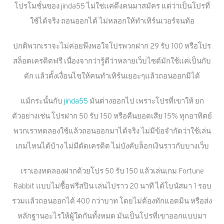
โปรโมชั่นของ jinda55 ไม่ใช่แค่ดึงคนมาสมัคร แต่ว่าเป็นโปรที่
ใช้ได้จริง ถอนออกได้ ไม่หลอกให้ทำเทิร์นเวอร์จนท้อ
ปกติพวกเราจะไม่ค่อยพึงพอใจโปรพวกฝาก 29 รับ 100 หรือโปร
สล็อตเครดิตฟรี เนื่องจากว่ารู้ดีว่าหลายเว็บไซต์มักใช้แค่เป็นกับ
ดัก แล้วตั้งเงื่อนไขให้คนทำเทิร์นเยอะๆแล้วถอนออกมิได้
แม้กระนั้นกับ
jinda55
มันต่างออกไป เพราะโปรที่เขาให้ ยก
ตัวอย่างเช่น โปรฝาก 50 รับ 150 หรือคืนยอดเสีย 15% ทุกอาทิตย์
พวกเราทดลองใช้แล้วถอนออกมาได้จริง ไม่มีข้อจำกัดว่าใช้เล่น
เกมไหนได้บ้าง ไม่มีตัดเครดิต ไม่บังคับล็อกเงินราวกับบางเว็บ
เราเองทดลองฝากด้วยโปร 50 รับ 150 แล้วเล่นเกม Fortune
Rabbit แบบไม่ซื้อฟรีสปิน เล่นไปราว 20 นาที ได้โบนัสมา 1 รอบ
รวมแล้วถอนออกได้ 400 กว่าบาท โดยไม่ต้องทักแอดมิน หรือส่ง
หลักฐานอะไรให้ผู้ใดกันทั้งหมด มันเป็นโปรที่เขาออกแบบมา