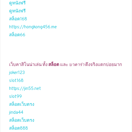
ดูหนังฟรี
ดูหนังฟรี
สล็อต168
https://hongkong456.me
สล็อต66
เว็บคาสิโนน่าเล่น ทั้ง
สล็อต
และ
บาคาร่า
ตึงจริงแตกบ่อยมาก
joker123
slot168
https://jin55.net
slot99
สล็อตเว็บตรง
jinda44
สล็อตเว็บตรง
สล็อต888