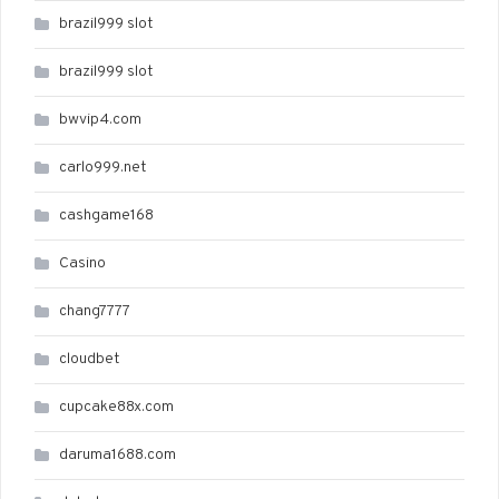
brazil999 slot
brazil999 slot
bwvip4.com
carlo999.net
cashgame168
Casino
chang7777
cloudbet
cupcake88x.com
daruma1688.com