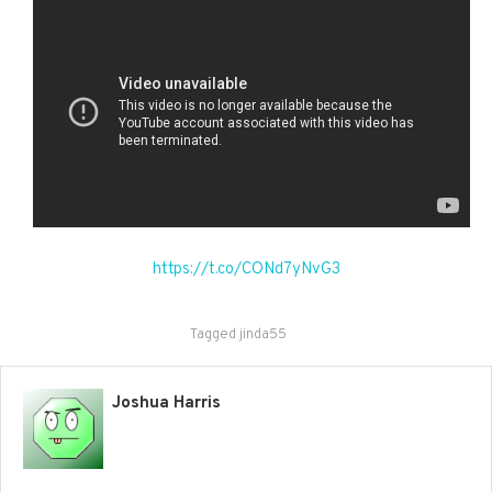
https://t.co/CONd7yNvG3
Tagged
jinda55
Joshua Harris