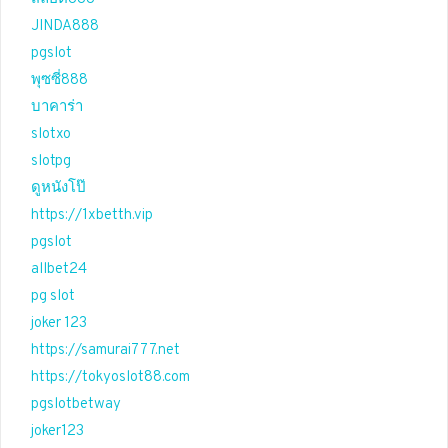
JINDA888
pgslot
พุซซี่888
บาคาร่า
slotxo
slotpg
ดูหนังโป๊
https://1xbetth.vip
pgslot
allbet24
pg slot
joker 123
https://samurai777.net
https://tokyoslot88.com
pgslotbetway
joker123