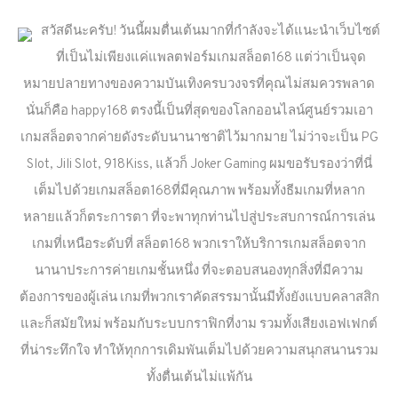
สวัสดีนะครับ! วันนี้ผมตื่นเต้นมากที่กำลังจะได้แนะนำเว็บไซต์
ที่เป็นไม่เพียงแค่แพลตฟอร์มเกมสล็อต168 แต่ว่าเป็นจุด
หมายปลายทางของความบันเทิงครบวงจรที่คุณไม่สมควรพลาด
นั่นก็คือ happy168 ตรงนี้เป็นที่สุดของโลกออนไลน์ศูนย์รวมเอา
เกมสล็อตจากค่ายดังระดับนานาชาติไว้มากมาย ไม่ว่าจะเป็น PG
Slot, Jili Slot, 918Kiss, แล้วก็ Joker Gaming ผมขอรับรองว่าที่นี่
เต็มไปด้วยเกมสล็อต168ที่มีคุณภาพ พร้อมทั้งธีมเกมที่หลาก
หลายแล้วก็ตระการตา ที่จะพาทุกท่านไปสู่ประสบการณ์การเล่น
เกมที่เหนือระดับที่ สล็อต168 พวกเราให้บริการเกมสล็อตจาก
นานาประการค่ายเกมชั้นหนึ่ง ที่จะตอบสนองทุกสิ่งที่มีความ
ต้องการของผู้เล่น เกมที่พวกเราคัดสรรมานั้นมีทั้งยังแบบคลาสสิก
และก็สมัยใหม่ พร้อมกับระบบกราฟิกที่งาม รวมทั้งเสียงเอฟเฟกต์
ที่น่าระทึกใจ ทำให้ทุกการเดิมพันเต็มไปด้วยความสนุกสนานรวม
ทั้งตื่นเต้นไม่แพ้กัน