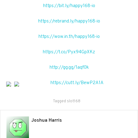
https://bit.ly/happy168-io
https://rebrand.ly/happy168-io
https://wow.in.th/happy168-io
https://t.co/Pyx94GpXKz
http://gg.gg/1aqf0k
https://cutt.ly/BewP2A1A
Tagged
slot168
Joshua Harris