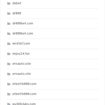
debet
dr888
dr888bet.com
dr888bet.com
ek4567.com
enjoy24.fun
erisauto.site
erisauto.site
etbet16888.com
etbet16888.com
eu369clubs.com