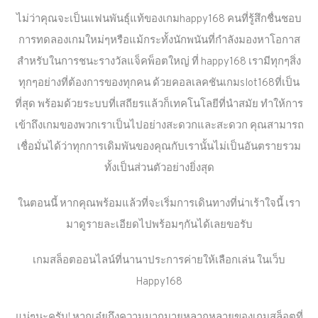
ไม่ว่าคุณจะเป็นแฟนพันธุ์แท้ของเกมhappy168 คนที่รู้สึกชื่นชอบ
การทดลองเกมใหม่ๆหรือแม้กระทั้งนักพนันที่กำลังมองหาโอกาส
สำหรับในการชนะรางวัลแจ็คพ็อตใหญ่ ที่ happy168 เรามีทุกๆสิ่ง
ทุกๆอย่างที่ต้องการของทุกคน ด้วยคอลเลคชันเกมslot168ที่เป็น
ที่สุด พร้อมด้วยระบบที่เสถียรแล้วก็เทคโนโลยีที่นำสมัย ทำให้การ
เข้าถึงเกมของพวกเราเป็นไปอย่างสะดวกและสะดวก คุณสามารถ
เชื่อมั่นได้ว่าทุกการเดิมพันของคุณกับเรานั้นไม่เป็นอันตรายรวม
ทั้งเป็นส่วนตัวอย่างยิ่งสุด
ในตอนนี้ หากคุณพร้อมแล้วที่จะเริ่มการเดินทางที่น่าเร้าใจนี้ เรา
มาดูรายละเอียดไปพร้อมๆกันได้เลยขอรับ
เกมสล็อตออนไลน์ที่นานาประการค่ายให้เลือกเล่น ในเว็บ
Happy168
แน่ๆนะครับ! หากเอ๋ยถึงความมากมายหลากหลายของเกมสล็อตที่