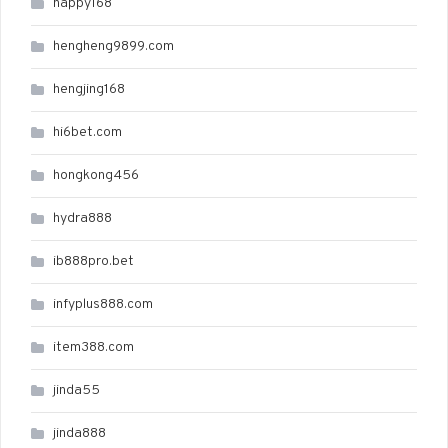
happy168
hengheng9899.com
hengjing168
hi6bet.com
hongkong456
hydra888
ib888pro.bet
infyplus888.com
item388.com
jinda55
jinda888