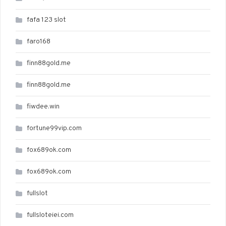
fafa 123 slot
faro168
finn88gold.me
finn88gold.me
fiwdee.win
fortune99vip.com
fox689ok.com
fox689ok.com
fullslot
fullsloteiei.com