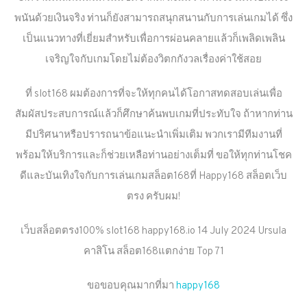
พนันด้วยเงินจริง ท่านก็ยังสามารถสนุกสนานกับการเล่นเกมได้ ซึ่ง
เป็นแนวทางที่เยี่ยมสำหรับเพื่อการผ่อนคลายแล้วก็เพลิดเพลิน
เจริญใจกับเกมโดยไม่ต้องวิตกกังวลเรื่องค่าใช้สอย
ที่ slot168 ผมต้องการที่จะให้ทุกคนได้โอกาสทดสอบเล่นเพื่อ
สัมผัสประสบการณ์แล้วก็ศึกษาค้นพบเกมที่ประทับใจ ถ้าหากท่าน
มีปริศนาหรือปรารถนาข้อแนะนำเพิ่มเติม พวกเรามีทีมงานที่
พร้อมให้บริการและก็ช่วยเหลือท่านอย่างเต็มที่ ขอให้ทุกท่านโชค
ดีและบันเทิงใจกับการเล่นเกมสล็อต168ที่ Happy168 สล็อตเว็บ
ตรง ครับผม!
เว็บสล็อตตรง100% slot168 happy168.io 14 July 2024 Ursula
คาสิโน สล็อต168แตกง่าย Top 71
ขอขอบคุณมากที่มา
happy168