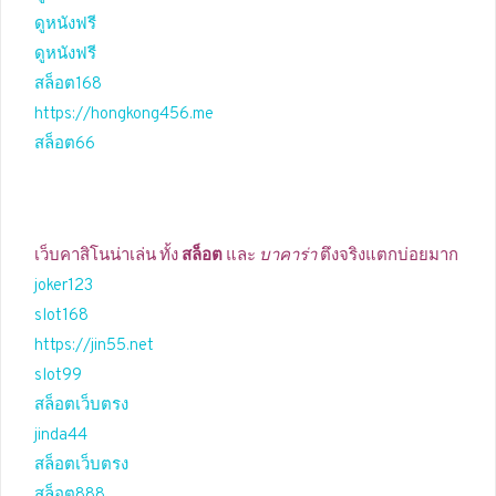
ดูหนังฟรี
ดูหนังฟรี
สล็อต168
https://hongkong456.me
สล็อต66
เว็บคาสิโนน่าเล่น ทั้ง
สล็อต
และ
บาคาร่า
ตึงจริงแตกบ่อยมาก
joker123
slot168
https://jin55.net
slot99
สล็อตเว็บตรง
jinda44
สล็อตเว็บตรง
สล็อต888