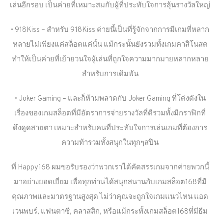
เล่นอีกรอบ เป็นค่ายที่เหมาะสมกับผู้ที่ประทับใจการลุ้นรางวัลใหญ่
• 918Kiss – สำหรับ 918Kiss ค่ายนี้เป็นที่รู้จักจากการมีเกมที่หลาก
หลายไม่เพียงแค่สล็อตแค่นั้น แม้กระนั้นยังรวมทั้งเกมคาสิโนสด
ทำให้เป็นค่ายที่เย้ายวนใจผู้เล่นที่ถูกใจความมากมายหลากหลาย
สำหรับการเดิมพัน
• Joker Gaming – และก็ห้ามพลาดกับ Joker Gaming ที่โด่งดังใน
เรื่องของเกมสล็อตที่มีอัตราการจ่ายรางวัลที่ดีรวมทั้งมีกราฟิกที่
ดึงดูดสายตา เหมาะสำหรับคนที่ประทับใจการเล่นเกมที่ต้องการ
ความท้ารวมทั้งสนุกในทุกๆสปิน
ที่ Happy168 ผมขอรับรองว่าพวกเราได้คัดสรรเกมจากค่ายพวกนี้
มาอย่างยอดเยี่ยม เพื่อทุกท่านได้สนุกสนานกับเกมสล็อต168ที่มี
คุณภาพและมาตรฐานสูงสุด ไม่ว่าคุณจะถูกใจเกมแนวไหน แอด
เวนพบร์, แฟนตาซี, คลาสสิก, หรือแม้กระทั้งเกมสล็อต168ที่มีธีม