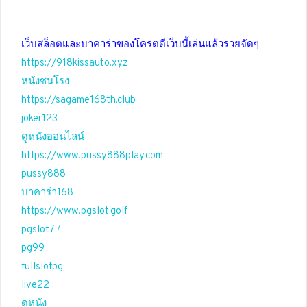
เว็บสล็อตและบาคาร่าของโครตดีเว็บนี้เล่นแล้วรวยจัดๆ
https://918kissauto.xyz
หนังชนโรง
https://sagame168th.club
joker123
ดูหนังออนไลน์
https://www.pussy888play.com
pussy888
บาคาร่า168
https://www.pgslot.golf
pgslot77
pg99
fullslotpg
live22
ดูหนัง