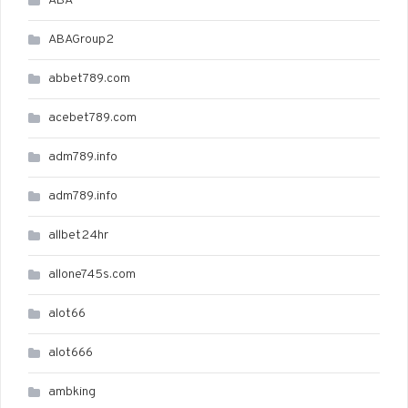
ABA
ABAGroup2
abbet789.com
acebet789.com
adm789.info
adm789.info
allbet24hr
allone745s.com
alot66
alot666
ambking