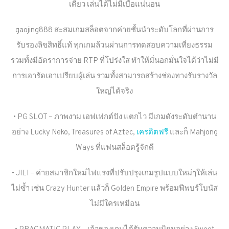
เดียว เล่นได้ไม่มีเบื่อแน่นอน
gaojing888 สะสมเกมสล็อตจากค่ายชั้นนำระดับโลกที่ผ่านการ
รับรองลิขสิทธิ์แท้ ทุกเกมล้วนผ่านการทดสอบความเที่ยงธรรม
รวมทั้งมีอัตราการจ่าย RTP ที่โปร่งใส ทำให้มั่นอกมั่นใจได้ว่าไม่มี
การเอารัดเอาเปรียบผู้เล่น รวมทั้งสามารถสร้างช่องทางรับรางวัล
ใหญ่ได้จริง
• PG SLOT – ภาพงาม เอฟเฟกต์ปัง แตกไว มีเกมดังระดับตำนาน
อย่าง Lucky Neko, Treasures of Aztec,
เครดิตฟรี
และก็ Mahjong
Ways ที่แฟนสล็อตรู้จักดี
• JILI – ค่ายสมาชิกใหม่ไฟแรงที่ปรับปรุงเกมรูปแบบใหม่ๆให้เล่น
ไม่ซ้ำ เช่น Crazy Hunter แล้วก็ Golden Empire พร้อมฟีพบร์โบนัส
ไม่มีใครเหมือน