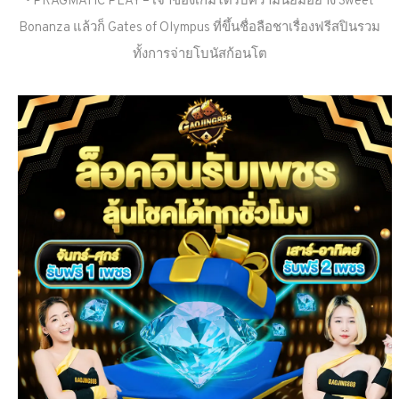
• PRAGMATIC PLAY – เจ้าของเกมได้รับความนิยมอย่าง Sweet
Bonanza แล้วก็ Gates of Olympus ที่ขึ้นชื่อลือชาเรื่องฟรีสปินรวม
ทั้งการจ่ายโบนัสก้อนโต