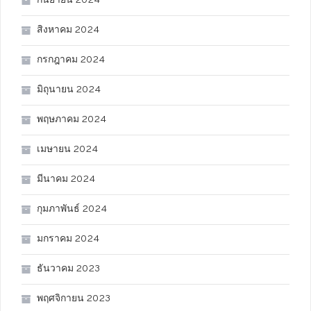
กันยายน 2024
สิงหาคม 2024
กรกฎาคม 2024
มิถุนายน 2024
พฤษภาคม 2024
เมษายน 2024
มีนาคม 2024
กุมภาพันธ์ 2024
มกราคม 2024
ธันวาคม 2023
พฤศจิกายน 2023