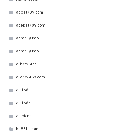
abbet789.com
acebet789.com
adm789.info
adm789.info
allbet24hr
allone745s.com
alot66
alot666
ambking
ba88th.com