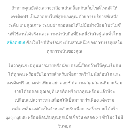
ถ้าหากคุณยังลังเลว่าจะเลือกเล่นสล็อตกับเว็บไซต์ไหนดี ให้
เครดิตฟรี เป็นคำตอบในที่สุดของคุณ ด้วยการบริการที่เหนือ
ระดับ เกมคุณภาพ ระบบฝากถอนออโต้ไม่มีอย่างน้อย โปรโมชั่
นที่ใช้งานได้จริง และความน่านับถือที่ยืนหนึ่งในใจผู้เล่นทั่วไทย
สล็อต888
คือเว็บไซต์ที่พร้อมจะเป็นส่วนหนึ่งของการบรรลุผลใน
ทุกการพนันของคุณ
ไม่ว่าคุณจะมีทุนมากมายหรือน้อย ตรงนี้เปิดกว้างให้คุณเริ่มต้น
ได้ทุกคน พร้อมรับโอกาสสำหรับเพื่อการคว้าโบนัสก้อนโต และ
เครดิตฟรี อย่างเท่าเทียม อย่าคอยช้า! ความสนุกสนานที่มาพร้อม
รายได้รอคอยคุณอยู่ที่ เครดิตฟรี หากคุณพร้อมแล้วที่จะ
เปลี่ยนแปลงการเล่นสล็อตให้เป็นมากกว่าเพียงแค่ความ
เพลิดเพลิน แต่ยังเป็นจังหวะสำหรับเพื่อการสร้างรายได้จริง
gaojing888 พร้อมต้อนรับคุณทุกเมื่อเชื่อวัน ตลอด 24 ชั่วโมง ไม่มี
วันหยุด