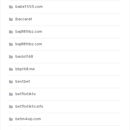
babet555.com
Baccarat
baj88thbz.com
baj88thbz.com
baslot168
bbp168.me
bestbet
betflixtikto
betflixtikto.info
betm4vip.com