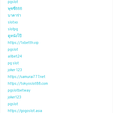
pgslot
พุซซี่888
บาคาร่า
slotxo
slotpg
ดูหนังโป๊
https://1xbetth.vip
pgslot
allbet24
pg slot
joker 123
https://samurai777.net
https://tokyoslot88.com
pgslotbetway
joker123
pgslot
https://gogoslot.asia