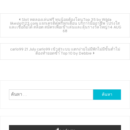
แนะแนว
Slot ทดลองเล่นฟรี ทุนน้อยต้องโดนTop 35 by Wilda
likeslot123.com แจกเครดิตฟรีทุกเดือน บริการมืออาชีพ โปร่งใส
และเชื่อถือได้ สล็อต สมัครเพื่อเข้าเล่นและลุ้นรางวัลใหญ่ 14 AUG
เรื่อง
68
carlo99 21 July carlo99 เข้าสู่ระบบ แตกง่ายไม่มีพักไม่มีขั้นต่ำไม่
ต้องทำยอดซ้ำ Top 10 by Debbie
ค้นหา
สำหรับ: