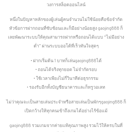
วงการสล็อตออนไลน์
หนึ่งในปัญหาหลักของผู้เล่นผู้คนจำนวนไม่ใช้น้อยคือข้อจำกัด
หัวข้อการฝากถอนที่ซับซ้อนและก็มีอย่างน้อยสูง gaojing888 ก็
เลยพัฒนาระบบให้คุณสามารถฝากหรือถอนได้แบบ “ไม่มีอย่าง
ต่ำ” ผ่านระบบออโต้ที่เร็วทันใจสุดๆ
• ฝากเริ่มต้น 1 บาทก็เล่นgaojing888ได้
• ถอนได้จริงทุกยอด ไม่จำกัดรอบ
• ใช้เวลาเพียงไม่กี่วินาทีต่อธุรกรรม
• รองรับอีกทั้งบัญชีธนาคารและก็ทรูวอเลท
ไม่ว่าคุณจะเป็นสายเล่นประจำหรือสายเล่นเป็นพักๆgaojing888 ก็
เปิดกว้างให้ทุกคนเข้าถึงเกมได้อย่างไร้ข้อแม้
gaojing888 รวมเกมจากค่ายแท้คุณภาพสูง รวมไว้ให้ครบในที่