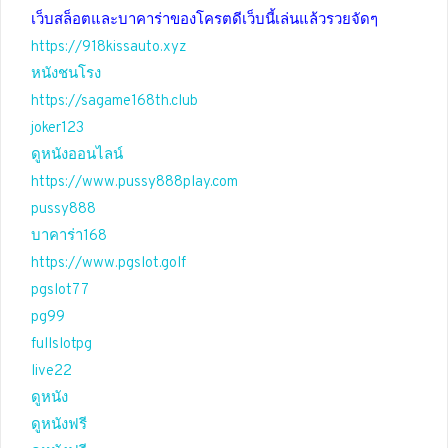
เว็บสล็อตและบาคาร่าของโครตดีเว็บนี้เล่นแล้วรวยจัดๆ
https://918kissauto.xyz
หนังชนโรง
https://sagame168th.club
joker123
ดูหนังออนไลน์
https://www.pussy888play.com
pussy888
บาคาร่า168
https://www.pgslot.golf
pgslot77
pg99
fullslotpg
live22
ดูหนัง
ดูหนังฟรี