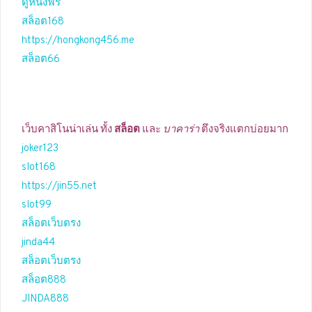
ดูหนังฟรี
สล็อต168
https://hongkong456.me
สล็อต66
เว็บคาสิโนน่าเล่น ทั้ง
สล็อต
และ
บาคาร่า
ตึงจริงแตกบ่อยมาก
joker123
slot168
https://jin55.net
slot99
สล็อตเว็บตรง
jinda44
สล็อตเว็บตรง
สล็อต888
JINDA888