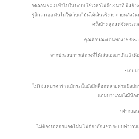
กดถอน 900 เข้าไปในระบบ ใช้เวลาไม่ถึง 3 นาที มีแจ้งเ
รู้สึกว่า เออ มันไม่ใช่เว็บเก๊ มันได้เงินจริงว่ะ ภายหล
ครั้งบ้าง สุดแต่จังหวะเว
คุณลักษณะเด่นของ 1688sagame 
จากประสบการณ์ตรงที่ได้เล่นเองมาเกิน 3 เดือน
• เกม
ไม่ใช่แค่บาคาร่า แม้กระนั้นยังมีสล็อตหลายค่าย ยิ
แถมบางเกมยังมีห้องพ
• ฝากถอน
ไม่ต้องรอคอยแอดไม่น ไม่ต้องทักแชต ระบบทำงานเองท