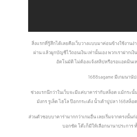
สิ่งแรกที่รู้สึกได้เลยคือเว็บวางแบบมาค่อนข้างใช้งานง่
ผ่าน แล้วผูกบัญชีไว้ถอนเงิน เท่านั้นเอง พวกเราฝากเ
อัตโนมัติ ไม่ต้องแจ้งสลิปหรือรอแอดมินเห
1688sagame มีเกมนานัปก
ช่วงแรกนึกว่าในเว็บจะมีแค่บาคาร่ากับสล็อต แม้กระนั้นเ
มังกร รูเล็ต ไฮโล ป๊อกกระเด้ง น้ำเต้าปูปลา 168สล
ส่วนตัวชอบบาคาร่ามากกว่าเกมอื่น เลยเริ่มจากตรงนั้นก
บอกชัด โต๊ะก็มีให้เลือกนานาประการ ท