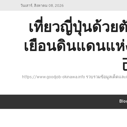
Skip
วันเสาร์, สิงหาคม 08, 2026
to
เที่ยวญี่ปุ่นด้
content
เยือนดินแดนแห่งอ
https://www.goodjob-okinawa.info รวบรวมข้อมูลเด็ดและเร
Blo