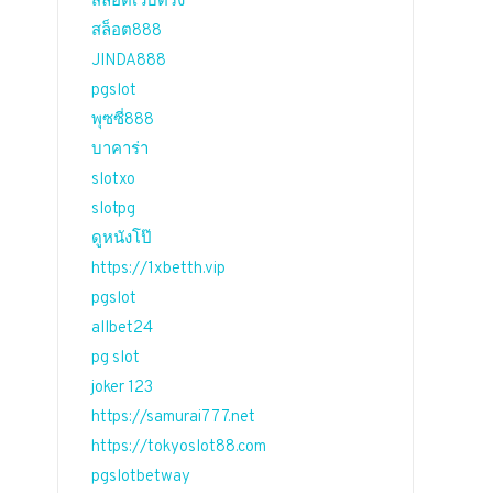
สล็อตเว็บตรง
สล็อต888
JINDA888
pgslot
พุซซี่888
บาคาร่า
slotxo
slotpg
ดูหนังโป๊
https://1xbetth.vip
pgslot
allbet24
pg slot
joker 123
https://samurai777.net
https://tokyoslot88.com
pgslotbetway