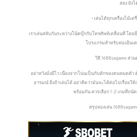
สอง ยังได
• เล่นได้ทุกเครื่องไม้เ
เราเล่นสลับกันระหว่างโน้ตบุ๊กกับโทรศัพท์เคลื่อนที่ โดย
โปรแกรมสำหรับท่องอินเตอร์เ
วิธี 1688sagame ส่วน
อย่าหวังมั่งมีไว เนื่องจากโน่นเป็นกับดักของคนหมดตัว
อารมณ์ ยิ่งถ้าเล่นได้ อย่าคิดว่ามันจะได้ต่อไปเรื่อย
พร้อมกัน ควรเลือก 1-2 เกมที่ถนั
สรุปลองเล่น 1688sagame 