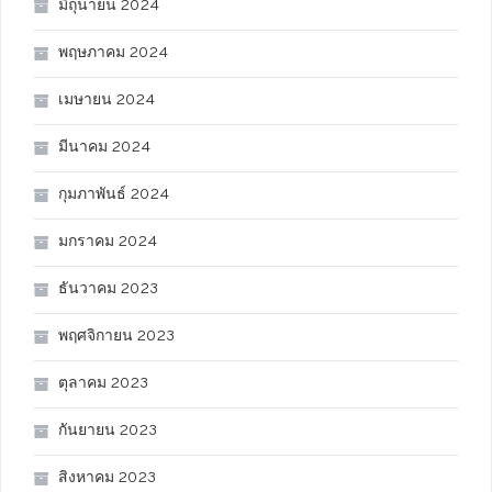
มิถุนายน 2024
พฤษภาคม 2024
เมษายน 2024
มีนาคม 2024
กุมภาพันธ์ 2024
มกราคม 2024
ธันวาคม 2023
พฤศจิกายน 2023
ตุลาคม 2023
กันยายน 2023
สิงหาคม 2023