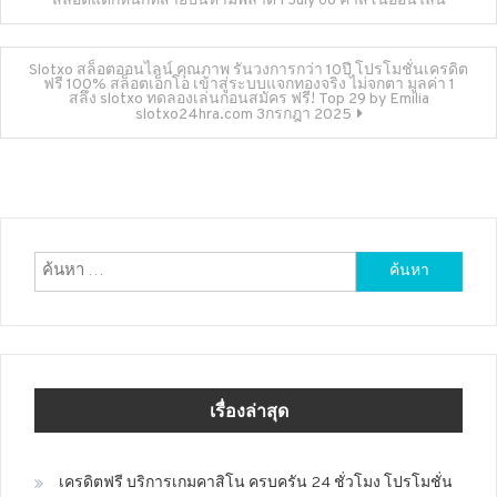
สล็อตแตกหนักที่สายปั่นห้ามพลาด 1 July 68 คาสิโนออนไลน์
เรื่อง
Slotxo สล็อตออนไลน์ คุณภาพ รันวงการกว่า 10ปี โปรโมชั่นเครดิต
ฟรี 100% สล็อตเอ็กโอ เข้าสู่ระบบแจกทองจริง ไม่จกตา มูลค่า 1
สลึง slotxo ทดลองเล่นก่อนสมัคร ฟรี! Top 29 by Emilia
slotxo24hra.com 3กรกฎา 2025
ค้นหา
สำหรับ:
เรื่องล่าสุด
เครดิตฟรี บริการเกมคาสิโน ครบครัน 24 ชั่วโมง โปรโมชั่น