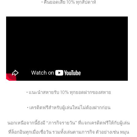
• คืนยอดเสีย 10% ทุกสัปดาห์
• แนะนำสหายรับ 10% ทุกยอดฝากของสหาย
• เครดิตฟรีสำหรับผู้เล่นใหม่ไม่ต้องฝากก่อน
นอกเหนือจากนี้ยังมี “ภารกิจรายวัน” ที่แจกเครดิตฟรีให้กับผู้เล่น
ที่ล็อกอินทุกเมื่อเชื่อวัน รวมทั้งเล่นตามภารกิจ ตัวอย่างเช่น หมุน