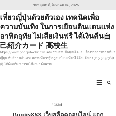
Skip
วันพฤหัสบดี, สิงหาคม 06, 2026
to
เที่ยวญี่ปุ่นด้วยตัวเอง เทคนิคเพื่อ
content
ความบันเทิง ในการเยือนดินแดนแห่ง
อาทิตอุทัย ไม่เสียเงินฟรี ได้เงินคืน自
己紹介カード 高校生
https://www.goodjob-okinawa.info รวบรวมข้อมูลเด็ดและเรื่องราวการท่องเที่ยว
ญี่ปุ่น ทิปส์การเดินทาง สถานที่ควรรู้ กฎระเบียบ เที่ยวได้ด้วยตัวเอง グッジョブ沖
縄 ได้เงินจริง หารายได้งามๆ เงินด่วน
PGSlot
Bonus888 เว็บสล็อตออนไลน์ แจก