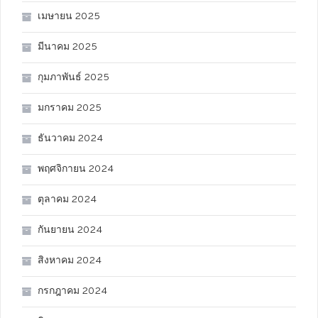
เมษายน 2025
มีนาคม 2025
กุมภาพันธ์ 2025
มกราคม 2025
ธันวาคม 2024
พฤศจิกายน 2024
ตุลาคม 2024
กันยายน 2024
สิงหาคม 2024
กรกฎาคม 2024