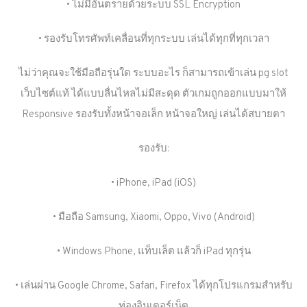
• ไม่มีอันตรายด้วยระบบ SSL Encryption
• รองรับโทรศัพท์เคลื่อนที่ทุกระบบ เล่นได้ทุกที่ทุกเวลา
ไม่ว่าคุณจะใช้มือถือรุ่นใด ระบบอะไร ก็สามารถเข้าเล่น pg slot
เว็บไซต์แท้ ได้แบบลื่นไหลไม่มีสะดุด ตัวเกมถูกออกแบบมาให้
Responsive รองรับทั้งหน้าจอเล็ก หน้าจอใหญ่ เล่นได้สบายตา
รองรับ:
• iPhone, iPad (iOS)
• มือถือ Samsung, Xiaomi, Oppo, Vivo (Android)
• Windows Phone, แท็บเล็ต แล้วก็ iPad ทุกรุ่น
• เล่นผ่าน Google Chrome, Safari, Firefox ได้ทุกโปรแกรมสำหรับ
ท่องอินเตอร์เน็ต