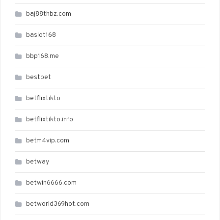
baj88thbz.com
baslot168
bbp168.me
bestbet
betflixtikto
betflixtikto.info
betm4vip.com
betway
betwin6666.com
betworld369hot.com