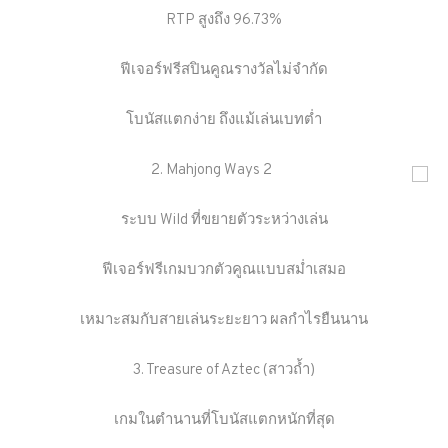
RTP สูงถึง 96.73%
ฟีเจอร์ฟรีสปินคูณรางวัลไม่จำกัด
โบนัสแตกง่าย ถึงแม้เล่นเบทต่ำ
2. Mahjong Ways 2
ระบบ Wild ที่ขยายตัวระหว่างเล่น
ฟีเจอร์ฟรีเกมบวกตัวคูณแบบสม่ำเสมอ
เหมาะสมกับสายเล่นระยะยาว ผลกำไรยืนนาน
3. Treasure of Aztec (สาวถ้ำ)
เกมในตำนานที่โบนัสแตกหนักที่สุด