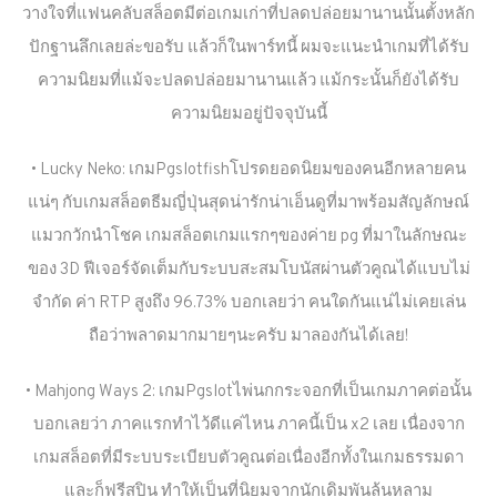
วางใจที่แฟนคลับสล็อตมีต่อเกมเก่าที่ปลดปล่อยมานานนั้นตั้งหลัก
ปักฐานลึกเลยล่ะขอรับ แล้วก็ในพาร์ทนี้ ผมจะแนะนำเกมที่ได้รับ
ความนิยมที่แม้จะปลดปล่อยมานานแล้ว แม้กระนั้นก็ยังได้รับ
ความนิยมอยู่ปัจจุบันนี้
• Lucky Neko: เกมPgslotfishโปรดยอดนิยมของคนอีกหลายคน
แน่ๆ กับเกมสล็อตธีมญี่ปุ่นสุดน่ารักน่าเอ็นดูที่มาพร้อมสัญลักษณ์
แมวกวักนำโชค เกมสล็อตเกมแรกๆของค่าย pg ที่มาในลักษณะ
ของ 3D ฟีเจอร์จัดเต็มกับระบบสะสมโบนัสผ่านตัวคูณได้แบบไม่
จำกัด ค่า RTP สูงถึง 96.73% บอกเลยว่า คนใดกันแน่ไม่เคยเล่น
ถือว่าพลาดมากมายๆนะครับ มาลองกันได้เลย!
• Mahjong Ways 2: เกมPgslotไพ่นกกระจอกที่เป็นเกมภาคต่อนั้น
บอกเลยว่า ภาคแรกทำไว้ดีแค่ไหน ภาคนี้เป็น x2 เลย เนื่องจาก
เกมสล็อตที่มีระบบระเบียบตัวคูณต่อเนื่องอีกทั้งในเกมธรรมดา
และก็ฟรีสปิน ทำให้เป็นที่นิยมจากนักเดิมพันล้นหลาม