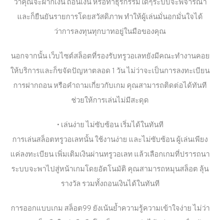
ว่าคุณจะฝากเงิน ถอนเงิน หรือทำธุรกรรมใดๆระบบจะพิจารณา
และก็ยืนยันรายการโดยสวัสดิภาพ ทำให้ผู้เล่นมั่นอกมั่นใจได้
ว่าการลงทุนทุกบาทอยู่ในมือของคุณ
นอกจากนั้น เว็บไซต์สล็อตที่รองรับทรูวอเลทยังมีคณะทำงานคอย
ให้บริการและก็ขจัดปัญหาตลอด 1 วัน ไม่ว่าจะเป็นการลงทะเบียน
การฝากถอน หรือคำถามเกี่ยวกับเกม คุณสามารถติดต่อได้ทันที
ช่วยให้การเล่นไม่มีสะดุด
• เล่นง่าย ไม่ซับซ้อน เริ่มได้ในทันที
การเล่นสล็อตทรูวอเลทนั้น ใช้งานง่าย และไม่ซับซ้อน ผู้เล่นเพียง
แค่ลงทะเบียน เพิ่มเติมเงินผ่านทรูวอเลท แล้วเลือกเกมที่ปรารถนา
ระบบจะพาไปสู่หน้าเกมโดยอัตโนมัติ คุณสามารถหมุนสล็อต ลุ้น
รางวัล รวมทั้งถอนเงินได้ในทันที
การออกแบบเกม สล็อต99 ยังเน้นย้ำความรู้ความเข้าใจง่าย ไม่ว่า