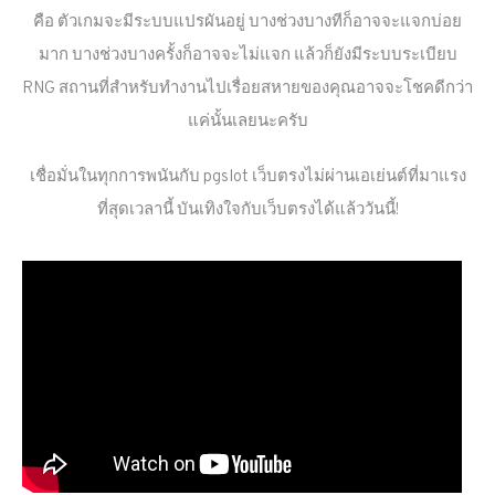
คือ ตัวเกมจะมีระบบแปรผันอยู่ บางช่วงบางทีก็อาจจะแจกบ่อย
มาก บางช่วงบางครั้งก็อาจจะไม่แจก แล้วก็ยังมีระบบระเบียบ
RNG สถานที่สำหรับทำงานไปเรื่อยสหายของคุณอาจจะโชคดีกว่า
แค่นั้นเลยนะครับ
เชื่อมั่นในทุกการพนันกับ pgslot เว็บตรงไม่ผ่านเอเย่นต์ที่มาแรง
ที่สุดเวลานี้ บันเทิงใจกับเว็บตรงได้แล้ววันนี้!