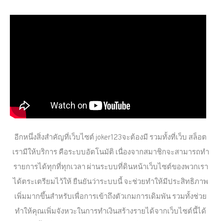
อีกหนึ่งสิ่งสำคัญที่เว็บไซต์ joker123จะต้องมี รวมทั้งที่เว็บ สล็อต
เรามีให้บริการ คือระบบอัตโนมัติ เนื่องจากสมาชิกจะสามารถทำ
รายการได้ทุกที่ทุกเวลา ผ่านระบบที่ดินหน้าเว็บไซต์ของพวกเรา
ได้ตระเตรียมไว้ให้ ยืนยันว่าระบบนี้ จะช่วยทำให้มีประสิทธิภาพ
เพิ่มมากขึ้นสำหรับเพื่อการเข้าถึงตัวเกมการเดิมพัน รวมทั้งช่วย
ทำให้คุณเพิ่มจังหวะในการทำเงินสร้างรายได้จากเว็บไซต์นี้ได้