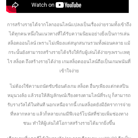
การสร้างรายได้จากโลกออนไลน์แปลงเป็นเรื่องง่ายรวมทั้งเข้าถึง
ได้ทุกคน หนึ่งในแนวทางที่ได้รับความนิยมอย่างยิ่งเป็นการเล่น
สล็อตออนไลน์ เพราะไม่เพียงแต่สนุกสนานรวมทั้งผ่อนคลาย แม้
กระนั้นยังสามารถสร้างรายได้จริงให้กับผู้เล่นได้ง่ายๆเพราะเหตุ
ไร สล็อต ถึงสร้างรายได้ง่าย เกมสล็อตออนไลน์ถือเป็นเกมพนันที่
เข้าใจง่าย
ไม่ต้องใช้ความถนัดซับซ้อนดังเกม สล็อต อื่นๆเพียงแต่กดสปิน
หมุนวงล้อ แล้วรอให้สัญลักษณ์เรียงตรงตามไลน์ที่ระบุ ก็สามารถ
รับรางวัลได้ในทันที นอกเหนือจากนี้ เกมสล็อตยังมีอัตราการจ่าย
ที่หลากหลาย แล้วก็หลายเกมมีฟีเจอร์โบนัสที่ช่วยเพิ่มช่องทาง
ชนะ ทำให้ผู้เล่นได้โอกาสสร้างรายได้มากยิ่งขึ้น