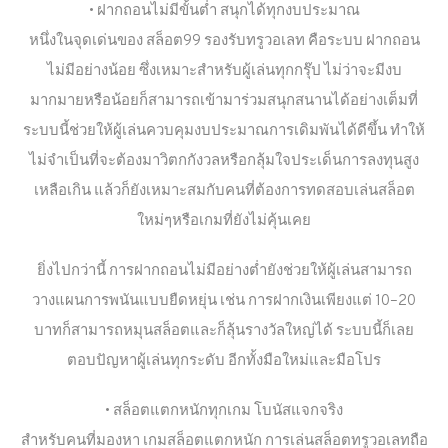
• ฝากถอนไม่มีขั้นต่ำ สนุกได้ทุกงบประมาณ
หนึ่งในจุดเด่นของ สล็อต99 รองรับทรูวอเลท คือระบบ ฝากถอน
ไม่มีอย่างน้อย ซึ่งเหมาะสำหรับผู้เล่นทุกกรุ๊ป ไม่ว่าจะมีงบ
มากมายหรือน้อยก็สามารถเข้ามาร่วมสนุกสนานได้อย่างเต็มที่
ระบบนี้ช่วยให้ผู้เล่นควบคุมงบประมาณการเดิมพันได้ดีขึ้น ทำให้
ไม่จำเป็นที่จะต้องมาวิตกกังวลหรือกลุ้มใจประเด็นการลงทุนสูง
เหลือเกิน แล้วก็ยังเหมาะสมกับคนที่ต้องการทดสอบเล่นสล็อต
ใหม่ๆหรือเกมที่ยังไม่คุ้นเคย
ยิ่งไปกว่านี้ การฝากถอนไม่มีอย่างต่ำยังช่วยให้ผู้เล่นสามารถ
วางแผนการพนันแบบยืดหยุ่น เช่น การฝากเงินเพียงแต่ 10–20
บาทก็สามารถหมุนสล็อตและก็ลุ้นรางวัลใหญ่ได้ ระบบนี้ก็เลย
ตอบปัญหาผู้เล่นทุกระดับ อีกทั้งมือใหม่และมือโปร
• สล็อตแตกหนักทุกเกม โบนัสแจกจริง
สำหรับคนที่มองหา เกมสล็อตแตกหนัก การเล่นสล็อตทรูวอเลทถือ