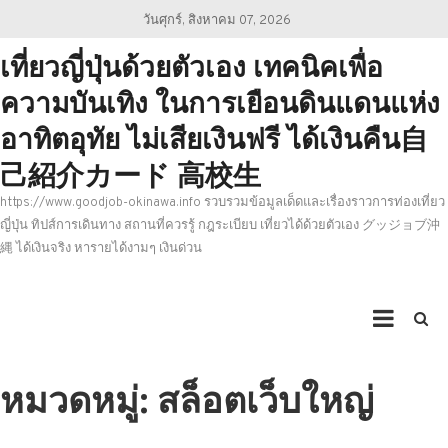
Skip
วันศุกร์, สิงหาคม 07, 2026
to
เที่ยวญี่ปุ่นด้วยตัวเอง เทคนิคเพื่อ
content
ความบันเทิง ในการเยือนดินแดนแห่ง
อาทิตอุทัย ไม่เสียเงินฟรี ได้เงินคืน自
己紹介カード 高校生
https://www.goodjob-okinawa.info รวบรวมข้อมูลเด็ดและเรื่องราวการท่องเที่ยว
ญี่ปุ่น ทิปส์การเดินทาง สถานที่ควรรู้ กฎระเบียบ เที่ยวได้ด้วยตัวเอง グッジョブ沖
縄 ได้เงินจริง หารายได้งามๆ เงินด่วน
หมวดหมู่:
สล็อตเว็บใหญ่