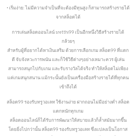
• เริ่มง่าย: ไม่มีความจำเป็นที่จะต้องมีทุนสูง ก็สามารถสร้างรายได้
จากสล็อตได้
การเล่นสล็อตออนไลน์ sretthi99 เป็นอีกหนึ่งวิธีสร้างรายได้
กล้วยๆ
สำหรับผู้ที่อยากได้หาเงินเสริม ด้วยการเลือกเกม สล็อต99 ที่แตก
ดี จับจังหวะการพนัน และก็ใช้วิธีต่างๆอย่างเหมาะควร ผู้เล่น
สามารถสนุกไปกับเกม และรับรางวัลได้จริง ทำให้สล็อตไม่เพียง
แค่เกมสนุกสนาน แม้กระนั้นยังเป็นเครื่องมือสร้างรายได้ที่ทุกคน
เข้าถึงได้
สล็อต99 รองรับทรูวอเลท ใช้งานง่าย ฝากถอนไม่มีอย่างต่ำ สล็อต
แตกหนักทุกเกม
สล็อตออนไลน์ก็ได้รับการพัฒนาให้สบายแล้วก็ล้ำสมัยมากขึ้น
โดยยิ่งไปกว่านั้น สล็อต99 รองรับทรูวอเลท ซึ่งแปลงเป็นโอกาส