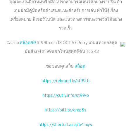
คุณจะเป็นมือใหม่หรือมือโปรก็สามารถเล่นได้อย่างราบรื่น ตัว
เกมมักมีคู่มือหรือคำเสนอแนะสำหรับการเล่น ทำให้รู้เรื่อง
เครื่องหมาย ฟีเจอร์โบนัส และแนวทางการชนะรางวัลได้อย่าง
รวดเร็ว
Casino
สล็อต99
St99b.com 13 OCT 67 Perry เกมแทงบอลสุด
มันส์ sretthi99แจกโบนัสทุกซีซั่น Top 43
ขอขอบคุณเว็บ
สล็อต
https://rebrand.ly/st99-b
https://cutly.info/st99-b
https://bitt.to/qrdp8s
https://shorturl.asia/b4mqw