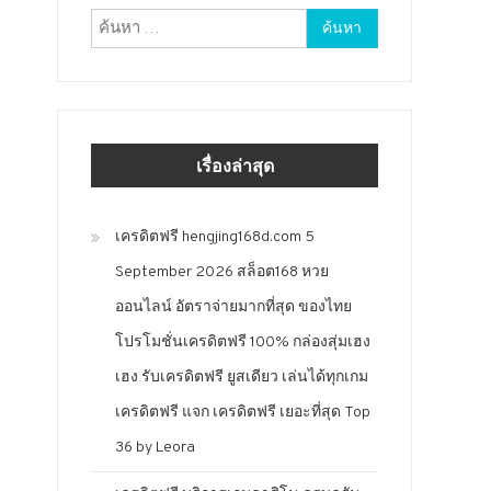
ค้นหา
สำหรับ:
เรื่องล่าสุด
เครดิตฟรี hengjing168d.com 5
September 2026 สล็อต168 หวย
ออนไลน์ อัตราจ่ายมากที่สุด ของไทย
โปรโมชั่นเครดิตฟรี 100% กล่องสุ่มเฮง
เฮง รับเครดิตฟรี ยูสเดียว เล่นได้ทุกเกม
เครดิตฟรี แจก เครดิตฟรี เยอะที่สุด Top
36 by Leora