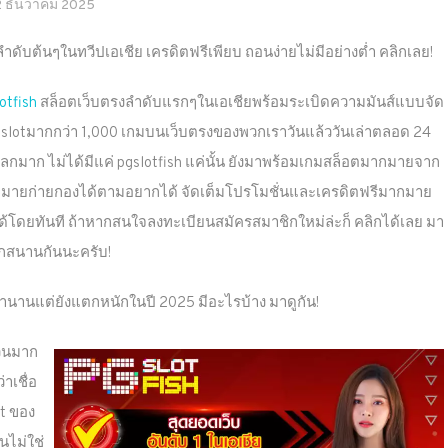
2 ธันวาคม 2025
ำดับต้นๆในทวีปเอเชีย เครดิตฟรีเพียบ ถอนง่ายไม่มีอย่างต่ำ คลิกเลย!
otfish
สล็อตเว็บตรงลำดับแรกๆในเอเชียพร้อมระเบิดความมันส์แบบจัด
gslotมากกว่า 1,000 เกมบนเว็บตรงของพวกเราวันแล้ววันเล่าตลอด 24
บโลกมาก ไม่ได้มีแค่ pgslotfish แค่นั้น ยังมาพร้อมเกมสล็อตมากมายจาก
มากมายก่ายกองได้ตามอยากได้ จัดเต็มโปรโมชั่นและเครดิตฟรีมากมาย
ด้โดยทันที ถ้าหากสนใจลงทะเบียนสมัครสมาชิกใหม่ล่ะก็ คลิกได้เลย มา
กสนานกันนะครับ!
มานานแต่ยังแตกหนักในปี 2025 มีอะไรบ้าง มาดูกัน!
นวนมาก
่าเชื่อ
t ของ
นไม่ใช่