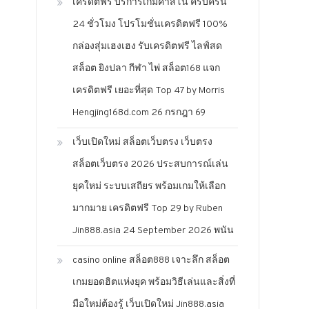
เครดิตฟรี บริการเกมคาสิโน ครบครัน
24 ชั่วโมง โปรโมชั่นเครดิตฟรี 100%
กล่องสุ่มเฮงเฮง รับเครดิตฟรี ไลฟ์สด
สล็อต ยิงปลา กีฬา ไพ่ สล็อต168 แจก
เครดิตฟรี เยอะที่สุด Top 47 by Morris
Hengjing168d.com 26 กรกฎา 69
เว็บเปิดใหม่ สล็อตเว็บตรง เว็บตรง
สล็อตเว็บตรง 2026 ประสบการณ์เล่น
ยุคใหม่ ระบบเสถียร พร้อมเกมให้เลือก
มากมาย เครดิตฟรี Top 29 by Ruben
Jin888.asia 24 September 2026 พนัน
casino online สล็อต888 เจาะลึก สล็อต
เกมยอดฮิตแห่งยุค พร้อมวิธีเล่นและสิ่งที่
มือใหม่ต้องรู้ เว็บเปิดใหม่ Jin888.asia