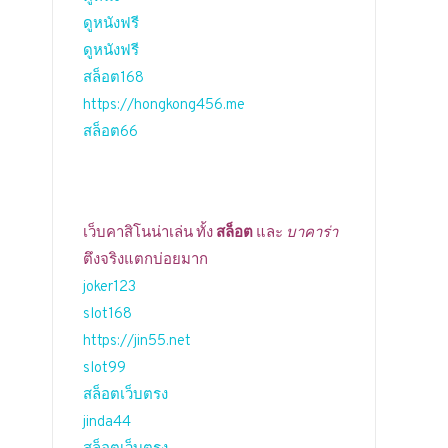
ดูหนังฟรี
ดูหนังฟรี
สล็อต168
https://hongkong456.me
สล็อต66
เว็บคาสิโนน่าเล่น ทั้ง
สล็อต
และ
บาคาร่า
ตึงจริงแตกบ่อยมาก
joker123
slot168
https://jin55.net
slot99
สล็อตเว็บตรง
jinda44