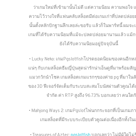
ว่าเกมใหม่ที่เข้ามานั้นไม่ดี แต่ความนิยม ความพอใจ แ
ความไว้วางใจที่แฟนคลับสล็อตมีต่อเกมเก่าที่ปลดปล่อ
นั้นตั้งหลักปักฐานลึกเลยล่ะขอรับ แล้วก็ในพาร์ทนี้ ผม
เกมที่ได้รับความนิยมที่แม้จะปลดปล่อยมานานแล้ว แม้กร
ยังได้รับความนิยมอยู่ปัจจุบันนี้
• Lucky Neko: เกมPgslotfishโปรดยอดนิยมของคนอีก
แน่ๆ กับเกมสล็อตธีมญี่ปุ่นสุดน่ารักน่าเอ็นดูที่มาพร้อมสั
แมวกวักนำโชค เกมสล็อตเกมแรกๆของค่าย pg ที่มาใน
ของ 3D ฟีเจอร์จัดเต็มกับระบบสะสมโบนัสผ่านตัวคูณได
จำกัด ค่า RTP สูงถึง 96.73% บอกเลยว่า คนใด
• Mahjong Ways 2: เกมPgslotไพ่นกกระจอกที่เป็นเกมภาค
เกมสล็อตที่มีระบบระเบียบตัวคูณต่อเนื่องอีกทั้ง
• Treasures of Aztec:
pgslotfish
บอกเลยว่า ไม่มีผู้ใดไม