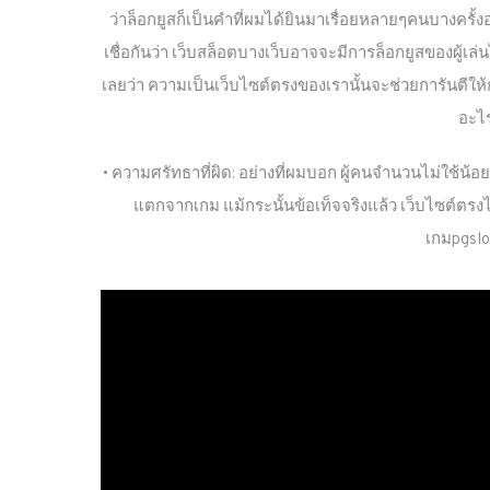
ว่าล็อกยูสก็เป็นคำที่ผมได้ยินมาเรื่อยหลายๆคนบางครั้
เชื่อกันว่า เว็บสล็อตบางเว็บอาจจะมีการล็อกยูสของผู้เล
เลยว่า ความเป็นเว็บไซต์ตรงของเรานั้นจะช่วยการันตีให้ก
อะไร
• ความศรัทธาที่ผิด: อย่างที่ผมบอก ผู้คนจำนวนไม่ใช้น้อย
แตกจากเกม แม้กระนั้นข้อเท็จจริงแล้ว เว็บไซต์ตรง
เกมpgslo