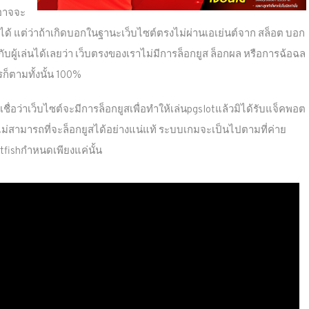
งอาจจะ
่นได้ แต่ว่าถ้าเกิดบอกในฐานะเว็บไซต์ตรงไม่ผ่านเอเย่นต์จาก สล็อต บอก
ับผู้เล่นได้เลยว่า เว็บตรงของเราไม่มีการล็อกยูส ล็อกผล หรือการฉ้อฉล
ก็ตามทั้งนั้น 100%
เชื่อว่าเว็บไซต์จะมีการล็อกยูสเพื่อทำให้เล่นpgslotแล้วมิได้รับแจ็คพอต
ไม่สามารถที่จะล็อกยูสได้อย่างแน่แท้ ระบบเกมจะเป็นไปตามที่ค่าย
tfishกำหนดเพียงแค่นั้น