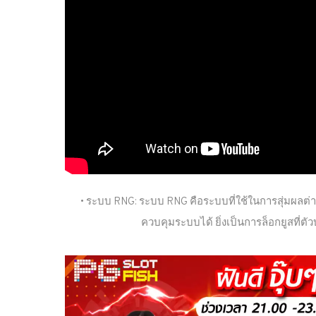
• ระบบ RNG: ระบบ RNG คือระบบที่ใช้ในการสุ่มผลต่าง
ควบคุมระบบได้ ยิ่งเป็นการล็อกยูสที่ต