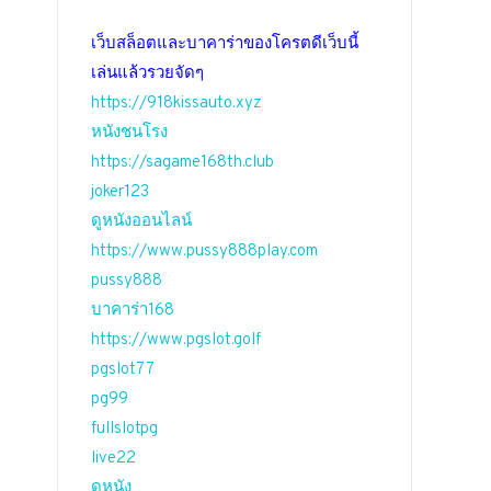
เว็บสล็อตและบาคาร่าของโครตดีเว็บนี้
เล่นแล้วรวยจัดๆ
https://918kissauto.xyz
หนังชนโรง
https://sagame168th.club
joker123
ดูหนังออนไลน์
https://www.pussy888play.com
pussy888
บาคาร่า168
https://www.pgslot.golf
pgslot77
pg99
fullslotpg
live22
ดูหนัง