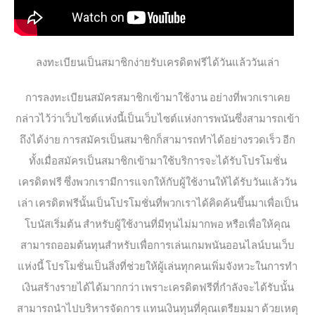
ลงทะเบียนเป็นสมาชิกง่ายรับเครดิตฟรีได้วันแล้ววันเล่า
การลงทะเบียนสมัครสมาชิกเข้ามาใช้งาน อย่างที่พวกเราเคย
กล่าวไว้ว่าเว็บไซต์แห่งนี้เป็นเว็บไซต์แห่งการพนันซึ่งสามารถเข้า
ถึงได้ง่าย การสมัครเป็นสมาชิกก็สามารถทำได้อย่างรวดเร็ว อีก
ทั้งเมื่อสมัครเป็นสมาชิกเข้ามาใช้บริการจะได้รับโปรโมชั่น
เครดิตฟรี ซึ่งพวกเรามีการแจกให้กับผู้ใช้งานให้ได้รับวันแล้ววัน
เล่า เครดิตฟรีนั้นเป็นโปรโมชั่นที่พวกเราได้คิดค้นขึ้นมาเพื่อเป็น
โบนัสเริ่มต้น สำหรับผู้ใช้งานที่มีทุนไม่มากพอ หรือเพื่อให้คุณ
สามารถออมต้นทุนสำหรับเพื่อการเล่นเกมพนันออนไลน์บนเว็บ
แห่งนี้ โปรโมชั่นเป็นสิ่งที่ช่วยให้ผู้เล่นทุกคนเพิ่มจังหวะในการทำ
เงินสร้างรายได้ได้มากกว่า เพราะเครดิตฟรีที่กำลังจะได้รับนั้น
สามารถนำไปบริหารจัดการ แทนเงินทุนที่คุณเตรียมมา ด้วยเหตุ