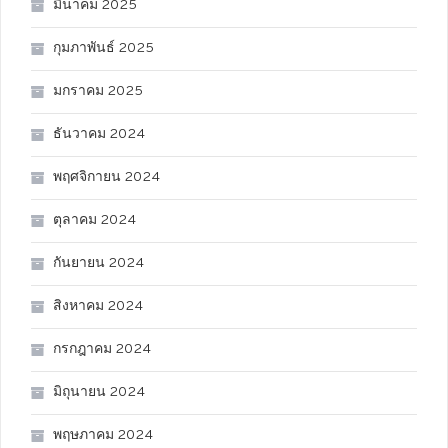
มีนาคม 2025
กุมภาพันธ์ 2025
มกราคม 2025
ธันวาคม 2024
พฤศจิกายน 2024
ตุลาคม 2024
กันยายน 2024
สิงหาคม 2024
กรกฎาคม 2024
มิถุนายน 2024
พฤษภาคม 2024