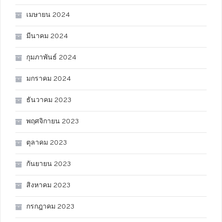
เมษายน 2024
มีนาคม 2024
กุมภาพันธ์ 2024
มกราคม 2024
ธันวาคม 2023
พฤศจิกายน 2023
ตุลาคม 2023
กันยายน 2023
สิงหาคม 2023
กรกฎาคม 2023