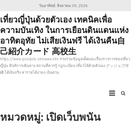
Skip
วันอาทิตย์, สิงหาคม 09, 2026
to
เที่ยวญี่ปุ่นด้วยตัวเอง เทคนิคเพื่อ
content
ความบันเทิง ในการเยือนดินแดนแห่ง
อาทิตอุทัย ไม่เสียเงินฟรี ได้เงินคืน自
己紹介カード 高校生
https://www.goodjob-okinawa.info รวบรวมข้อมูลเด็ดและเรื่องราวการท่องเที่ยว
ญี่ปุ่น ทิปส์การเดินทาง สถานที่ควรรู้ กฎระเบียบ เที่ยวได้ด้วยตัวเอง グッジョブ沖
縄 ได้เงินจริง หารายได้งามๆ เงินด่วน
หมวดหมู่:
เปิดเว็บพนัน