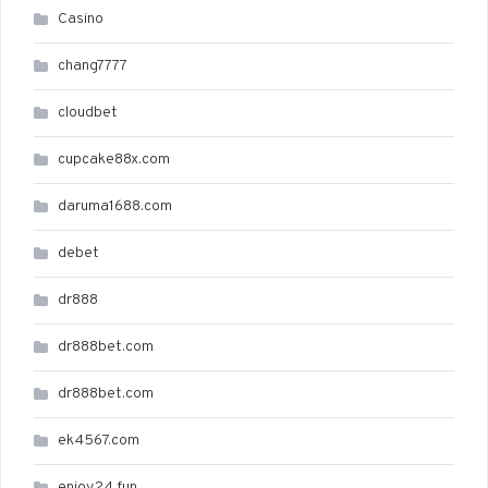
Casino
chang7777
cloudbet
cupcake88x.com
daruma1688.com
debet
dr888
dr888bet.com
dr888bet.com
ek4567.com
enjoy24.fun