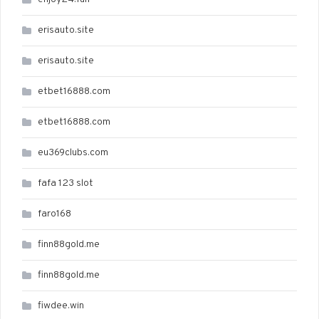
erisauto.site
erisauto.site
etbet16888.com
etbet16888.com
eu369clubs.com
fafa 123 slot
faro168
finn88gold.me
finn88gold.me
fiwdee.win