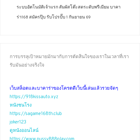
ระบบอัตโนมัติเจ้าแรก สัมผัสโต๊ะสดระดับพรีเมียม บาคา
ร่า168 สมัครปุ๊บ รับโปรปั๊บ 1 กันยายน 69
การบรรลุเป้าหมายมักมากับการตัดสินใจของเราในเวลาที่เรา
รับมันอย่างจริงใจ
เว็บสล็อตและบาคาร่าของโครตดีเว็บนี้เล่นแล้วรวยจัดๆ
https://918kissauto.xyz
หนังชนโรง
https://sagame168th.club
joker123
ดูหนังออนไลน์
https://www.pussy888play.com