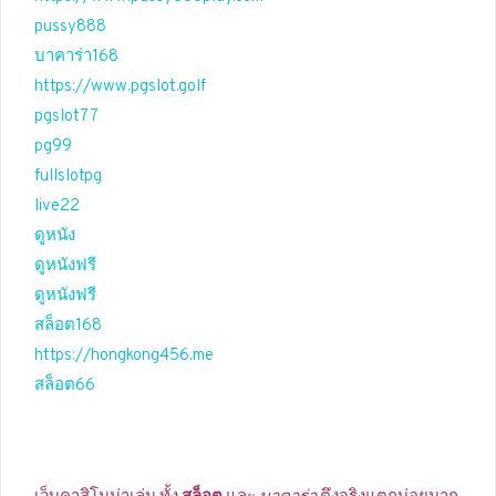
pussy888
บาคาร่า168
https://www.pgslot.golf
pgslot77
pg99
fullslotpg
live22
ดูหนัง
ดูหนังฟรี
ดูหนังฟรี
สล็อต168
https://hongkong456.me
สล็อต66