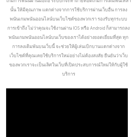
เกมการพนันผ่านมือถือ ระบบก็จะทำถ่ายทอดเกมการเดิมพันเหล่า
นั้น ให้มีคุณภาพ แตกต่างจากการใช้บริการผ่านเว็บอื่น การลง
พนันเกมพนันออนไลน์บนเว็บไซต์ของพวกเรา รองรับทุกระบบ
การเข้าถึง ไม่ว่าคุณจะใช้งานผ่าน IOS หรือ Android ก็สามารถลง
พนันเกมพนันออนไลน์บนเว็บของเราได้อย่างยอดเยี่ยมที่สุด ทุก
การลงเดิมพันบนเว็บนี้ จะช่วยให้ผู้เล่นเบิกบานแตกต่างจาก
เว็บไซต์ที่คุณเคยใช้บริการใหม่อย่างไม่ต้องสงสัย ยืนยันว่าเว็บ
ของพวกเราจะเป็นเลิศในเว็บที่เปิดประสบการณ์ใหม่ให้กับผู้ใช้
บริการ