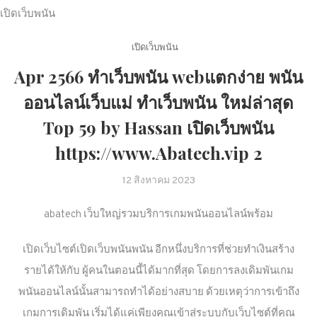
เปิดเว็บพนัน
เปิดเว็บพนัน
Apr 2566 ทำเว็บพนัน webแตกง่าย พนัน
ออนไลน์เว็บแม่ ทำเว็บพนัน ใหม่ล่าสุด
Top 59 by Hassan เปิดเว็บพนัน
https://www.Abatech.vip 2
12 สิงหาคม 2023
abatech เว็บใหญ่รวมบริการเกมพนันออนไลน์พร้อม
เปิดเว็บไซต์เปิดเว็บพนันพนัน อีกหนึ่งบริการที่ช่วยทำเงินสร้าง
รายได้ให้กับ ผู้คนในตอนนี้ได้มากที่สุด โดยการลงเดิมพันเกม
พนันออนไลน์นั้นสามารถทำได้อย่างสบาย ด้วยเหตุว่าการเข้าถึง
เกมการเดิมพัน เริ่มได้แค่เพียงคุณเข้าสู่ระบบกับเว็บไซต์ที่คุณ