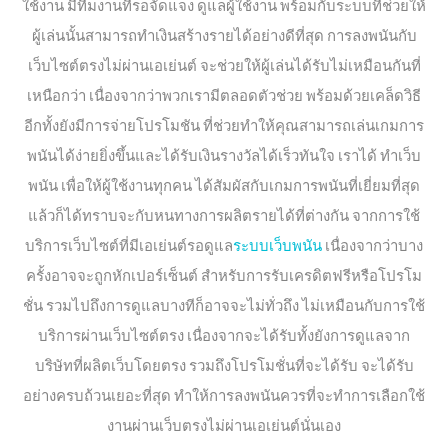
ใช้งาน มีทีมงานที่รอจัดแจง ดูแลผู้ใช้งาน พร้อมกับระบบที่ช่วยให้
ผู้เล่นนั้นสามารถทำเงินสร้างรายได้อย่างดีที่สุด การลงพนันกับ
เว็บไซต์ตรงไม่ผ่านเอเย่นต์ จะช่วยให้ผู้เล่นได้รับไม่เหมือนกันที่
เหนือกว่า เนื่องจากว่าพวกเรามีตลอดตัวช่วย พร้อมด้วยเคล็ดวิธี
อีกทั้งยังมีการจ่ายโปรโมชัน ที่ช่วยทำให้คุณสามารถเล่นเกมการ
พนันได้ง่ายยิ่งขึ้นและได้รับเงินรางวัลได้เร็วทันใจ เราได้ ทำเว็บ
พนัน เพื่อให้ผู้ใช้งานทุกคน ได้สัมผัสกับเกมการพนันที่เยี่ยมที่สุด
แล้วก็ได้ทราบจะกับหนทางการผลิตรายได้ที่ต่างกัน จากการใช้
บริการเว็บไซต์ที่มีเอเย่นต์รอดูแล
ระบบเว็บพนัน
เนื่องจากว่าบาง
ครั้งอาจจะถูกหักเปอร์เซ็นต์ สำหรับการรับเครดิตฟรีหรือโปรโม
ชั่น รวมไปถึงการดูแลบางทีก็อาจจะไม่ทั่วถึง ไม่เหมือนกับการใช้
บริการผ่านเว็บไซต์ตรง เนื่องจากจะได้รับทั้งยังการดูแลจาก
บริษัทที่ผลิตเว็บโดยตรง รวมถึงโปรโมชั่นที่จะได้รับ จะได้รับ
อย่างครบถ้วนเยอะที่สุด ทำให้การลงพนันควรที่จะทำการเลือกใช้
งานผ่านเว็บตรงไม่ผ่านเอเย่นต์นั่นเอง