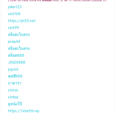
เว็บคาสิโนน่าเล่น ทั้ง
สล็อต
และ
บาคาร่า
ตึงจริงแตกบ่อยมาก
joker123
slot168
https://jin55.net
slot99
สล็อตเว็บตรง
jinda44
สล็อตเว็บตรง
สล็อต888
JINDA888
pgslot
พุซซี่888
บาคาร่า
slotxo
slotpg
ดูหนังโป๊
https://1xbetth.vip