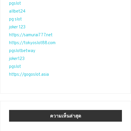
pgslot
allbet24
pg slot
joker 123
https://samurai777.net
https://tokyoslot88.com
pgslotbetway
joker123
pgslot
https://gogoslot.asia
ความเห็นล่าสุด