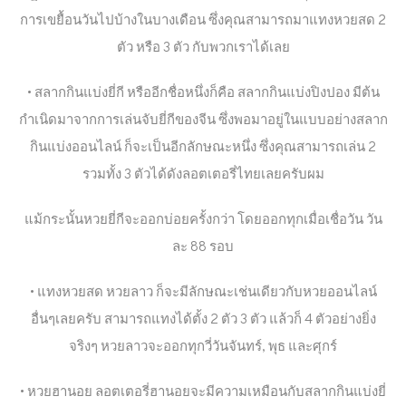
การเขยื้อนวันไปบ้างในบางเดือน ซึ่งคุณสามารถมาแทงหวยสด 2
ตัว หรือ 3 ตัว กับพวกเราได้เลย
• สลากกินแบ่งยี่กี หรืออีกชื่อหนึ่งก็คือ สลากกินแบ่งปิงปอง มีต้น
กำเนิดมาจากการเล่นจับยี่กีของจีน ซึ่งพอมาอยู่ในแบบอย่างสลาก
กินแบ่งออนไลน์ ก็จะเป็นอีกลักษณะหนึ่ง ซึ่งคุณสามารถเล่น 2
รวมทั้ง 3 ตัวได้ดังลอตเตอรี่ไทยเลยครับผม
แม้กระนั้นหวยยี่กีจะออกบ่อยครั้งกว่า โดยออกทุกเมื่อเชื่อวัน วัน
ละ 88 รอบ
• แทงหวยสด หวยลาว ก็จะมีลักษณะเช่นเดียวกับหวยออนไลน์
อื่นๆเลยครับ สามารถแทงได้ตั้ง 2 ตัว 3 ตัว แล้วก็ 4 ตัวอย่างยิ่ง
จริงๆ หวยลาวจะออกทุกวี่วันจันทร์, พุธ และศุกร์
• หวยฮานอย ลอตเตอรี่ฮานอยจะมีความเหมือนกับสลากกินแบ่งยี่