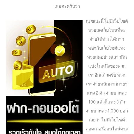
เลยคะครับว่า
ณ ขณะนี้ ไม่มีเว็บไซต์
หวยสดเว็บไหนที่จะ
จ่ายให้ท่านได้มาก
พอๆกับเว็บไซต์แทง
หวยสดอย่างสลากกิน
แบ่งโนหนึ่งของพวก
เราอีกแล้วครับ พวก
เราจ่ายหนักมากมายๆ
แทง 2 ตัว จ่ายบาทละ
100 แล้วก็แทง 3 ตัว
จ่ายบาทละ 1,000 บอก
เลยว่า ไม่มีเว็บไซต์
ลอตเตอรี่ออนไลน์ตรง