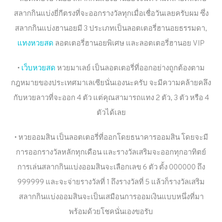
สลากกินแบ่งยี่กีตรงที่จะออกรางวัลทุกเมื่อเชื่อวันเลยครับผม ซึ่ง
สลากกินแบ่งฮานอยมี 3 ประเภทเป็นลอตเตอรี่ฮานอยธรรมดา,
แทงหวยสด
ลอตเตอรี่ฮานอยพิเศษ และลอตเตอรี่ฮานอย VIP
•
เว็บหวยสด
หวยมาเลย์ เป็นลอตเตอรี่ที่ออกอย่างถูกต้องตาม
กฎหมายของประเทศมาเลเซียนั่นเองนะครับ จะมีความคล้ายคลึง
กับหวยลาวที่จะออก 4 ตัว แต่คุณสามารถแทง 2 ตัว, 3 ตัว หรือ 4
ตัวได้เลย
• หวยออมสิน เป็นลอตเตอรี่ที่ออกโดยธนาคารออมสิน โดยจะมี
การออกรางวัลหลักทุกเดือน และรางวัลเสริมจะออกทุกอาทิตย์
การเล่นสลากกินแบ่งออมสินจะเลือกเลข 6 ตัว ตั้ง 000000 ถึง
999999 และจะจ่ายรางวัลที่ 1 ถึงรางวัลที่ 5 แล้วก็รางวัลเสริม
สลากกินแบ่งออมสินจะเป็นเสมือนการออมเงินแบบหนึ่งที่มา
พร้อมด้วยโชคนั่นเองขอรับ