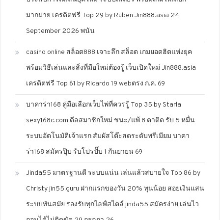
มากมาย เครดิตฟรี Top 29 by Ruben Jin888.asia 24
September 2026 พนัน
casino online สล็อต888 เจาะลึก สล็อต เกมยอดฮิตแห่งยุค
พร้อมวิธีเล่นและสิ่งที่มือใหม่ต้องรู้ เว็บเปิดใหม่ Jin888.asia
เครดิตฟรี Top 61 by Ricardo 19 webตรง ก.ค. 69
บาคาร่า168 คู่มือเลือกเว็บไพ่ที่ควรรู้ Top 35 by Starla
sexy168c.com ดีลสมาชิกใหม่ ชนะ/แพ้ 8 ตาติด รับ 5 หมื่น
ระบบอัตโนมัติเจ้าแรก สัมผัสโต๊ะสดระดับพรีเมียม บาคา
ร่า168 สมัครปุ๊บ รับโปรปั๊บ 1 กันยายน 69
Jinda55 มาตรฐานดี ระบบแน่น เล่นแล้วสบายใจ Top 86 by
Christy jin55.guru ฝากแรกของวัน 20% ทุนน้อย สอยเงินแสน
ระบบทันสมัย รองรับทุกไลฟ์สไตล์ jinda55 สมัครง่าย เล่นไว