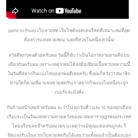
game.no1huay เว็บหวยสด เว็บไซต์ลอตเตอรี่สดที่เหมาะสมที่สุด
ต้องการแทงหวยสดมาเลยที่หวยโนหนึ่งเท่านั้น!
สวัสดีทุกๆคนด้วยครับผม วันนี้ก็นับว่าเป็นโอกาสงามยามดีแบบ
เดียวกันครับผม เพราะเหตุว่าผมได้ลงมือเขียนเนื้อหาบทความนี้
ในวันที่สลากกินแบ่งไทยออกพอดีเลยครับ ซึ่งผมก็หวังว่า สมาชิก
ท่านใดก็ตามที่มาแทงหวยสดกับเราสลากกินแบ่งโนหนึ่งจะถูก
เบอร์และมั่งคั่ง
กันถ้วนหน้าเลยจ้าครับผม จะว่าไป ทุกวันที่ 1 และ 16 ของทุกเดือน
เกือบจะเป็นวันแห่งความคาดหวังของมวลมหาราษฎรคนประเทศ
ไทยจริงๆเลยจ๊าครับผม เพราะเหตุว่าแม้คุณแทงเลขถูกล่ะ ก็
จัดแจงรับเงินจากเว็บหวยสดกันได้เลย รวมทั้งผมจำเป็นต้องบอก