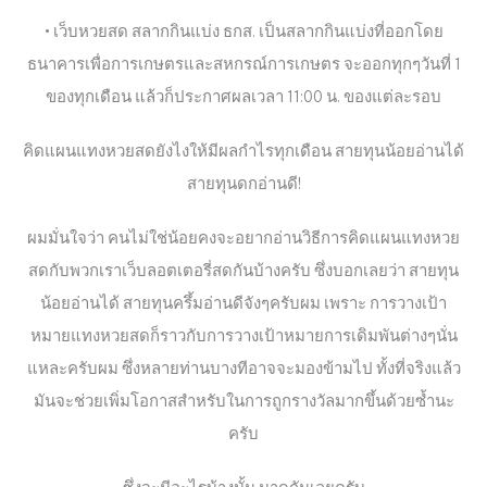
• เว็บหวยสด สลากกินแบ่ง ธกส. เป็นสลากกินแบ่งที่ออกโดย
ธนาคารเพื่อการเกษตรและสหกรณ์การเกษตร จะออกทุกๆวันที่ 1
ของทุกเดือน แล้วก็ประกาศผลเวลา 11:00 น. ของแต่ละรอบ
คิดแผนแทงหวยสดยังไงให้มีผลกำไรทุกเดือน สายทุนน้อยอ่านได้
สายทุนดกอ่านดี!
ผมมั่นใจว่า คนไม่ใช่น้อยคงจะอยากอ่านวิธีการคิดแผนแทงหวย
สดกับพวกเราเว็บลอตเตอรี่สดกันบ้างครับ ซึ่งบอกเลยว่า สายทุน
น้อยอ่านได้ สายทุนครึ้มอ่านดีจังๆครับผม เพราะ การวางเป้า
หมายแทงหวยสดก็ราวกับการวางเป้าหมายการเดิมพันต่างๆนั่น
แหละครับผม ซึ่งหลายท่านบางทีอาจจะมองข้ามไป ทั้งที่จริงแล้ว
มันจะช่วยเพิ่มโอกาสสำหรับในการถูกรางวัลมากขึ้นด้วยซ้ำนะ
ครับ