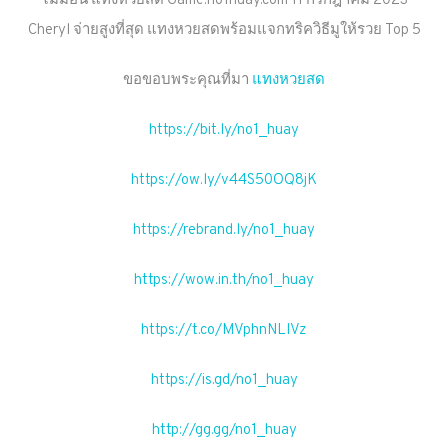
ไม่มีอั้น แทงหวยสด Game.no1huay.com 11 กรกฎาคม 2023
Cheryl จ่ายสูงที่สุด แทงหวยสดพร้อมแจกทริควิธีมูให้รวย Top 5
ขอขอบพระคุณที่มา
แทงหวยสด
https://bit.ly/no1_huay
https://ow.ly/v44S50OQ8jK
https://rebrand.ly/no1_huay
https://wow.in.th/no1_huay
https://t.co/MVphnNLlVz
https://is.gd/no1_huay
http://gg.gg/no1_huay