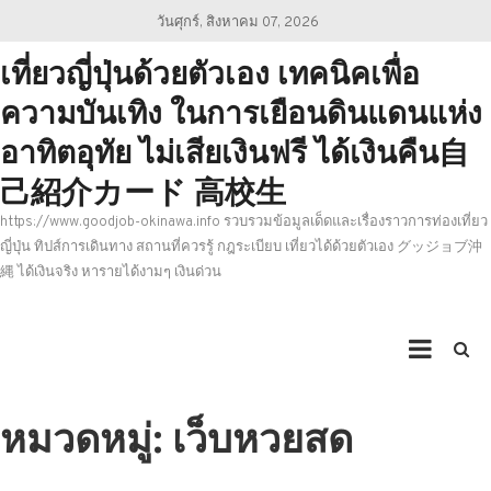
Skip
วันศุกร์, สิงหาคม 07, 2026
to
เที่ยวญี่ปุ่นด้วยตัวเอง เทคนิคเพื่อ
content
ความบันเทิง ในการเยือนดินแดนแห่ง
อาทิตอุทัย ไม่เสียเงินฟรี ได้เงินคืน自
己紹介カード 高校生
https://www.goodjob-okinawa.info รวบรวมข้อมูลเด็ดและเรื่องราวการท่องเที่ยว
ญี่ปุ่น ทิปส์การเดินทาง สถานที่ควรรู้ กฎระเบียบ เที่ยวได้ด้วยตัวเอง グッジョブ沖
縄 ได้เงินจริง หารายได้งามๆ เงินด่วน
หมวดหมู่:
เว็บหวยสด