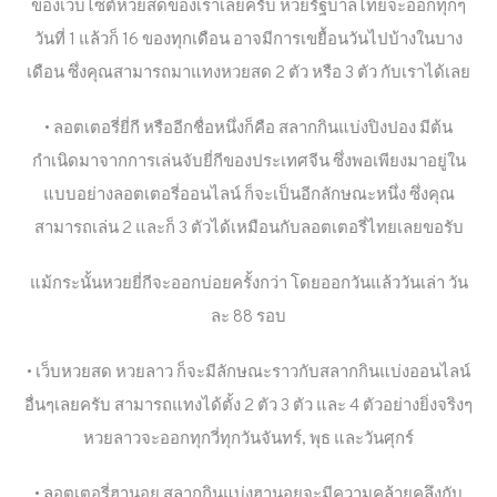
ของเว็บไซต์หวยสดของเราเลยครับ หวยรัฐบาลไทยจะออกทุกๆ
วันที่ 1 แล้วก็ 16 ของทุกเดือน อาจมีการเขยื้อนวันไปบ้างในบาง
เดือน ซึ่งคุณสามารถมาแทงหวยสด 2 ตัว หรือ 3 ตัว กับเราได้เลย
• ลอตเตอรี่ยี่กี หรืออีกชื่อหนึ่งก็คือ สลากกินแบ่งปิงปอง มีต้น
กำเนิดมาจากการเล่นจับยี่กีของประเทศจีน ซึ่งพอเพียงมาอยู่ใน
แบบอย่างลอตเตอรี่ออนไลน์ ก็จะเป็นอีกลักษณะหนึ่ง ซึ่งคุณ
สามารถเล่น 2 และก็ 3 ตัวได้เหมือนกับลอตเตอรี่ไทยเลยขอรับ
แม้กระนั้นหวยยี่กีจะออกบ่อยครั้งกว่า โดยออกวันแล้ววันเล่า วัน
ละ 88 รอบ
• เว็บหวยสด หวยลาว ก็จะมีลักษณะราวกับสลากกินแบ่งออนไลน์
อื่นๆเลยครับ สามารถแทงได้ตั้ง 2 ตัว 3 ตัว และ 4 ตัวอย่างยิ่งจริงๆ
หวยลาวจะออกทุกวี่ทุกวันจันทร์, พุธ และวันศุกร์
• ลอตเตอรี่ฮานอย สลากกินแบ่งฮานอยจะมีความคล้ายคลึงกับ