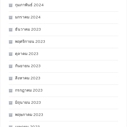
กุมภาพันธ์ 2024
มกราคม 2024
ธันวาคม 2023
พฤศจิกายน 2023
ตุลาคม 2023
กันยายน 2023
สิงหาคม 2023
กรกฎาคม 2023
มิถุนายน 2023
พฤษภาคม 2023