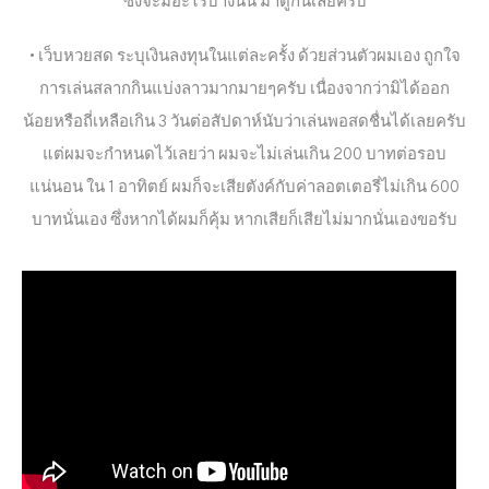
ซึ่งจะมีอะไรบ้างนั้น มาดูกันเลยครับ
• เว็บหวยสด ระบุเงินลงทุนในแต่ละครั้ง ด้วยส่วนตัวผมเอง ถูกใจ
การเล่นสลากกินแบ่งลาวมากมายๆครับ เนื่องจากว่ามิได้ออก
น้อยหรือถี่เหลือเกิน 3 วันต่อสัปดาห์นับว่าเล่นพอสดชื่นได้เลยครับ
แต่ผมจะกำหนดไว้เลยว่า ผมจะไม่เล่นเกิน 200 บาทต่อรอบ
แน่นอน ใน 1 อาทิตย์ ผมก็จะเสียตังค์กับค่าลอตเตอรี่ไม่เกิน 600
บาทนั่นเอง ซึ่งหากได้ผมก็คุ้ม หากเสียก็เสียไม่มากนั่นเองขอรับ