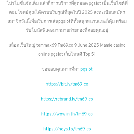
โปรโมชั่นจัดเต็ม แล้วก็การบริการที่สุดยอด pgslot เป็นเว็บไซต์ที่
ตอบโจทย์คุณได้ครบบริบรูณ์ที่สุดในปี 2025 ลงทะเบียนสมัคร
สมาชิกวันนี้เพื่อเริ่มการเล่นpgslotที่ทั้งสนุกสนานและก็คุ้ม พร้อม
รับโบนัสพิเศษมากมายก่ายกองที่คอยคุณอยู่
สล็อตเว็บใหญ่ temmax69 Tm69.co 9 June 2025 Mamie casino
online pgslot เว็บไหนดี Top 51
ขอขอบคุณมากที่มา
pgslot
https://bit.ly/tm69-co
https://rebrand.ly/tm69-co
https://wow.in.th/tm69-co
https://heys.to/tm69-co