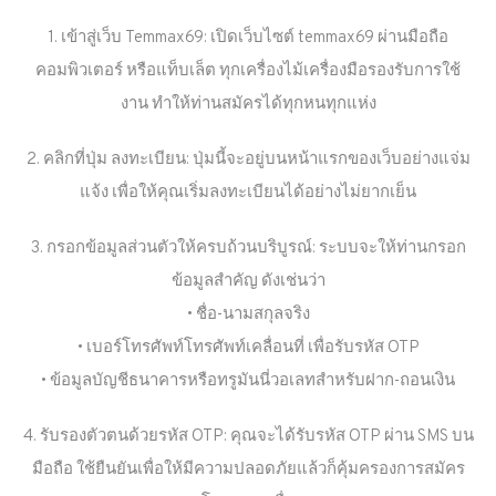
1. เข้าสู่เว็บ Temmax69: เปิดเว็บไซต์ temmax69 ผ่านมือถือ
คอมพิวเตอร์ หรือแท็บเล็ต ทุกเครื่องไม้เครื่องมือรองรับการใช้
งาน ทำให้ท่านสมัครได้ทุกหนทุกแห่ง
2. คลิกที่ปุ่ม ลงทะเบียน: ปุ่มนี้จะอยู่บนหน้าแรกของเว็บอย่างแจ่ม
แจ้ง เพื่อให้คุณเริ่มลงทะเบียนได้อย่างไม่ยากเย็น
3. กรอกข้อมูลส่วนตัวให้ครบถ้วนบริบูรณ์: ระบบจะให้ท่านกรอก
ข้อมูลสำคัญ ดังเช่นว่า
• ชื่อ-นามสกุลจริง
• เบอร์โทรศัพท์โทรศัพท์เคลื่อนที่ เพื่อรับรหัส OTP
• ข้อมูลบัญชีธนาคารหรือทรูมันนี่วอเลทสำหรับฝาก-ถอนเงิน
4. รับรองตัวตนด้วยรหัส OTP: คุณจะได้รับรหัส OTP ผ่าน SMS บน
มือถือ ใช้ยืนยันเพื่อให้มีความปลอดภัยแล้วก็คุ้มครองการสมัคร