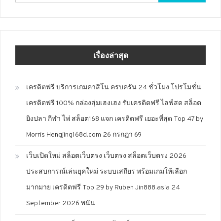
สำหรับ:
เรื่องล่าสุด
เครดิตฟรี บริการเกมคาสิโน ครบครัน 24 ชั่วโมง โปรโมชั่น
เครดิตฟรี 100% กล่องสุ่มเฮงเฮง รับเครดิตฟรี ไลฟ์สด สล็อต
ยิงปลา กีฬา ไพ่ สล็อต168 แจก เครดิตฟรี เยอะที่สุด Top 47 by
Morris Hengjing168d.com 26 กรกฎา 69
เว็บเปิดใหม่ สล็อตเว็บตรง เว็บตรง สล็อตเว็บตรง 2026
ประสบการณ์เล่นยุคใหม่ ระบบเสถียร พร้อมเกมให้เลือก
มากมาย เครดิตฟรี Top 29 by Ruben Jin888.asia 24
September 2026 พนัน