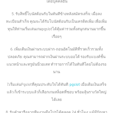
โดยบุคคลอื่น
5. รับสิทธิ์โบนัสต้อนรับในทันทีข้างหลังสมัครเสร็จ: เมื่อลง
ทะเบียนสำเร็จ คุณจะได้รับโบนัสต้อนรับเป็นเครดิตเพิ่ม เพื่อเพิ่ม
ทุนให้ท่านเริ่มเล่นเกมpgslotได้คุ้มค่ารวมทั้งสนุกสนานมากขึ้น
เรื่อยๆ
6. เพิ่มเติมเงินผ่านระบบฝาก-ถอนอัตโนมัติที่รวดเร็วรวมทั้ง
ปลอดภัย: คุณสามารถฝากเงินผ่านระบบออโต้ รองรับแบงค์ชั้น
แนวหน้าและทรูมันนี่วอเลท ทำรายการได้ในทันทีโดยไม่ต้องรอ
นาน
7.เริ่มเล่นPgslotที่คุณประทับใจได้ทันที:
pgslot
เมื่อเติมเงินเสร็จ
แล้ว ก็เข้าระบบแล้วก็เลือกเกมสล็อตที่ชอบ พร้อมลุ้นรางวัลใหญ่
ได้เลย
8. รับคำหารือจากทีมงานมือโปรได้ตลอด 24 ชั่วโมง: แม้มีปัญหา