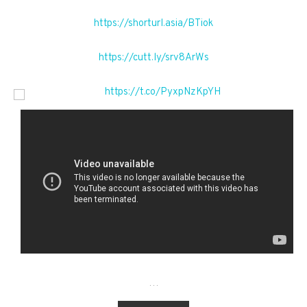
https://shorturl.asia/BTiok
https://cutt.ly/srv8ArWs
https://t.co/PyxpNzKpYH
…