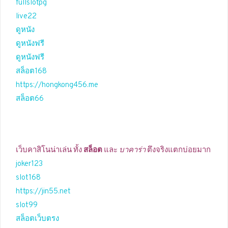
fullslotpg
live22
ดูหนัง
ดูหนังฟรี
ดูหนังฟรี
สล็อต168
https://hongkong456.me
สล็อต66
เว็บคาสิโนน่าเล่น ทั้ง
สล็อต
และ
บาคาร่า
ตึงจริงแตกบ่อยมาก
joker123
slot168
https://jin55.net
slot99
สล็อตเว็บตรง