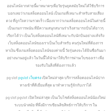
ออนไลน์จากค่ายนี้มาหมาดๆเพื่อวัยรุ่นยุคสมัยใหม่ได้ใช้บริการ
บอกเลยว่าเกมสล็อตออนไลน์ เป็นเกมที่เหมาะสำหรับสายเสี่ยง
ดวง ที่ถูกใจความรวดเร็ว เนื่องจากว่าเกมสล็อตออนไลน์ในค่ายนี้
เป็นเกมการพนัน ที่มีความสนุกสนานร่าเริงสามารถปั่นได้ยาวๆ
เรียกได้ว่า เป็นเว็บสล็อตออนไลน์ที่เหมาะกับนักปั่นอย่างแท้จริง
เว็บสล็อตออนไลน์ของเราเป็นเว็บสำหรับ คนรุ่นใหม่ที่ต้องการ
หาเงิน ซึ่งเกมสล็อตออนไลน์ของค่ายนี้ วัยรุ่นคงจะได้ยินชื่อกันมา
อย่างนานอยู่แล้ว ในวันนี้ได้นำมาให้บริการผ่านเว็บของเรา เพื่อ
รองรับในสิ่งที่ต้องการแล้ว
pg slot
pgslot เว็บตรง
เปิดใหม่ล่าสุด บริการสล็อตออนไลน์ปาก
ทางเข้าที่ดีเยี่ยมที่สุด มาทำความรู้จักกับเราได้
pg slot pgslot เปิดใหม่ล่าสุด เป็นเว็บไซต์สล็อตออนไลน์น้องใหม่
ระบบนำสมัย ที่พึ่งมีการเขียนลิขสิทธ์การให้บริการ ใน