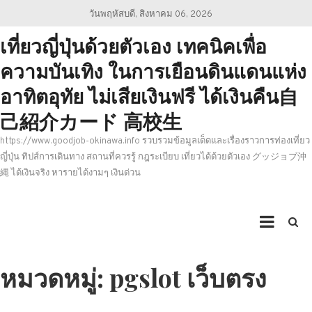
Skip
วันพฤหัสบดี, สิงหาคม 06, 2026
to
เที่ยวญี่ปุ่นด้วยตัวเอง เทคนิคเพื่อ
content
ความบันเทิง ในการเยือนดินแดนแห่ง
อาทิตอุทัย ไม่เสียเงินฟรี ได้เงินคืน自
己紹介カード 高校生
https://www.goodjob-okinawa.info รวบรวมข้อมูลเด็ดและเรื่องราวการท่องเที่ยว
ญี่ปุ่น ทิปส์การเดินทาง สถานที่ควรรู้ กฎระเบียบ เที่ยวได้ด้วยตัวเอง グッジョブ沖
縄 ได้เงินจริง หารายได้งามๆ เงินด่วน
หมวดหมู่:
pgslot เว็บตรง