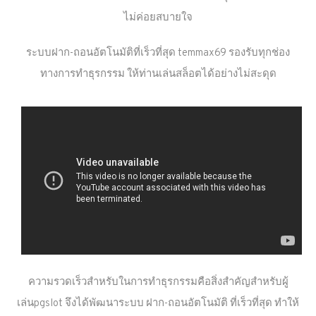
ไม่ค่อยสบายใจ
ระบบฝาก-ถอนอัตโนมัติที่เร็วที่สุด temmax69 รองรับทุกช่อง
ทางการทำธุรกรรม ให้ท่านเล่นสล็อตได้อย่างไม่สะดุด
ความรวดเร็วสำหรับในการทำธุรกรรมคือสิ่งสำคัญสำหรับผู้
เล่นpgslot จึงได้พัฒนาระบบ ฝาก-ถอนอัตโนมัติ ที่เร็วที่สุด ทำให้