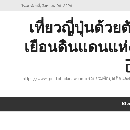
Skip
วันพฤหัสบดี, สิงหาคม 06, 2026
to
เที่ยวญี่ปุ่นด้
content
เยือนดินแดนแห่งอ
https://www.goodjob-okinawa.info รวบรวมข้อมูลเด็ดและเร
Blo