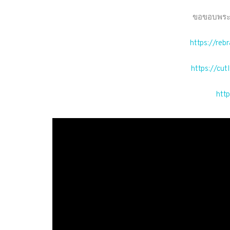
ขอขอบพระ
https://reb
https://cut
http