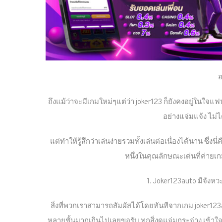
อ
ถึงแม้ว่าจะมีเกมใหม่ๆแต่ว่า joker123 ก็ยังคงอยู่ในใจแฟ
อย่างแจ่มแจ้ง ไม่ไ
แต่ทำให้รู้สึกว่าเล่นง่ายรวมทั้งเล่นต่อเนื่องได้นาน ซึ่งนี่
หนึ่งในคุณลักษณะเด่นที่ค่ายเกม 
1. Joker123auto มีจังห
สิ่งที่พวกเราสามารถสัมผัสได้โดยทันทีจากเกม joker123
หลายชั้นมากเกินไปเลยขอรับ ทุกสิ่งดูแจ่มกระจ่าง เข้าใจ