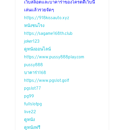
เว็บสล็อตและบาคาร่าของโครตดีเว็บนี้
เล่นแล้วรวยจัดๆ
https://918kissauto.xyz
หนังชนโรง
https://sagame168th.club
joker123
ดูหนังออนไลน์
https://www.pussy888play.com
pussy888
บาคาร่า168
https://www.pgslot.golf
pgslot77
pg99
fullslotpg
live22
ดูหนัง
ดูหนังฟรี