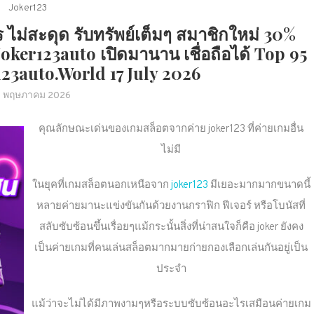
Joker123
 ไม่สะดุด รับทรัพย์เต็มๆ สมาชิกใหม่ 30%
oker123auto เปิดมานาน เชื่อถือได้ Top 95
23auto.world 17 July 2026
1 พฤษภาคม 2026
คุณลักษณะเด่นของเกมสล็อตจากค่าย joker123 ที่ค่ายเกมอื่น
ไม่มี
ในยุคที่เกมสล็อตนอกเหนือจาก
joker123
มีเยอะมากมากขนาดนี้
หลายค่ายมานะแข่งขันกันด้วยงานกราฟิก ฟีเจอร์ หรือโบนัสที่
สลับซับซ้อนขึ้นเรื่อยๆแม้กระนั้นสิ่งที่น่าสนใจก็คือ joker ยังคง
เป็นค่ายเกมที่คนเล่นสล็อตมากมายก่ายกองเลือกเล่นกันอยู่เป็น
ประจำ
แม้ว่าจะไม่ได้มีภาพงามๆหรือระบบซับซ้อนอะไรเสมือนค่ายเกม