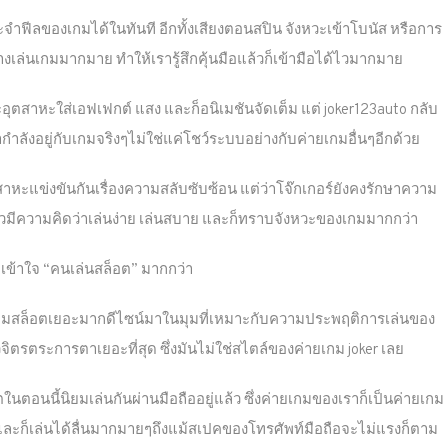
นจะจำฟีลของเกมได้ในทันที อีกทั้งเสียงตอนสปิน จังหวะเข้าโบนัส หรือการ
เล่นเกมมากมาย ทำให้เรารู้สึกคุ้นมือแล้วก็เข้ามือได้ไวมากมาย
จะอุตสาหะใส่เอฟเฟกต์ แสง และก็อนิเมชันจัดเต็ม แต่ joker123auto กลับ
ากำลังอยู่กับเกมจริงๆไม่ใช่แค่โชว์ระบบอย่างกับค่ายเกมอื่นๆอีกด้วย
หะแข่งขันกันเรื่องความสลับซับซ้อน แต่ว่าโจ๊กเกอร์ยังคงรักษาความ
้วมีความคิดว่าเล่นง่าย เล่นสบาย และก็ทราบจังหวะของเกมมากกว่า
 เข้าใจ “คนเล่นสล็อต” มากกว่า
ือ เกมสล็อตเยอะมากดีไซน์มาในมุมที่เหมาะกับความประพฤติการเล่นของ
ตรตระการตาเยอะที่สุด ซึ่งมันไม่ใช่สไตล์ของค่ายเกม joker เลย
นตอนนี้นิยมเล่นกันผ่านมือถืออยู่แล้ว ซึ่งค่ายเกมของเราก็เป็นค่ายเกม
 และก็เล่นได้ลื่นมากมายๆถึงแม้สเปคของโทรศัพท์มือถือจะไม่แรงก็ตาม