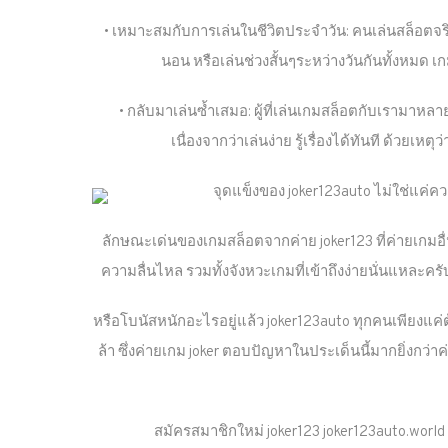
• เหมาะสมกับการเล่นในชีวิตประจำวัน: คนเล่นสล็อตจริ
นอน หรือเล่นช่วงสั้นๆระหว่างวันกันทั้งหมด เกม
• กลับมาเล่นซ้ำเสมอ: ผู้ที่เล่นเกมสล็อตกับเรามาหลา
เนื่องจากว่าเล่นง่าย รู้เรื่องได้ทันที ด้วยเ
จุดแข็งของ joker123auto ไม่ใช่แค่คว
ลักษณะเด่นของเกมสล็อตจากค่าย joker123 ที่ค่ายเกมอื
ความลื่นไหล รวมทั้งจังหวะเกมที่เข้าถึงง่ายนั่นแหล
หรือโบนัสหนักอะไรอยู่แล้ว joker123auto ทุกคนเพียงแค่ต้อ
ล้า ซึ่งค่ายเกม joker ตอบปัญหาในประเด็นนี้มากยิ่งกว่า
สมัครสมาชิกใหม่ joker123 joker123auto.world 