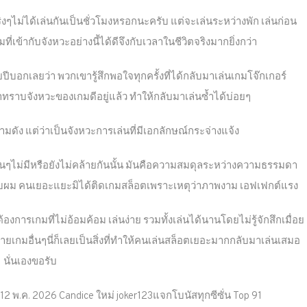
งๆไม่ได้เล่นกันเป็นชั่วโมงหรอกนะครับ แต่จะเล่นระหว่างพัก เล่นก่อน
ที่เข้ากับจังหวะอย่างนี้ได้ดีจึงกับเวลาในชีวิตจริงมากยิ่งกว่า
ยปีบอกเลยว่า พวกเขารู้สึกพอใจทุกครั้งที่ได้กลับมาเล่นเกมโจ๊กเกอร์
หตุว่าทราบจังหวะของเกมดีอยู่แล้ว ทำให้กลับมาเล่นซ้ำได้บ่อยๆ
ามดัง แต่ว่าเป็นจังหวะการเล่นที่มีเอกลักษณ์กระจ่างแจ้ง
่นๆไม่มีหรือยังไม่คล้ายกันนั้น มันคือความสมดุลระหว่างความธรรมดา
ะครับผม คนเยอะแยะมิได้ติดเกมสล็อตเพราะเหตุว่าภาพงาม เอฟเฟกต์แรง
งการเกมที่ไม่อ้อมค้อม เล่นง่าย รวมทั้งเล่นได้นานโดยไม่รู้จักสึกเมื่อย
ค่ายเกมอื่นๆนี่ก็เลยเป็นสิ่งที่ทำให้คนเล่นสล็อตเยอะมากกลับมาเล่นเสมอ
นั่นเองขอรับ
12 พ.ค. 2026 Candice ใหม่ joker123แจกโบนัสทุกซีซั่น Top 91