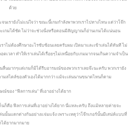
ด้วย
อะจนเรายังไม่แน่ใจว่า ขณะนี้เกมกำลังพาพวกเราไปทางไหน แต่ว่าโจ๊ก
วะเกมได้ชัด ไม่ว่าจะช่วงนิ่งหรือตอนมีสัญญาณก็อ่านเกมได้แน่นอน
าไม่ต้องศึกษาอะไรซับซ้อนเลยครับผม เปิดมาและเข้าเล่นได้ทันที ไม่
ลอดเวลา ทำให้เราเล่นได้เรื่อยๆไม่เหนื่อยกับเกมมากจนเกินความจำเป็น
ล่นลื่นมากๆแต่เกมก็มิได้รีบอารมณ์ของพวกเราเลยจ๊ะนะครับ พวกเรายัง
่นตามสไตล์ของตัวเองได้มากกว่า แม้จะเล่นนานขนาดไหนก็ตาม
กษณ์ของ “ฟีลการเล่น” ที่เอาอย่างได้ยาก
ด็นก็คือ ฟีลการเล่นที่เอาอย่างได้ยาก นี่แหละครับ ถึงแม้หลายค่ายจะ
นั้นแตกต่างกันอย่างแจ่มแจ้ง เพราะเหตุว่าโจ๊กเกอร์นั้นมีเสน่ห์แบบที่
าได้ยากมากมาย