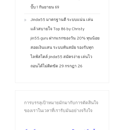
ปั๊บ 1 กันยายน 69
Jinda55 มาตรฐานดี ระบบแน่น เล่น
แล้วสบายใจ Top 86 by Christy
jin55.guru ฝากแรกของวัน 20% ทุนน้อย
สอยเงินแสน ระบบทันสมัย รองรับทุก
ไลฟ์สไตล์ jinda55 สมัครง่าย เล่นไว
ถอนได้ไม่ติดขัด 29 กรกฎา 26
การบรรลุเป้าหมายมักมากับการตัดสินใจ
ของเราในเวลาที่เรารับมันอย่างจริงใจ