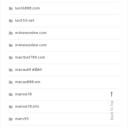
luis16888.com
lux555.net
m4newonline.com
m4newonline.com
mac1bet789.com
macau69 สมัคร
macau888.win
mario678
Back To Top
mario678.info
mars95