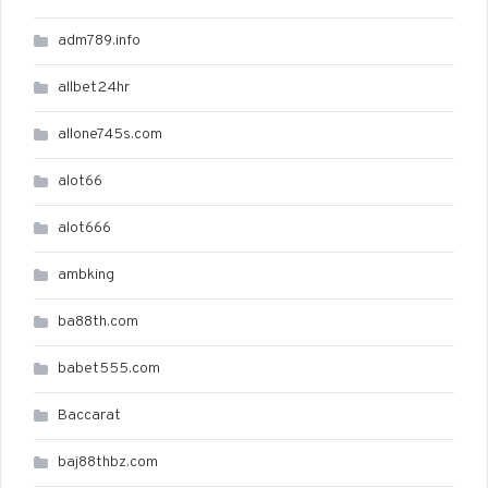
adm789.info
allbet24hr
allone745s.com
alot66
alot666
ambking
ba88th.com
babet555.com
Baccarat
baj88thbz.com