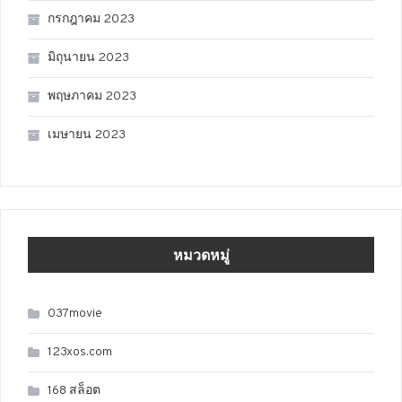
กรกฎาคม 2023
มิถุนายน 2023
พฤษภาคม 2023
เมษายน 2023
หมวดหมู่
037movie
123xos.com
168 สล็อต