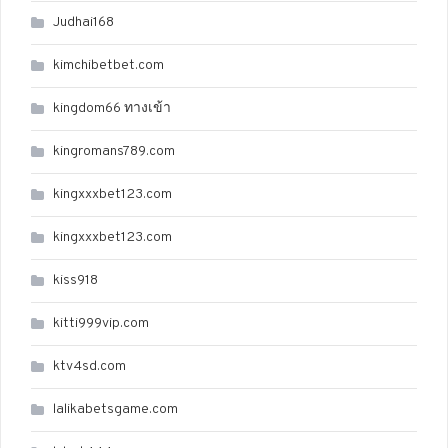
Judhai168
kimchibetbet.com
kingdom66 ทางเข้า
kingromans789.com
kingxxxbet123.com
kingxxxbet123.com
kiss918
kitti999vip.com
ktv4sd.com
lalikabetsgame.com