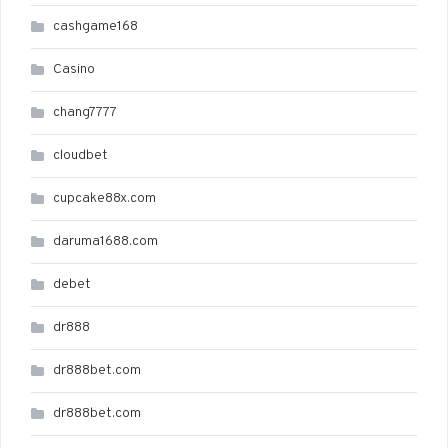
cashgame168
Casino
chang7777
cloudbet
cupcake88x.com
daruma1688.com
debet
dr888
dr888bet.com
dr888bet.com