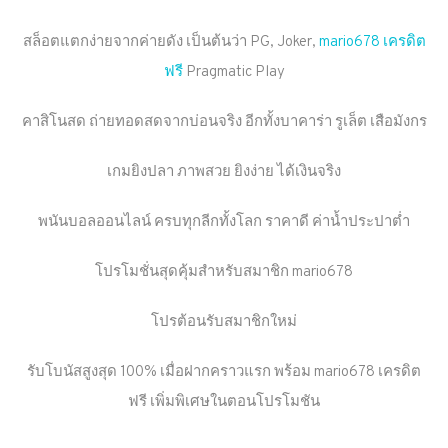
สล็อตแตกง่ายจากค่ายดัง เป็นต้นว่า PG, Joker,
mario678 เครดิต
ฟรี
Pragmatic Play
คาสิโนสด ถ่ายทอดสดจากบ่อนจริง อีกทั้งบาคาร่า รูเล็ต เสือมังกร
เกมยิงปลา ภาพสวย ยิงง่าย ได้เงินจริง
พนันบอลออนไลน์ ครบทุกลีกทั้งโลก ราคาดี ค่าน้ำประปาต่ำ
โปรโมชั่นสุดคุ้มสำหรับสมาชิก mario678
โปรต้อนรับสมาชิกใหม่
รับโบนัสสูงสุด 100% เมื่อฝากคราวแรก พร้อม mario678 เครดิต
ฟรี เพิ่มพิเศษในตอนโปรโมชัน