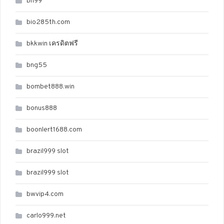
bh99
bio285th.com
bkkwin เครดิตฟรี
bng55
bombet888.win
bonus888
boonlert1688.com
brazil999 slot
brazil999 slot
bwvip4.com
carlo999.net