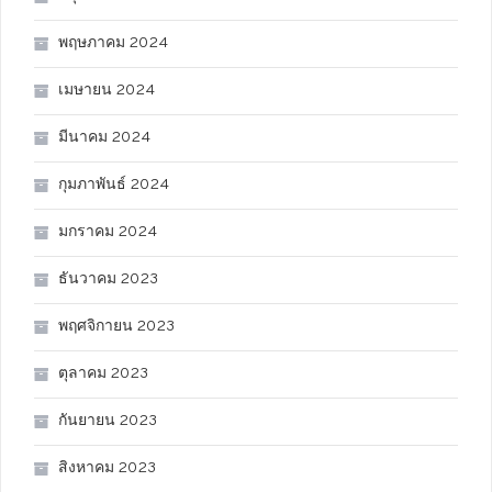
พฤษภาคม 2024
เมษายน 2024
มีนาคม 2024
กุมภาพันธ์ 2024
มกราคม 2024
ธันวาคม 2023
พฤศจิกายน 2023
ตุลาคม 2023
กันยายน 2023
สิงหาคม 2023