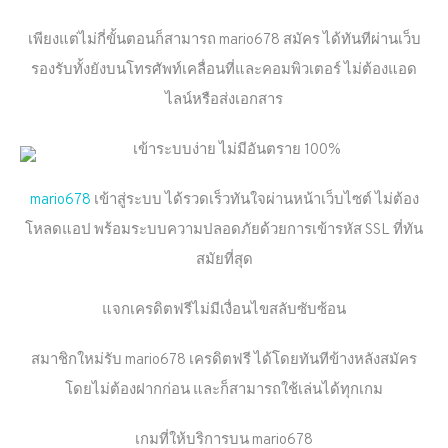
เพียงแต่ไม่กี่ขั้นตอนก็สามารถ mario678 สมัคร ได้ทันทีผ่านเว็บ
รองรับทั้งยังบนโทรศัพท์เคลื่อนที่และคอมพิวเตอร์ ไม่ต้องแอด
ไลน์หรือส่งเอกสาร
เข้าระบบง่าย ไม่มีอันตราย 100%
mario678
เข้าสู่ระบบ ได้รวดเร็วทันใจผ่านหน้าเว็บไซต์ ไม่ต้อง
โหลดแอป พร้อมระบบความปลอดภัยด้วยการเข้ารหัส SSL ที่ทัน
สมัยที่สุด
แจกเครดิตฟรีไม่มีเงื่อนไขสลับซับซ้อน
สมาชิกใหม่รับ mario678 เครดิตฟรี ได้โดยทันทีข้างหลังสมัคร
โดยไม่ต้องฝากก่อน และก็สามารถใช้เล่นได้ทุกเกม
เกมที่ให้บริการบน mario678