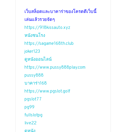
เว็บสล็อตและบาคาร่าของโครตดีเว็บนี้
เล่นแล้วรวยจัดๆ
https://918kissauto.xyz
หนังชนโรง
https://sagame168th.club
joker123
ดูหนังออนไลน์
https://www.pussy888play.com
pussy888
บาคาร่า168
https://www.pgslot.golf
pgslot77
pg99
fullslotpg
live22
ดูหนัง