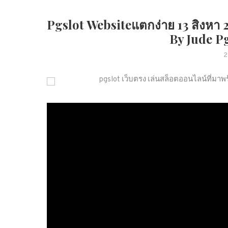
Pgslot Websiteแตกง่าย 13 สิงหา 2
By Jude Pg
2
pgslot เว็บตรง เล่นสล็อตออนไลน์ที่มาพ