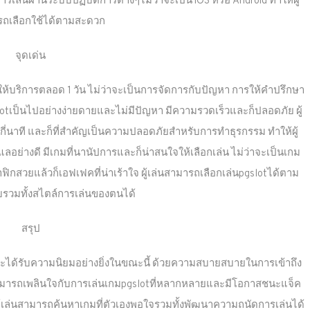
รเล่นผ่านระบบปฏิบัติการต่างๆไม่ว่าจะเป็น iOS หรือ Android ทำให้ผู้
รถเลือกใช้ได้ตามสะดวก
จุดเด่น
ให้บริการตลอด 1 วัน ไม่ว่าจะเป็นการจัดการกับปัญหา การให้คำปรึกษา
lotเป็นไปอย่างง่ายดายและไม่มีปัญหา มีความรวดเร็วและก็ปลอดภัย ผู้
ี่นาที และก็ที่สำคัญเป็นความปลอดภัยสำหรับการทำธุรกรรม ทำให้ผู้
ลอย่างดี มีเกมที่นานัปการและก็น่าสนใจให้เลือกเล่น ไม่ว่าจะเป็นเกม
ิกสวยแล้วก็เอฟเฟคที่น่าเร้าใจ ผู้เล่นสามารถเลือกเล่นpgslotได้ตาม
อบรวมทั้งสไตล์การเล่นของตนได้
สรุป
และได้รับความนิยมอย่างยิ่งในขณะนี้ ด้วยความสบายสบายในการเข้าถึง
tสามารถเพลินใจกับการเล่นเกมpgslotที่หลากหลายและมีโอกาสชนะแจ็ค
ผู้เล่นสามารถค้นหาเกมที่ตัวเองพอใจรวมทั้งพัฒนาความถนัดการเล่นได้