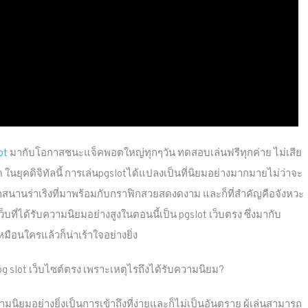
ot
มากับโอกาสชนะแจ็คพอตใหญ่ทุกๆวัน ทดสอบเล่นฟรีทุกค่าย ไม่เสีย
ด ในยุคดิจิทัลนี้ การเล่นpgslotได้แปลงเป็นที่นิยมอย่างมากมายไม่ว่าจะ
สนุกสนานร่าเริงที่มาพร้อมกับกราฟิกสวยสดงดงาม และก็ที่สำคัญคือจังหวะ
บที่ได้รับความนิยมอย่างสูงในตอนนี้เป็น pgslot เว็บตรง ซึ่งมากับ
มือนใครแล้วก็น่าเร้าใจอย่างยิ่ง
 pg slot เว็บไซต์ตรง เพราะเหตุไรถึงได้รับความนิยม?
ามนิยมอย่างยิ่งเป็นการเข้าถึงที่ง่ายและก็ไม่เป็นอันตราย ผู้เล่นสามารถ