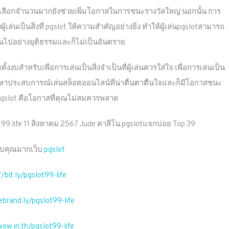
ีให้เลือกจำนวนมากยังช่วยเพิ่มโอกาสในการชนะรางวัลใหญ่ นอกนั้น การ
่นเป็นสิ่งที่ pgslot ให้ความสำคัญอย่างยิ่ง ทำให้ผู้เล่นpgslotสามารถ
ป็นไปอย่างยุติธรรมและก็ไม่เป็นอันตราย
งงบสำหรับเพื่อการเล่นเป็นสิ่งจำเป็นที่ผู้เล่นควรใส่ใจ เพื่อการเล่นเป็น
าประสบการณ์เล่นสล็อตออนไลน์ที่น่าตื่นตาตื่นใจและก็มีโอกาสชนะ
 pgslot คือโอกาสที่คุณไม่สมควรพลาด
99.life 11 สิงหาคม 2567 Jude คาสิโน pgslotแจกบ่อย Top 39
บคุณมากเว็บ
pgslot
//bit.ly/pgslot99-life
ebrand.ly/pgslot99-life
wow.in.th/pgslot99-life