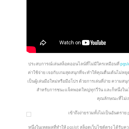
ประสบการณ์เล่นสล็อตออนไลน์ที่ไม่มีใครเหมือนที่
pgsl
ค่าใช้จ่าย เจอกับเกมสุดสนุกที่จะทำให้คุณตื่นเต้นไม่หยุ
เป็นผู้เล่นมือใหม่หรือมือโปร ด้วยการเล่นที่ง่าย ความ
สำหรับการชนะแจ็คพอตใหญ่ทุกวี่วัน และก็หนึ่งในเว็
คุณลักษณะที่ไม่เห
เข้าถึงง่ายรวมทั้งไม่เป็นอันตราย
หนึ่งในเหตุผลที่ทำให้ pgslot สล็อตเว็บไซต์ตรง ได้รับคว