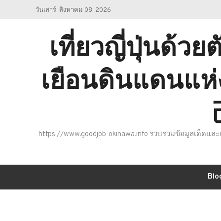
Skip
วันเสาร์, สิงหาคม 08, 2026
to
เที่ยวญี่ปุ่นด้
content
เยือนดินแดนแห่งอ
https://www.goodjob-okinawa.info รวบรวมข้อมูลเด็ดและเร
Blo