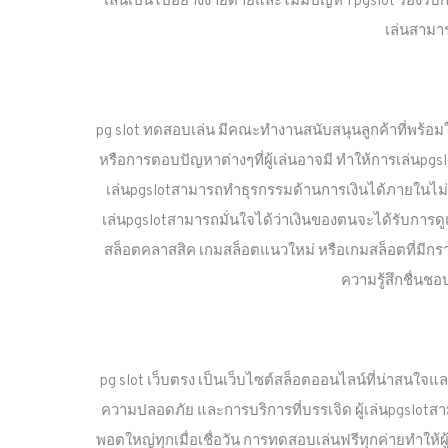
เล่นเป็นไปอย่างง่ายดายและไม่มีปัญหา pgslot รองรับกา
เล่นสามา
pg slot ทดสอบเล่น มีคณะทำงานสนับสนุนลูกค้าที่พร้อม
หรือการตอบปัญหาต่างๆที่ผู้เล่นอาจมี ทำให้การเล่นpgs
เล่นpgslotสามารถทำธุรกรรมด้านการเงินได้ภายในไม่ก
เล่นpgslotสามารถมั่นใจได้ว่าเงินของตนจะได้รับการดูแ
สล็อตคลาสสิค เกมสล็อตแนวใหม่ หรือเกมสล็อตที่มีกราฟ
ความรู้สึกชื่นช
pg slot เว็บตรง เป็นเว็บไซต์สล็อตออนไลน์ที่น่าสนใจ
ความปลอดภัย และการบริการที่บรรเจิด ผู้เล่นpgslo
พอตใหญ่ทุกเมื่อเชื่อวัน การทดสอบเล่นฟรีทุกค่ายทำให้