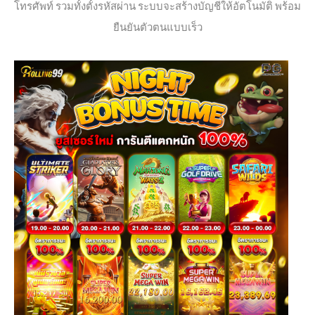
โทรศัพท์ รวมทั้งตั้งรหัสผ่าน ระบบจะสร้างบัญชีให้อัตโนมัติ พร้อม
ยืนยันตัวตนแบบเร็ว