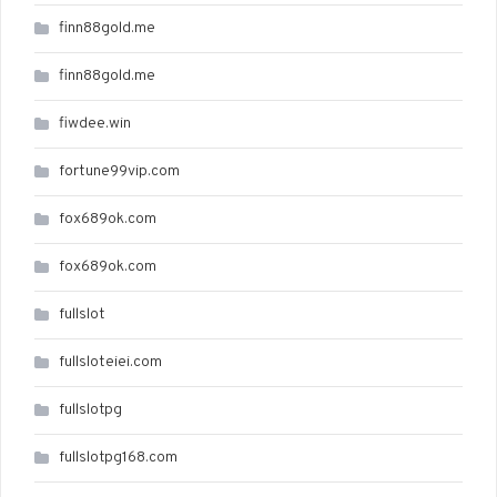
finn88gold.me
finn88gold.me
fiwdee.win
fortune99vip.com
fox689ok.com
fox689ok.com
fullslot
fullsloteiei.com
fullslotpg
fullslotpg168.com