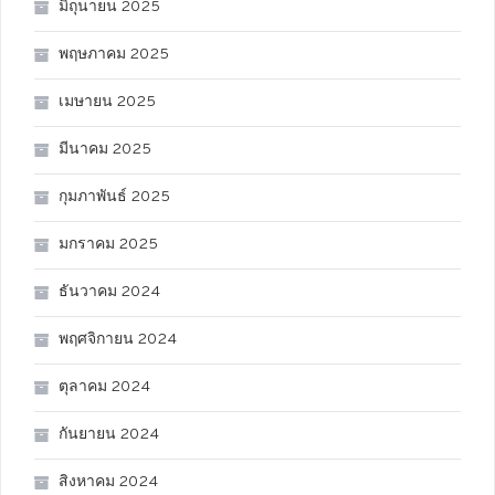
มิถุนายน 2025
พฤษภาคม 2025
เมษายน 2025
มีนาคม 2025
กุมภาพันธ์ 2025
มกราคม 2025
ธันวาคม 2024
พฤศจิกายน 2024
ตุลาคม 2024
กันยายน 2024
สิงหาคม 2024