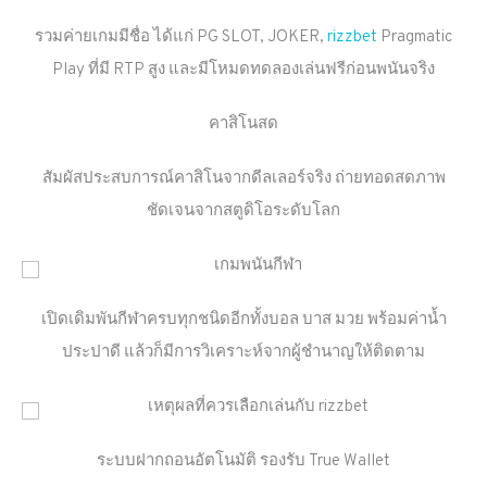
รวมค่ายเกมมีชื่อ ได้แก่ PG SLOT, JOKER,
rizzbet
Pragmatic
Play ที่มี RTP สูง และมีโหมดทดลองเล่นฟรีก่อนพนันจริง
คาสิโนสด
สัมผัสประสบการณ์คาสิโนจากดีลเลอร์จริง ถ่ายทอดสดภาพ
ชัดเจนจากสตูดิโอระดับโลก
เกมพนันกีฬา
เปิดเดิมพันกีฬาครบทุกชนิดอีกทั้งบอล บาส มวย พร้อมค่าน้ำ
ประปาดี แล้วก็มีการวิเคราะห์จากผู้ชำนาญให้ติดตาม
เหตุผลที่ควรเลือกเล่นกับ rizzbet
ระบบฝากถอนอัตโนมัติ รองรับ True Wallet