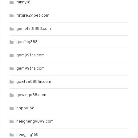
funny18
future24bet.com
gamehit8888.com
gaojing888
gem99ths.com
gem99ths.com
goatza888fin.com
gowingo88.com
happy168
hengheng9899.com
hengjing168