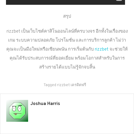
สรุป
rizzbet เป็นเว็บไซต์คาสิโนออนไลน์ที่ครบวงจร อีกทั้งในเรื่องของ
เกม ระบบความปลอดภัย โปรโมชั่น และการบริการลูกค้า ไม่ว่า
คุณจะเป็นมือใหม่หรือเซียนพนัน การเริ่มต้นกับ
rizzbet
จะช่วยให้
คุณได้รับประสบการณ์ที่ยอดเยี่ยม พร้อมโอกาสสำหรับในการ
สร้างรายได้แบบไม่รู้จักจบสิ้น
Tagged
rizzbet เครดิตฟรี
Joshua Harris