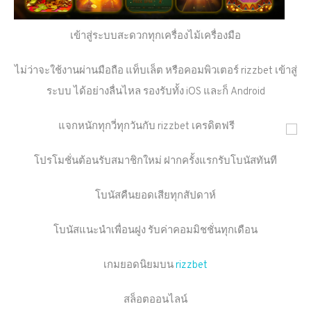
เข้าสู่ระบบสะดวกทุกเครื่องไม้เครื่องมือ
ไม่ว่าจะใช้งานผ่านมือถือ แท็บเล็ต หรือคอมพิวเตอร์ rizzbet เข้าสู่
ระบบ ได้อย่างลื่นไหล รองรับทั้ง iOS และก็ Android
แจกหนักทุกวี่ทุกวันกับ rizzbet เครดิตฟรี
โปรโมชั่นต้อนรับสมาชิกใหม่ ฝากครั้งแรกรับโบนัสทันที
โบนัสคืนยอดเสียทุกสัปดาห์
โบนัสแนะนำเพื่อนฝูง รับค่าคอมมิชชั่นทุกเดือน
เกมยอดนิยมบน
rizzbet
สล็อตออนไลน์