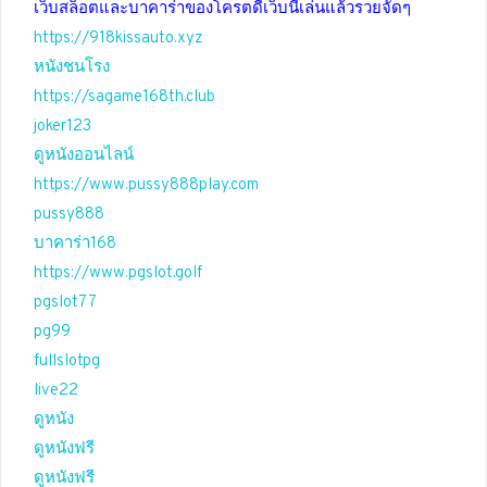
เว็บสล็อตและบาคาร่าของโครตดีเว็บนี้เล่นแล้วรวยจัดๆ
https://918kissauto.xyz
หนังชนโรง
https://sagame168th.club
joker123
ดูหนังออนไลน์
https://www.pussy888play.com
pussy888
บาคาร่า168
https://www.pgslot.golf
pgslot77
pg99
fullslotpg
live22
ดูหนัง
ดูหนังฟรี
ดูหนังฟรี