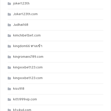
joker123th
Joker123th.com
Judhai168
kimchibetbet.com
kingdom66 ทางเข้า
kingromans789.com
kingxxxbet123.com
kingxxxbet123.com
kiss918
kitti999vip.com
ktv4sd.com