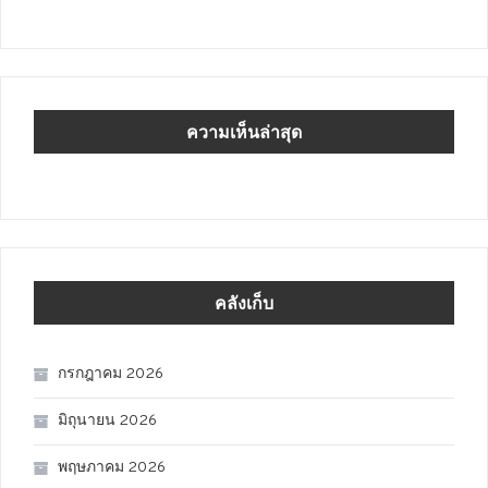
ความเห็นล่าสุด
คลังเก็บ
กรกฎาคม 2026
มิถุนายน 2026
พฤษภาคม 2026