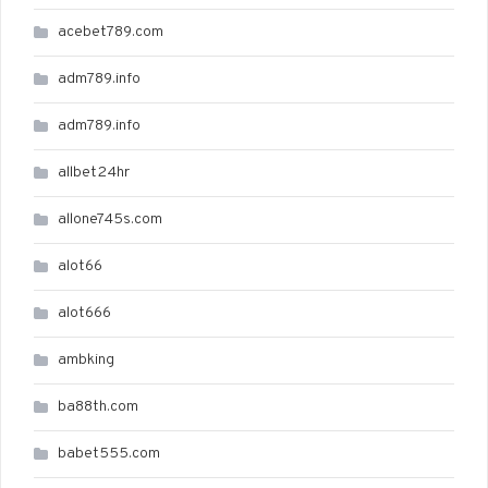
acebet789.com
adm789.info
adm789.info
allbet24hr
allone745s.com
alot66
alot666
ambking
ba88th.com
babet555.com