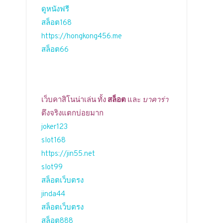
ดูหนังฟรี
สล็อต168
https://hongkong456.me
สล็อต66
เว็บคาสิโนน่าเล่น ทั้ง
สล็อต
และ
บาคาร่า
ตึงจริงแตกบ่อยมาก
joker123
slot168
https://jin55.net
slot99
สล็อตเว็บตรง
jinda44
สล็อตเว็บตรง
สล็อต888