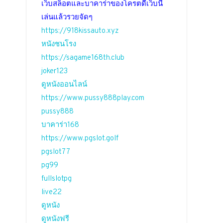
เว็บสล็อตและบาคาร่าของโครตดีเว็บนี้
เล่นแล้วรวยจัดๆ
https://918kissauto.xyz
หนังชนโรง
https://sagame168th.club
joker123
ดูหนังออนไลน์
https://www.pussy888play.com
pussy888
บาคาร่า168
https://www.pgslot.golf
pgslot77
pg99
fullslotpg
live22
ดูหนัง
ดูหนังฟรี