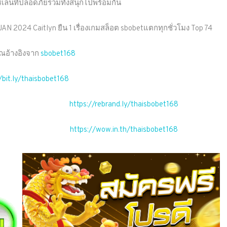
เล่นที่ปลอดภัยรวมทั้งสนุกไปพร้อมกัน
AN 2024 Caitlyn ยืน 1 เรื่องเกมสล็อต sbobetแตกทุกชั่วโมง Top 74
ณอ้างอิงจาก
sbobet168
/bit.ly/thaisbobet168
https://rebrand.ly/thaisbobet168
https://wow.in.th/thaisbobet168