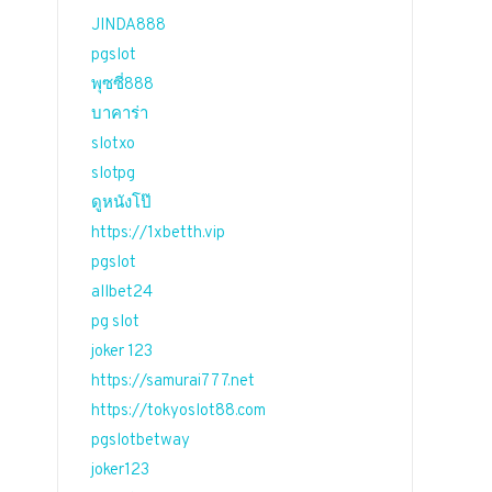
JINDA888
pgslot
พุซซี่888
บาคาร่า
slotxo
slotpg
ดูหนังโป๊
https://1xbetth.vip
pgslot
allbet24
pg slot
joker 123
https://samurai777.net
https://tokyoslot88.com
pgslotbetway
joker123