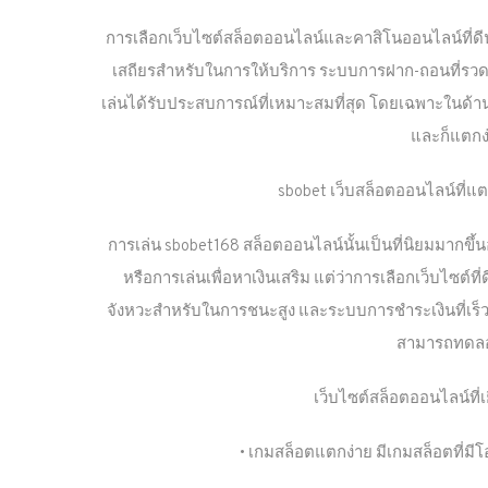
การเลือกเว็บไซต์สล็อตออนไลน์และคาสิโนออนไลน์ที่ดีนั้
เสถียรสำหรับในการให้บริการ ระบบการฝาก-ถอนที่รวดเร็
เล่นได้รับประสบการณ์ที่เหมาะสมที่สุด โดยเฉพาะในด
และก็แตกง่
sbobet เว็บสล็อตออนไลน์ที่แตกง
การเล่น sbobet168 สล็อตออนไลน์นั้นเป็นที่นิยมมากขึ้
หรือการเล่นเพื่อหาเงินเสริม แต่ว่าการเลือกเว็บไซต์ท
จังหวะสำหรับในการชนะสูง และระบบการชำระเงินที่เร็วทั
สามารถทดลอง
เว็บไซต์สล็อตออนไลน์ที่เย
• เกมสล็อตแตกง่าย มีเกมสล็อตที่มีโ