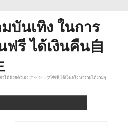
วามบันเทิง ในการ
ินฟรี ได้เงินคืน自
生
ยบ เที่ยวได้ด้วยตัวเอง グッジョブ沖縄 ได้เงินจริง หารายได้งามๆ