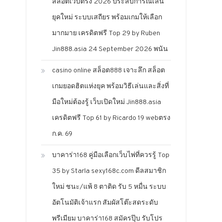
สล็อตเว็บตรง 2026 ประสบการณ์เล่น
ยุคใหม่ ระบบเสถียร พร้อมเกมให้เลือก
มากมาย เครดิตฟรี Top 29 by Ruben
Jin888.asia 24 September 2026 พนัน
casino online สล็อต888 เจาะลึก สล็อต
เกมยอดฮิตแห่งยุค พร้อมวิธีเล่นและสิ่งที่
มือใหม่ต้องรู้ เว็บเปิดใหม่ Jin888.asia
เครดิตฟรี Top 61 by Ricardo 19 webตรง
ก.ค. 69
บาคาร่า168 คู่มือเลือกเว็บไพ่ที่ควรรู้ Top
35 by Starla sexy168c.com ดีลสมาชิก
ใหม่ ชนะ/แพ้ 8 ตาติด รับ 5 หมื่น ระบบ
อัตโนมัติเจ้าแรก สัมผัสโต๊ะสดระดับ
พรีเมียม บาคาร่า168 สมัครปุ๊บ รับโปร