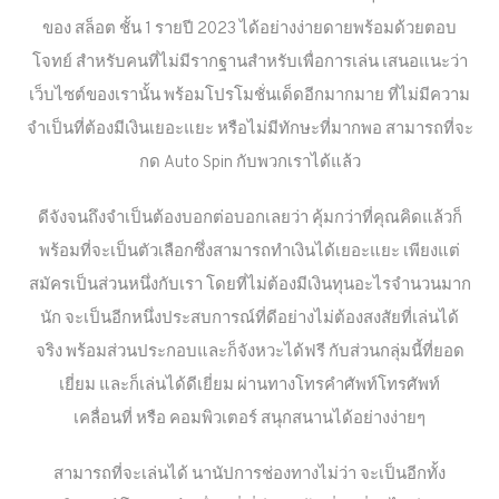
ของ สล็อต ชั้น 1 รายปี 2023 ได้อย่างง่ายดายพร้อมด้วยตอบ
โจทย์ สำหรับคนที่ไม่มีรากฐานสำหรับเพื่อการเล่น เสนอแนะว่า
เว็บไซต์ของเรานั้น พร้อมโปรโมชั่นเด็ดอีกมากมาย ที่ไม่มีความ
จำเป็นที่ต้องมีเงินเยอะแยะ หรือไม่มีทักษะที่มากพอ สามารถที่จะ
กด Auto Spin กับพวกเราได้แล้ว
ดีจังจนถึงจำเป็นต้องบอกต่อบอกเลยว่า คุ้มกว่าที่คุณคิดแล้วก็
พร้อมที่จะเป็นตัวเลือกซึ่งสามารถทำเงินได้เยอะแยะ เพียงแต่
สมัครเป็นส่วนหนึ่งกับเรา โดยที่ไม่ต้องมีเงินทุนอะไรจำนวนมาก
นัก จะเป็นอีกหนึ่งประสบการณ์ที่ดีอย่างไม่ต้องสงสัยที่เล่นได้
จริง พร้อมส่วนประกอบและก็จังหวะได้ฟรี กับส่วนกลุ่มนี้ที่ยอด
เยี่ยม และก็เล่นได้ดีเยี่ยม ผ่านทางโทรคำศัพท์โทรศัพท์
เคลื่อนที่ หรือ คอมพิวเตอร์ สนุกสนานได้อย่างง่ายๆ
สามารถที่จะเล่นได้ นานัปการช่องทางไม่ว่า จะเป็นอีกทั้ง