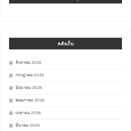
คลังเก็บ
สิงหาคม 2026
กรกฎาคม 2026
มิถุนายน 2026
พฤษภาคม 2026
เมษายน 2026
มีนาคม 2026