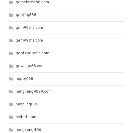
gamehit8888.com
gaojing888
gem99ths.com
gem99ths.com
goatza888fin.com
gowingo88.com
happy168
hengheng9899.com
hengjing168
hi6bet.com
hongkong456