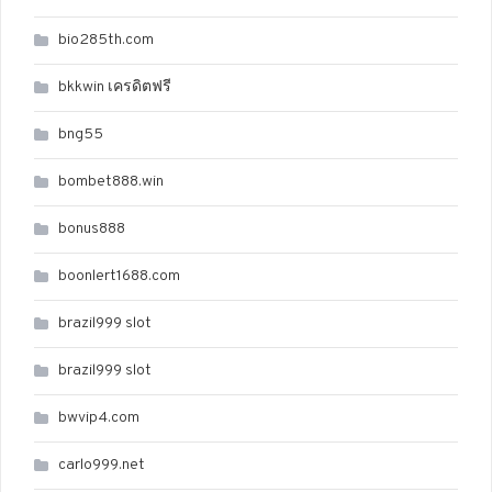
bio285th.com
bkkwin เครดิตฟรี
bng55
bombet888.win
bonus888
boonlert1688.com
brazil999 slot
brazil999 slot
bwvip4.com
carlo999.net