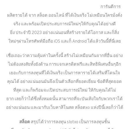
การันตีการ
ผลิตรายได้ จาก สล็อต ออนไลน์ ที่ได้เงินจริง ไม่เหมือนใครมั่งคั่ง
จริง และพร้อมเปิดประสบการณ์ใหม่ๆให้กับคุณได้อย่างดี
ยิ่ง ประจำปี 2023 อย่างแน่นอนที่สร้างรายได้โอกาส และก็สิ่ง
ใหม่ๆผ่านโทรศัพท์มือถือ iOS และก็ Android ได้แล้ววันนี้ที่นี่เลย
เชื่อเถอะว่าความคุ้มค่าในครั้งนี้ สร้างไม่เหมือนกันจากที่อื่น อย่าง
ไม่ต้องสงสัยทั้งยังด้าน การแจกเครดิตฟรีและสิทธิพิเศษอื่นๆอีก
เยอะกับการลงทุนที่ได้เงินจริง เป็นการหารายได้เสริมที่โดนใจ
คุณได้ อย่างแน่นอนมันจึงเป็นตัวเลือกที่ยอดเยี่ยม ข้อดีที่สุดยอด
ที่สุด และก็พร้อมจะเปิดประสบการณ์ใหม่ ให้กับคุณได้ไม่
ยาก เลยก็ว่าได้ซึ่งทั้งหมดนั้น สามารถที่จะบันเทิงใจกับพวกเราได้
อย่างแน่นอน และมากับเว็บคาสิโนสด สล็อตxo แห่งปีนี้เลยก็ว่าได้
สล็อต
สรุปได้ว่าการลงทุน slotxo เป็นการลงทุนชั้น