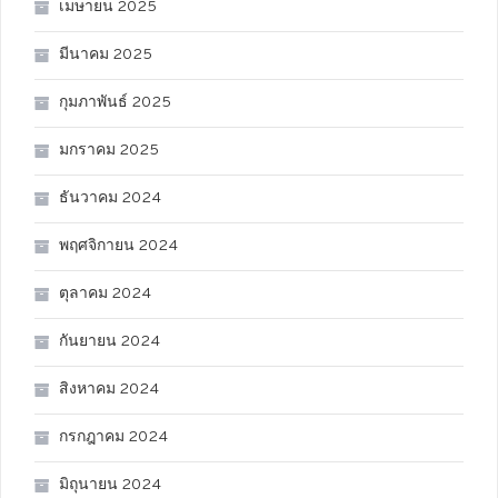
เมษายน 2025
มีนาคม 2025
กุมภาพันธ์ 2025
มกราคม 2025
ธันวาคม 2024
พฤศจิกายน 2024
ตุลาคม 2024
กันยายน 2024
สิงหาคม 2024
กรกฎาคม 2024
มิถุนายน 2024