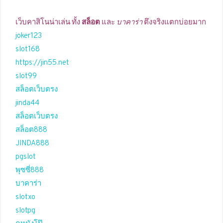
เว็บคาสิโนน่าเล่น ทั้ง
สล็อต
และ
บาคาร่า
ตึงจริงแตกบ่อยมาก
joker123
slot168
https://jin55.net
slot99
สล็อตเว็บตรง
jinda44
สล็อตเว็บตรง
สล็อต888
JINDA888
pgslot
พุซซี่888
บาคาร่า
slotxo
slotpg