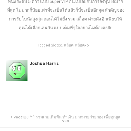
หนึ่ง ระดับ 5 ดาว แบบ Super VIP กันไปเลยกับการลงทุนได้มาก
ที่สุด ไม่มากก็น้อยเท่าที่จะเป็นได้แล้วก็นี่จะเป็นอีกจุด สำคัญของ
การรับโบนัสสูงสุด ถอนได้ไม่ยั้ง รวม สล็อต ค่ายดัง อีกเพียบให้
คุณได้เลือกเล่นกัน แบบเต็มที่จุใจอย่างไม่ต้องสงสัย
Tagged
Slotxo
,
สล็อต
,
สล็อตxo
Joshua Harris
แนะแนว
vega123 ^^ รวมเกมเดิมพัน ทำเงิน มากมายก่ายกอง เพื่อทุกยูส
รวย
เรื่อง