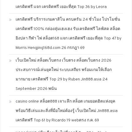
เครดิตฟรี แจก เครดิตฟรี เยอะที่สุด Top 36 by Leora
เครดิตฟรี บริการเกมคาสิโน ครบครัน 24 ชั่วโมง โปรโมชั่น
เครดิตฟรี 100% กล่องสุ่มเฮงเฮง รับเครดิตฟรี ไลฟ์สด สล็อต
ยิงปลา กีฬา ไพ่ สล็อต168 แจก เครดิตฟรี เยอะที่สุด Top 47 by
Morris Hengjing168d.com 26 กรกฎา 69
เว็บเปิดใหม่ สล็อตเว็บตรง เว็บตรง สล็อตเว็บตรง 2026
ประสบการณ์เล่นยุคใหม่ ระบบเสถียร พร้อมเกมให้เลือก
มากมาย เครดิตฟรี Top 29 by Ruben Jin888.asia 24
September 2026 พนัน
casino online สล็อต888 เจาะลึก สล็อต เกมยอดฮิตแห่งยุค
พร้อมวิธีเล่นและสิ่งที่มือใหม่ต้องรู้ เว็บเปิดใหม่ Jin888.asia
เครดิตฟรี Top 61 by Ricardo 19 webตรง ก.ค. 69