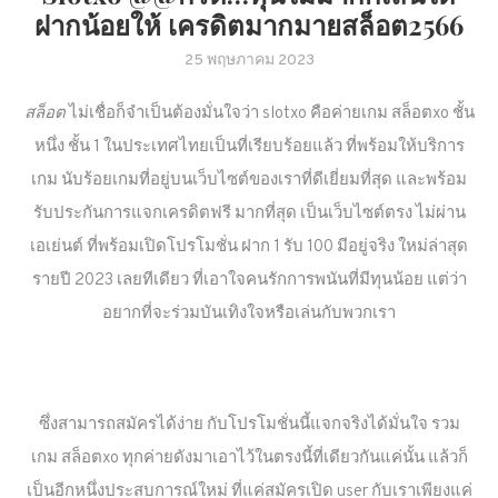
ฝากน้อยให้ เครดิตมากมายสล็อต2566
25 พฤษภาคม 2023
สล็อต
ไม่เชื่อก็จำเป็นต้องมั่นใจว่า slotxo คือค่ายเกม สล็อตxo ชั้น
หนึ่ง ชั้น 1 ในประเทศไทยเป็นที่เรียบร้อยแล้ว ที่พร้อมให้บริการ
เกม นับร้อยเกมที่อยู่บนเว็บไซต์ของเราที่ดีเยี่ยมที่สุด และพร้อม
รับประกันการแจกเครดิตฟรี มากที่สุด เป็นเว็บไซต์ตรง ไม่ผ่าน
เอเย่นต์ ที่พร้อมเปิดโปรโมชั่น ฝาก 1 รับ 100 มีอยู่จริง ใหม่ล่าสุด
รายปี 2023 เลยทีเดียว ที่เอาใจคนรักการพนันที่มีทุนน้อย แต่ว่า
อยากที่จะร่วมบันเทิงใจหรือเล่นกับพวกเรา
ซึ่งสามารถสมัครได้ง่าย กับโปรโมชั่นนี้แจกจริงได้มั่นใจ รวม
เกม สล็อตxo ทุกค่ายดังมาเอาไว้ในตรงนี้ที่เดียวกันแค่นั้น แล้วก็
เป็นอีกหนึ่งประสบการณ์ใหม่ ที่แค่สมัครเปิด user กับเราเพียงแค่