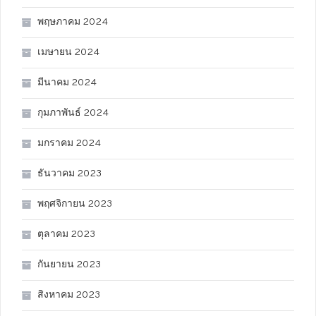
พฤษภาคม 2024
เมษายน 2024
มีนาคม 2024
กุมภาพันธ์ 2024
มกราคม 2024
ธันวาคม 2023
พฤศจิกายน 2023
ตุลาคม 2023
กันยายน 2023
สิงหาคม 2023