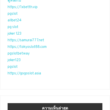
ดูหนังโป๊
https://1xbetth.vip
pgslot
allbet24
pg slot
joker 123
https://samurai777.net
https://tokyoslot88.com
pgslotbetway
joker123
pgslot
https://gogoslot.asia
ความเห็นล่าสุด