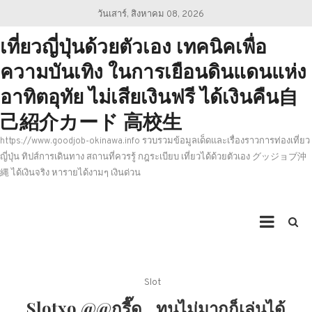
Skip
วันเสาร์, สิงหาคม 08, 2026
to
เที่ยวญี่ปุ่นด้วยตัวเอง เทคนิคเพื่อ
content
ความบันเทิง ในการเยือนดินแดนแห่ง
อาทิตอุทัย ไม่เสียเงินฟรี ได้เงินคืน自
己紹介カード 高校生
https://www.goodjob-okinawa.info รวบรวมข้อมูลเด็ดและเรื่องราวการท่องเที่ยว
ญี่ปุ่น ทิปส์การเดินทาง สถานที่ควรรู้ กฎระเบียบ เที่ยวได้ด้วยตัวเอง グッジョブ沖
縄 ได้เงินจริง หารายได้งามๆ เงินด่วน
Slot
Slotxo @@กรี๊ด…ทุนไม่มากก็เล่นได้