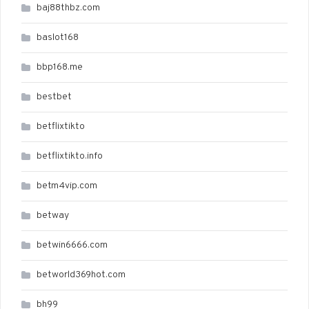
baj88thbz.com
baslot168
bbp168.me
bestbet
betflixtikto
betflixtikto.info
betm4vip.com
betway
betwin6666.com
betworld369hot.com
bh99