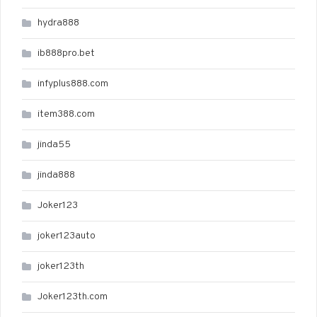
hydra888
ib888pro.bet
infyplus888.com
item388.com
jinda55
jinda888
Joker123
joker123auto
joker123th
Joker123th.com