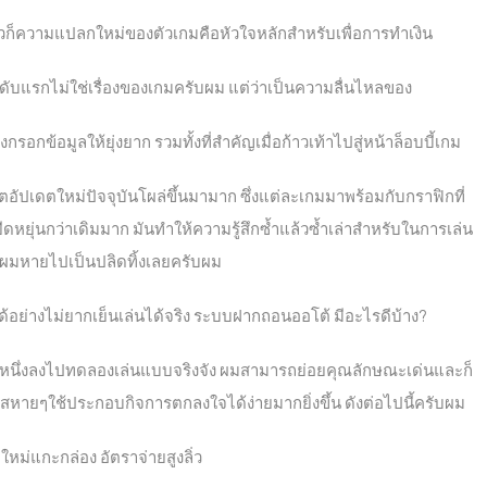
ล้วก็ความแปลกใหม่ของตัวเกมคือหัวใจหลักสำหรับเพื่อการทำเงิน
ลำดับแรกไม่ใช่เรื่องของเกมครับผม แต่ว่าเป็นความลื่นไหลของ
อกข้อมูลให้ยุ่งยาก รวมทั้งที่สำคัญเมื่อก้าวเท้าไปสู่หน้าล็อบบี้เกม
อัปเดตใหม่ปัจจุบันโผล่ขึ้นมามาก ซึ่งแต่ละเกมมาพร้อมกับกราฟิกที่
่ยืดหยุ่นกว่าเดิมมาก มันทำให้ความรู้สึกซ้ำแล้วซ้ำเล่าสำหรับในการเล่น
งผมหายไปเป็นปลิดทิ้งเลยครับผม
ด้อย่างไม่ยากเย็นเล่นได้จริง ระบบฝากถอนออโต้ มีอะไรดีบ้าง?
หนึ่งลงไปทดลองเล่นแบบจริงจัง ผมสามารถย่อยคุณลักษณะเด่นและก็
สหายๆใช้ประกอบกิจการตกลงใจได้ง่ายมากยิ่งขึ้น ดังต่อไปนี้ครับผม
ใหม่แกะกล่อง อัตราจ่ายสูงลิ่ว