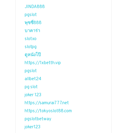
JINDA888
pgslot
พุซซี่888
บาคาร่า
slotxo
slotpg
ดูหนังโป๊
https://1xbetth.vip
pgslot
allbet24
pg slot
joker 123
https://samurai777.net
https://tokyoslot88.com
pgslotbetway
joker123