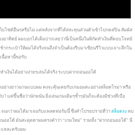
็บไซต์อื่นๆหรือไม่ แต่หลังจากที่ได้สละทุนส่วนตัวเข้าไปกดสปิน สัมผัส
าทิตย์ ผมบอกได้เต็มปากเลยว่านี่เป็นหนึ่งในพิกัดทำเงินที่ตอบโจทย์
ไรเข้ากระเป๋าให้ผมได้จริงจนถึงจำเป็นต้องรีบมาเขียนรีวิวแบบเจาะลึกใน
เนื้อหานี้ขอรับ
 ทำเงินได้อย่างง่ายๆเล่นได้จริง ระบบฝากถอนออโต้
 มาอย่างยาวนานแบบผม คงจะคุ้นเคยกับเกมอมตะอย่างสล็อตโรม่า หรือ
 แต่ขึ้นชื่อว่านักพนัน ยิ่งเล่นเกมเดิมๆซ้ำๆมันก็จะต้องมีช่วงที่เบื่อ
ึ้น จนกว่าผมได้มาเจอกับแพลตฟอร์มนี้ ซึ่งคำโปรยปรายที่ว่า
สล็อตxo
พบ
ถอนออโต้ มันสะดุดตาผมตรงคำว่า “เกมใหม่” รวมทั้ง “ฝากถอนออโต้” นี่
แหละครับผม