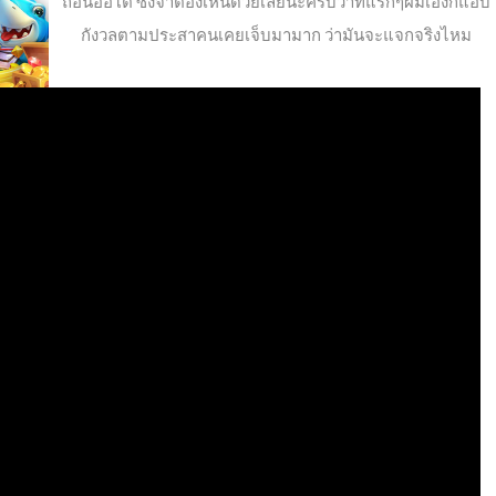
ถอนออโต้ ซึ่งจำต้องเห็นด้วยเลยนะครับว่าทีแรกๆผมเองก็แอบ
กังวลตามประสาคนเคยเจ็บมามาก ว่ามันจะแจกจริงไหม