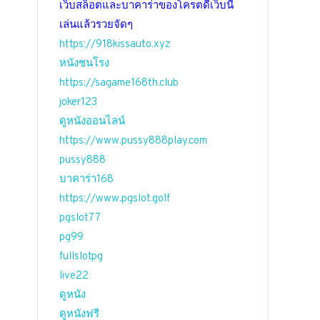
เว็บสล็อตและบาคาร่าของโครตดีเว็บนี้
เล่นแล้วรวยจัดๆ
https://918kissauto.xyz
หนังชนโรง
https://sagame168th.club
joker123
ดูหนังออนไลน์
https://www.pussy888play.com
pussy888
บาคาร่า168
https://www.pgslot.golf
pgslot77
pg99
fullslotpg
live22
ดูหนัง
ดูหนังฟรี