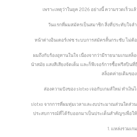
เพราะเหตุว่าในยุค 2026 อย่างนี้ ความรวดเร็วแ
วันแรกที่ผมสมัครเป็นสมาชิก สิ่งที่ประทับใจ
หน้าต่างอินเตอร์เฟซ ระบบการสมัครสั้นกระชับ ไม่ต้องกร
ผมถึงกับร้องอุทานในใจ เนื่องจากว่ามีรายนามเกมสล็อต
นำสมัย แสงสีเสียงจัดเต็ม และก็ฟีเจอร์การซื้อฟรีสปินที
สล็อตค่ายเดิมขอ
ส่องความปังของ slotxo เจอกับเกมส์ใหม่ ทำเงินไ
slotxo จากการที่ผมทุ่มเวลาและงบประมาณส่วนใดส่วน
ประสบการณ์ที่ได้รับออกมาเป็นประเด็นสำคัญๆเพื่อให้
1. แหล่งรวมเกม