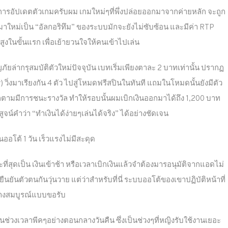
เพื่อการอัปเดตตัวเกมครับผม เกมใหม่ๆที่พึ่งปล่อยออกมาจากค่ายหลัก จะถูก
ี่มาใหม่เป็น “อัลกอริทึม” ของระบบมักจะยังไม่ซับซ้อน และมีค่า RTP
งสูงในขั้นแรก เพื่อเย้ายวนใจให้คนเข้าไปเล่น
ล่ากรุสมบัติตัวใหม่ปัจจุบัน เบทเริ่มเพียงตาละ 2 บาทเท่านั้น ปรากฏ
) วิ่งมาเรียงกัน 4 ตัว ไปสู่โหมดฟรีสปินในทันที แถมในโหมดนั้นยังมีตัว
ดก็ตามมีการชนะรางวัล ทำให้รอบนั้นผมเบิกเงินออกมาได้ถึง 1,200 บาท
สูจน์คำว่า “ทำเงินได้ง่ายๆเล่นได้จริง” ได้อย่างชัดเจน
อโต้ 1 วัน เร็วแรงไม่มีสะดุด
ี่สุดเป็น เงินเข้าช้า หรือเวลาเบิกเงินแล้วจำต้องมารอนุมัติจากแอดไม่
ยืนยันตัวตนกันวุ่นวาย แต่ว่าสำหรับที่นี่ ระบบออโต้ของเขาปฏิบัติหน้าที่
่างสมบูรณ์แบบขอรับ
ช่วงเวลาพีคๆอย่างตอนกลางวันคืน ซึ่งเป็นช่วงๆที่หญิงรับใช้งานเยอะ