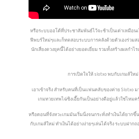
หรือระบบออโต้ที่ประชาสัมพันธ์ไว้จะช้าเป็นเต่าเหมือนเว
ฟีพบร์ใหม่ๆและก็ทดสอบระบบการคลังด้วยตัวเองร่วมสองอ
นักเสี่ยงดวงยุคนี้ได้อย่างยอดเยี่ยม รวมทั้งสร้างผลกำ
การเปิดใจให้ slotxo พบกับเกมส์ใหม่
เอาเข้าจริง สำหรับคนที่เป็นแฟนคลับของค่าย Slotxo
เกมทวยเทพไฉ่ซิงเอี๊ยกันเป็นอย่างดีอยู่แล้วใช่ไหมครับ?
หรือตอนที่จังหวะเกมมันเริ่มนิ่งจนกระทั่งทำเงินได้ยากข
กับเกมส์ใหม่ ทำเงินได้อย่างง่ายๆเล่นได้จริง ระบบฝาก