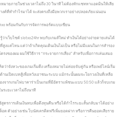
ดหมายภายในช่วงเวลาไม่ถึง 30 วินาที ไม่ต้องทักแชทหาแอดมินให้เสีย
สตางค์ที่ทำกำไรมาได้ จะส่งตรงถึงมือพวกเราอย่างปลอดภัยแน่นอน
xo พร้อมกันกับการจัดการพอร์ตแบบเซียน
ว่าเว็บไซต์ slotxo24hr พบกับเกมส์ใหม่ ทำเงินได้อย่างง่ายดายเล่นได้
สูงแค่ไหน แต่ว่าถ้าเกิดคุณเดินเงินไม่เป็น หรือไม่มีแผนในการสำรอง
์ตรงของผม ผมใช้วิธีการ “กระจายการเสี่ยง” สำหรับเพื่อการเล่นเสมอ
าจังหวะของเกมเริ่มตึง เครื่องหมายไม่ค่อยจับคู่กัน หรือเพย์ไลน์เริ่ม
้อด้านเปิดเบทสู้เพื่อหวังเอาชนะระบบ แม้กระนั้นผมจะโยกวงเงินที่เหลือ
ื่องจากเกมไพ่บาคาร่าเป็นเกมที่มีอัตราแพ้ชนะแบบ 50:50 แล้วก็จบเกม
นระยะเวลาไม่ถึงนาที
ูตรการเดินเงินทบเพื่อดึงทุนคืน หรือได้กำไรระยะสั้นกลับมาได้อย่าง
ล็อต ตัวอย่างเช่น โบนัสเครดิตฟรีเพิ่มยอดฝาก หรือการคืนยอดเสียราย