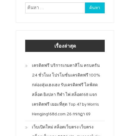
ค้นหา
สำหรับ:
เรื่องล่าสุด
เครดิตฟรี บริการเกมคาสิโน ครบครัน
24 ชั่วโมง โปรโมชั่นเครดิตฟรี 100%
กล่องสุ่มเฮงเฮง รับเครดิตฟรี ไลฟ์สด
สล็อต ยิงปลา กีฬา ไพ่ สล็อต168 แจก
เครดิตฟรี เยอะที่สุด Top 47 by Morris
Hengjing168d.com 26 กรกฎา 69
เว็บเปิดใหม่ สล็อตเว็บตรง เว็บตรง