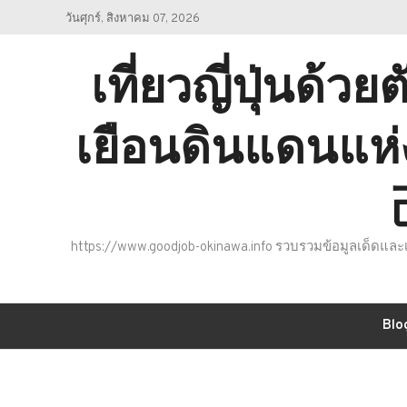
Skip
วันศุกร์, สิงหาคม 07, 2026
to
เที่ยวญี่ปุ่นด้
content
เยือนดินแดนแห่งอ
https://www.goodjob-okinawa.info รวบรวมข้อมูลเด็ดและเร
Blo