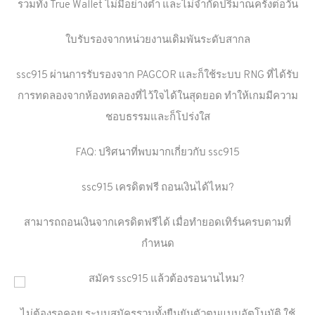
รวมทั้ง True Wallet ไม่มีอย่างต่ำ และไม่จำกัดปริมาณครั้งต่อวัน
ใบรับรองจากหน่วยงานเดิมพันระดับสากล
ssc915 ผ่านการรับรองจาก PAGCOR และก็ใช้ระบบ RNG ที่ได้รับ
การทดลองจากห้องทดลองที่ไว้ใจได้ในสุดยอด ทำให้เกมมีความ
ชอบธรรมและก็โปร่งใส
FAQ: ปริศนาที่พบมากเกี่ยวกับ ssc915
ssc915 เครดิตฟรี ถอนเงินได้ไหม?
สามารถถอนเงินจากเครดิตฟรีได้ เมื่อทำยอดเทิร์นครบตามที่
กำหนด
สมัคร ssc915 แล้วต้องรอนานไหม?
ไม่ต้องรอคอย ระบบสมัครรวมทั้งยืนยันตัวตนแบบอัตโนมัติ ใช้