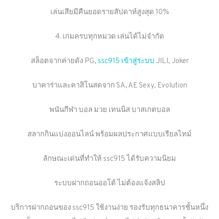
เล่นเสียมีคืนยอดรายสัปดาห์สูงสุด 10%
4. เกมครบทุกหมวด เล่นได้ไม่จำกัด
สล็อตจากค่ายดัง PG,
ssc915 เข้าสู่ระบบ
JILI, Joker
บาคาร่าและคาสิโนสดจาก SA, AE Sexy, Evolution
พนันกีฬา บอล มวย เทนนิส บาสเกตบอล
สลากกินแบ่งออนไลน์ พร้อมผลประกาศแบบเรียลไทม์
ลักษณะเด่นที่ทำให้ ssc915 ได้รับความนิยม
ระบบฝากถอนออโต้ ไม่ต้องแจ้งสลิป
บริการฝากถอนของ ssc915 ใช้งานง่าย รองรับทุกธนาคารชั้นหนึ่ง