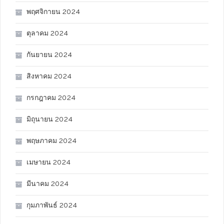
พฤศจิกายน 2024
ตุลาคม 2024
กันยายน 2024
สิงหาคม 2024
กรกฎาคม 2024
มิถุนายน 2024
พฤษภาคม 2024
เมษายน 2024
มีนาคม 2024
กุมภาพันธ์ 2024