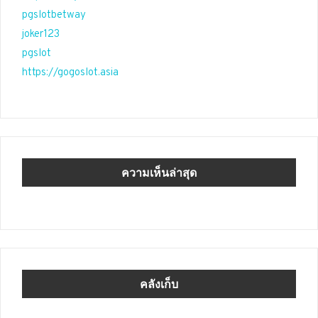
pgslotbetway
joker123
pgslot
https://gogoslot.asia
ความเห็นล่าสุด
คลังเก็บ