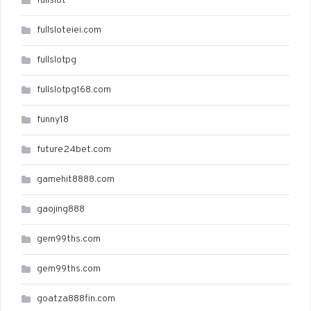
fullslot
fullsloteiei.com
fullslotpg
fullslotpg168.com
funny18
future24bet.com
gamehit8888.com
gaojing888
gem99ths.com
gem99ths.com
goatza888fin.com