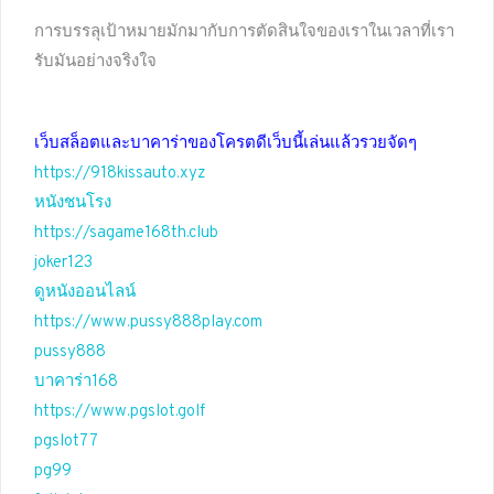
การบรรลุเป้าหมายมักมากับการตัดสินใจของเราในเวลาที่เรา
รับมันอย่างจริงใจ
เว็บสล็อตและบาคาร่าของโครตดีเว็บนี้เล่นแล้วรวยจัดๆ
https://918kissauto.xyz
หนังชนโรง
https://sagame168th.club
joker123
ดูหนังออนไลน์
https://www.pussy888play.com
pussy888
บาคาร่า168
https://www.pgslot.golf
pgslot77
pg99