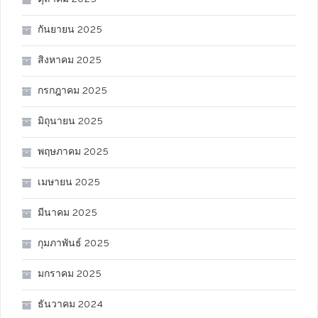
กันยายน 2025
สิงหาคม 2025
กรกฎาคม 2025
มิถุนายน 2025
พฤษภาคม 2025
เมษายน 2025
มีนาคม 2025
กุมภาพันธ์ 2025
มกราคม 2025
ธันวาคม 2024