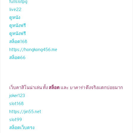
fullslotpg
live22
ดูหนัง
ดูหนังฟรี
ดูหนังฟรี
สล็อต168
https://hongkong456.me
สล็อต66
เว็บคาสิโนน่าเล่น ทั้ง
สล็อต
และ
บาคาร่า
ตึงจริงแตกบ่อยมาก
joker123
slot168
https://jin55.net
slot99
สล็อตเว็บตรง