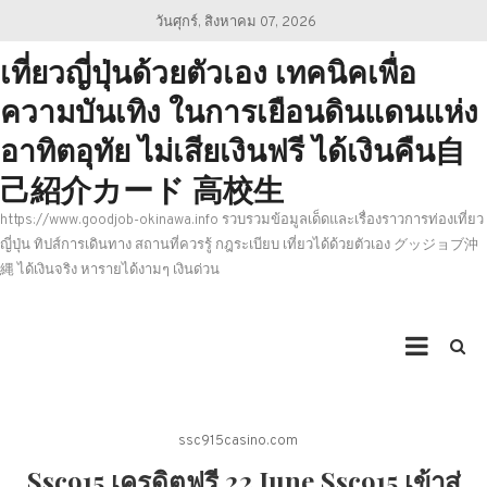
Skip
วันศุกร์, สิงหาคม 07, 2026
to
เที่ยวญี่ปุ่นด้วยตัวเอง เทคนิคเพื่อ
content
ความบันเทิง ในการเยือนดินแดนแห่ง
อาทิตอุทัย ไม่เสียเงินฟรี ได้เงินคืน自
己紹介カード 高校生
https://www.goodjob-okinawa.info รวบรวมข้อมูลเด็ดและเรื่องราวการท่องเที่ยว
ญี่ปุ่น ทิปส์การเดินทาง สถานที่ควรรู้ กฎระเบียบ เที่ยวได้ด้วยตัวเอง グッジョブ沖
縄 ได้เงินจริง หารายได้งามๆ เงินด่วน
ssc915casino.com
Ssc915 เครดิตฟรี 22 June Ssc915 เข้าสู่