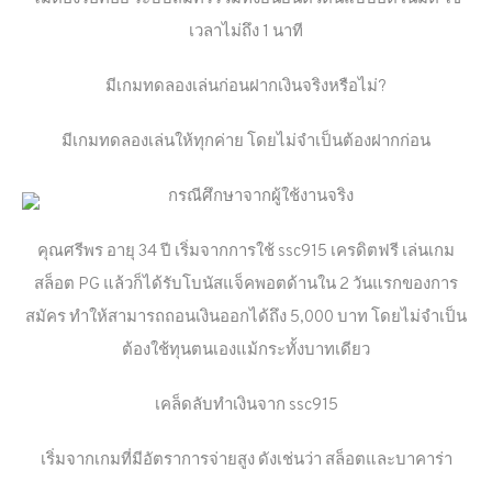
เวลาไม่ถึง 1 นาที
มีเกมทดลองเล่นก่อนฝากเงินจริงหรือไม่?
มีเกมทดลองเล่นให้ทุกค่าย โดยไม่จำเป็นต้องฝากก่อน
กรณีศึกษาจากผู้ใช้งานจริง
คุณศรีพร อายุ 34 ปี เริ่มจากการใช้ ssc915 เครดิตฟรี เล่นเกม
สล็อต PG แล้วก็ได้รับโบนัสแจ็คพอตด้านใน 2 วันแรกของการ
สมัคร ทำให้สามารถถอนเงินออกได้ถึง 5,000 บาท โดยไม่จำเป็น
ต้องใช้ทุนตนเองแม้กระทั้งบาทเดียว
เคล็ดลับทำเงินจาก ssc915
เริ่มจากเกมที่มีอัตราการจ่ายสูง ดังเช่นว่า สล็อตและบาคาร่า