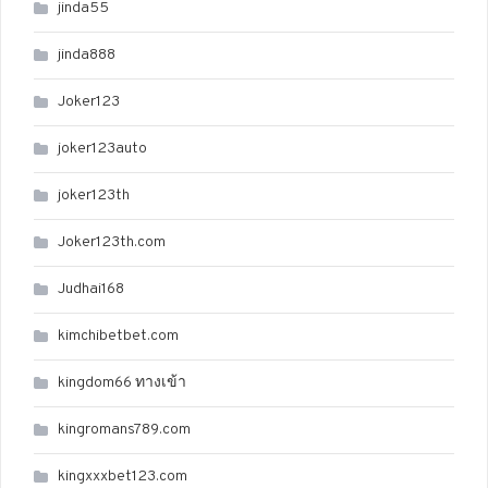
jinda55
jinda888
Joker123
joker123auto
joker123th
Joker123th.com
Judhai168
kimchibetbet.com
kingdom66 ทางเข้า
kingromans789.com
kingxxxbet123.com