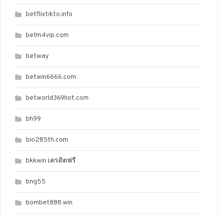
betflixtikto.info
betm4vip.com
betway
betwin6666.com
betworld369hot.com
bh99
bio285th.com
bkkwin เครดิตฟรี
bng55
bombet888.win