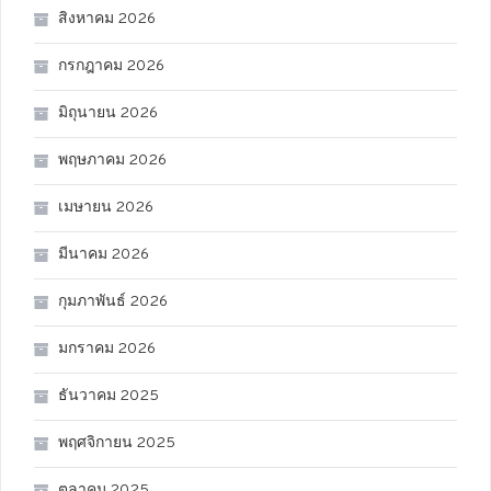
สิงหาคม 2026
กรกฎาคม 2026
มิถุนายน 2026
พฤษภาคม 2026
เมษายน 2026
มีนาคม 2026
กุมภาพันธ์ 2026
มกราคม 2026
ธันวาคม 2025
พฤศจิกายน 2025
ตุลาคม 2025