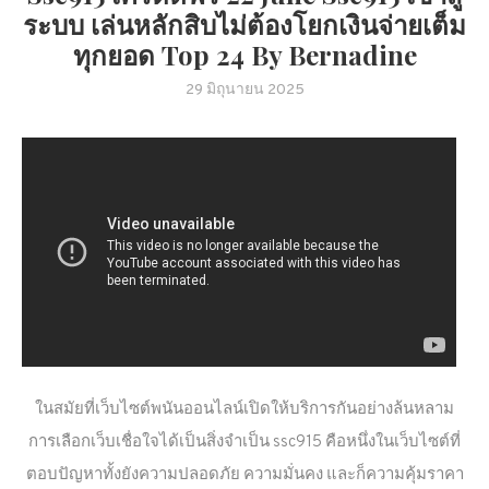
ระบบ เล่นหลักสิบไม่ต้องโยกเงินจ่ายเต็ม
ทุกยอด Top 24 By Bernadine
29 มิถุนายน 2025
ในสมัยที่เว็บไซต์พนันออนไลน์เปิดให้บริการกันอย่างล้นหลาม
การเลือกเว็บเชื่อใจได้เป็นสิ่งจำเป็น ssc915 คือหนึ่งในเว็บไซต์ที่
ตอบปัญหาทั้งยังความปลอดภัย ความมั่นคง และก็ความคุ้มราคา