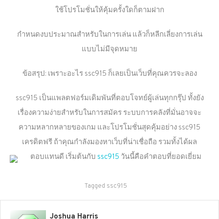
ใช้โปรโมชั่นให้คุ้มครั้งใดก็ตามฝาก
กำหนดงบประมาณสำหรับในการเล่น แล้วก็หลีกเลี่ยงการเล่น
แบบไม่มีจุดหมาย
ข้อสรุป: เพราะอะไร ssc915 ก็เลยเป็นเว็บที่คุณควรจะลอง
ssc915 เป็นแพลตฟอร์มเดิมพันที่ตอบโจทย์ผู้เล่นทุกกรุ๊ป ทั้งยัง
เรื่องความง่ายสำหรับในการสมัคร ระบบการคลังที่มั่นอาจจะ
ความหลากหลายของเกม และโปรโมชั่นสุดคุ้มอย่าง ssc915
เครดิตฟรี ถ้าคุณกำลังมองหาเว็บที่น่าเชื่อถือ รวมทั้งได้ผล
ตอบแทนดี เริ่มต้นกับ
ssc915
วันนี้คือคำตอบที่ยอดเยี่ยม
Tagged
ssc915
Joshua Harris