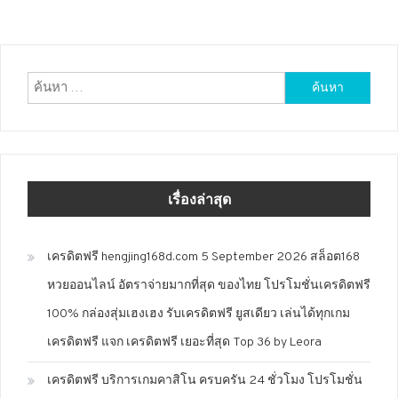
ค้นหา
สำหรับ:
เรื่องล่าสุด
เครดิตฟรี hengjing168d.com 5 September 2026 สล็อต168
หวยออนไลน์ อัตราจ่ายมากที่สุด ของไทย โปรโมชั่นเครดิตฟรี
100% กล่องสุ่มเฮงเฮง รับเครดิตฟรี ยูสเดียว เล่นได้ทุกเกม
เครดิตฟรี แจก เครดิตฟรี เยอะที่สุด Top 36 by Leora
เครดิตฟรี บริการเกมคาสิโน ครบครัน 24 ชั่วโมง โปรโมชั่น