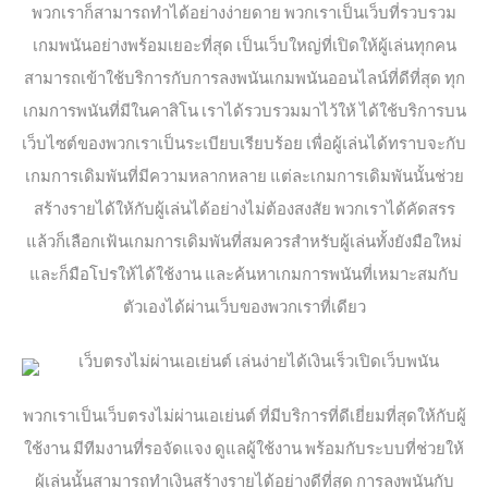
พวกเราก็สามารถทำได้อย่างง่ายดาย พวกเราเป็นเว็บที่รวบรวม
เกมพนันอย่างพร้อมเยอะที่สุด เป็นเว็บใหญ่ที่เปิดให้ผู้เล่นทุกคน
สามารถเข้าใช้บริการกับการลงพนันเกมพนันออนไลน์ที่ดีที่สุด ทุก
เกมการพนันที่มีในคาสิโน เราได้รวบรวมมาไว้ให้ ได้ใช้บริการบน
เว็บไซต์ของพวกเราเป็นระเบียบเรียบร้อย เพื่อผู้เล่นได้ทราบจะกับ
เกมการเดิมพันที่มีความหลากหลาย แต่ละเกมการเดิมพันนั้นช่วย
สร้างรายได้ให้กับผู้เล่นได้อย่างไม่ต้องสงสัย พวกเราได้คัดสรร
แล้วก็เลือกเฟ้นเกมการเดิมพันที่สมควรสำหรับผู้เล่นทั้งยังมือใหม่
และก็มือโปรให้ได้ใช้งาน และค้นหาเกมการพนันที่เหมาะสมกับ
ตัวเองได้ผ่านเว็บของพวกเราที่เดียว
เว็บตรงไม่ผ่านเอเย่นต์ เล่นง่ายได้เงินเร็วเปิดเว็บพนัน
พวกเราเป็นเว็บตรงไม่ผ่านเอเย่นต์ ที่มีบริการที่ดีเยี่ยมที่สุดให้กับผู้
ใช้งาน มีทีมงานที่รอจัดแจง ดูแลผู้ใช้งาน พร้อมกับระบบที่ช่วยให้
ผู้เล่นนั้นสามารถทำเงินสร้างรายได้อย่างดีที่สุด การลงพนันกับ