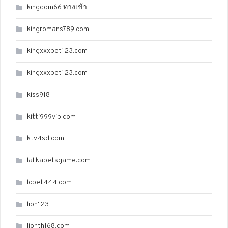
kingdom66 ทางเข้า
kingromans789.com
kingxxxbet123.com
kingxxxbet123.com
kiss918
kitti999vip.com
ktv4sd.com
lalikabetsgame.com
lcbet444.com
lion123
lionth168.com