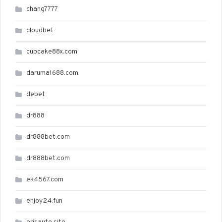
chang7777
cloudbet
cupcake88x.com
daruma1688.com
debet
dr888
dr888bet.com
dr888bet.com
ek4567.com
enjoy24.fun