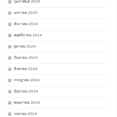
กุมภาพันธ์ 2025
มกราคม 2025
ธันวาคม 2024
พฤศจิกายน 2024
ตุลาคม 2024
กันยายน 2024
สิงหาคม 2024
กรกฎาคม 2024
มิถุนายน 2024
พฤษภาคม 2024
เมษายน 2024