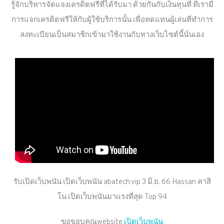
รู้จักบริหารจัดแจงเครดิตฟรีที่ได้รับมา ด้วยกันกับเงินทุนที่ ที่เรามี
การแจกเครดิตฟรีให้กับผู้ใช้บริการนั้น เพื่อทดแทนผู้เล่นที่ทำการ
ลงทะเบียนเป็นสมาชิกเข้ามาใช้งานกับทางเว็บไซต์นี้นั่นเอง
รับเปิดเว็บพนัน เปิดเว็บพนัน abatech.vip 3 มิ.ย. 66 Hassan คาสิ
โน เปิดเว็บพนันมาแรงที่สุด Top 94
ขอขอบคุณwebsite
เปิดเว็บพนัน