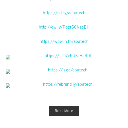
https://bit.ly/aabatech
http://ow.ly/Pbzr50NspBH
https://wow.in.th/abatech
https://t.co/vhUFJHJ8Dl
https://is.gd/abatech
https://rebrand.ly/abatech
…
Read More