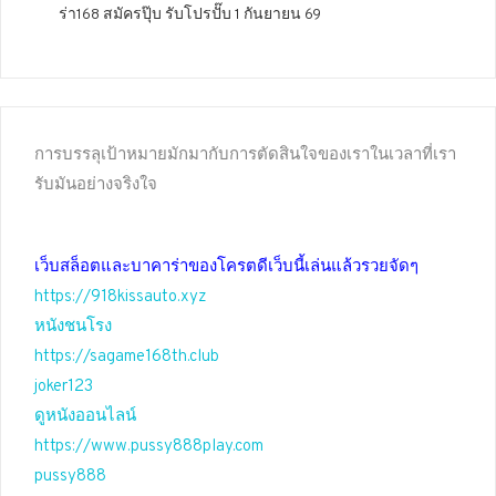
ร่า168 สมัครปุ๊บ รับโปรปั๊บ 1 กันยายน 69
การบรรลุเป้าหมายมักมากับการตัดสินใจของเราในเวลาที่เรา
รับมันอย่างจริงใจ
เว็บสล็อตและบาคาร่าของโครตดีเว็บนี้เล่นแล้วรวยจัดๆ
https://918kissauto.xyz
หนังชนโรง
https://sagame168th.club
joker123
ดูหนังออนไลน์
https://www.pussy888play.com
pussy888