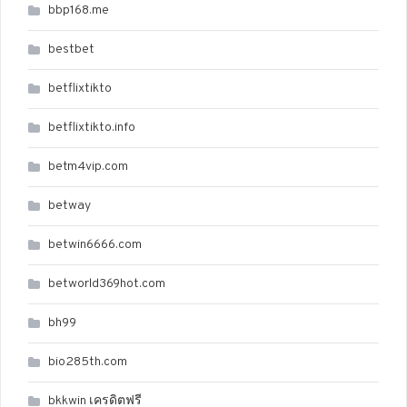
bbp168.me
bestbet
betflixtikto
betflixtikto.info
betm4vip.com
betway
betwin6666.com
betworld369hot.com
bh99
bio285th.com
bkkwin เครดิตฟรี