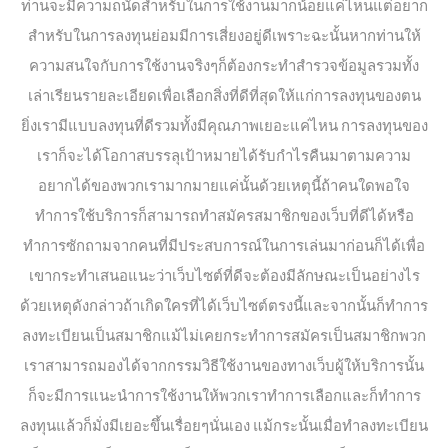
ท่านจะมีความถนัดสำหรับในการใช้งานมากน้อยแค่ไหนแต่อยาก
สำหรับในการลงทุนย่อมมีการเสี่ยงอยู่ดีเพราะฉะนั้นหากท่านให้
ความสนใจกับการใช้งานจริงๆก็ต้องกระทำสำรวจข้อมูลรวมทั้ง
เล่าเรียนรายละเอียดเพื่อเลือกสิ่งที่ดีที่สุดให้แก่การลงทุนของตน
ยิ่งเรามีแบบลงทุนที่ดีรวมทั้งมีคุณภาพเยอะแค่ไหน การลงทุนของ
เราก็จะได้โอกาสบรรลุเป้าหมายได้รับกำไรคืนมาตามความ
อยากได้ของพวกเรามากมายแค่นั้นด้วยเหตุนี้ถ้าคนใดพอใจ
ทำการใช้บริการก็สามารถทำสมัครสมาชิกของเว็บที่ดีได้หรือ
ทำการซักถามจากคนที่มีประสบการณ์ในการเล่นมาก่อนก็ได้เพื่อ
เขากระทำเสนอแนะว่าเว็บไซต์ที่ดีจะต้องมีลักษณะเป็นอย่างไร
ด้วยเหตุดังกล่าวถ้าเกิดใครที่ได้เว็บไซต์ตรงนี้และจากนั้นก็ทำการ
ลงทะเบียนเป็นสมาชิกแม้ไม่เคยกระทำการสมัครเป็นสมาชิกพวก
เราสามารถมองได้จากกรรมวิธีใช้งานของทางเว็บผู้ให้บริการนั้น
ก็จะมีการแนะนำการใช้งานให้พวกเราทำการเลือกและก็ทำการ
ลงทุนแล้วก็มั่งมีเยอะขึ้นเรื่อยๆนั่นเอง แม้กระนั้นเมื่อทำลงทะเบียน