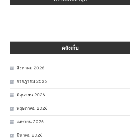
คลังเก็บ
สิงหาคม 2026
กรกฎาคม 2026
มิถุนายน 2026
พฤษภาคม 2026
เมษายน 2026
มีนาคม 2026