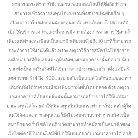
สามารถกระทำการใช้งานผ่านระบบออนไลน์ได้ซึ่งถือว่าเรา
สามารถเข้าถึงการลงทุนได้ง่ายรวมทั้งสบายเพิ่มขึ้นเรื่อยๆ
เนื่องจากว่าในสมัยก่อนนักลงทุนจะต้องทำเดินทางไปสถานที่ที่
เปิดให้บริการแต่ว่าขณะนี้ทหารมีความต้องการทางการใช้งานก็
เพียงแต่ทำลงทะเบียนเป็นสมาชิกเพียงแต่ไม่ถึง 10 นาทีก็สามารถ
กระทำการใช้งานได้แล้วเพราะเหตุว่าวิธีการสมัครไม่ได้ยุ่งยาก
เหมือนอย่างที่คิดเลยและภูมิหลังของเกมบาคาร่านั้นมีความนิยม
รวมทั้งเป็นเกมรื่นเริงที่ได้เริ่มมาจากประเทศอเมริกาตั้งแต่ปีคริ
สตศักราช 1914 ถึง 1922และบวกกับเป็นเกมส์ในลักษณะของการ
เดิมพันจึงได้รับความนิยม เพิ่มมากยิ่งขึ้นโดยตลอด ด้วยเหตุว่า
เกมบาคาร่าที่เป็นเกมส์พนันนั้นสามารถสร้างรายได้ให้แก่นัมา
ยากลงทุนได้ก็เลยทำให้นักลงทุนนั้นนิยมกระทำการใช้งานถ้าผู้ใด
สนใจจัดแจงการลงทุนและก็ยังไม่เคยทราบว่าทำการสมัครเป็น
สมาชิกของเว็บไซต์ไหนถ้าเกิดสามารถทำสมัครเป็นสมาชิกของ
เว็บไซต์คาสิโนออนไลน์ที่เปิดให้เล่นเกี่ยวกับเกมบาคาร่าได้ คาสิ