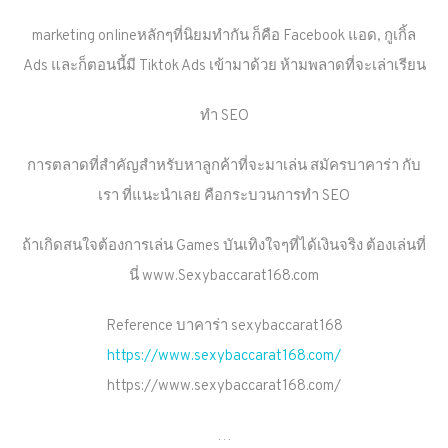
marketing onlineหลักๆที่นิยมทำกัน ก็คือ Facebook แอด, กูเกิ้ล
Ads และก็ตอนนี้มี Tiktok Ads เข้ามาด้วย ห้ามพลาดที่จะเล่าเรียน
ทำ SEO
การตลาดที่สำคัญสำหรับหาลูกค้าที่จะมาเล่น สมัครบาคาร่า กับ
เรา ที่แนะนำเลย คือกระบวนการทำ SEO
ถ้าเกิดสนใจต้องการเล่น Games บันเทิงใจๆที่ได้เงินจริง ต้องเล่นที่
นี่ www.Sexybaccarat168.com
Reference บาคาร่า sexybaccarat168
https://www.sexybaccarat168.com/
https://www.sexybaccarat168.com/
…