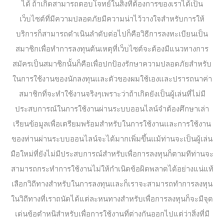
ได้ ถ้าเกิดสามารถตอบโจทย์ในสิ่งที่ต้องการของเราได้เป็น
เว็บไซต์ที่มีความปลอดภัยมีความน่าไว้วางใจสำหรับการให้
บริการก็สามารถดำเนินลำดับต่อไปก็คือวิธีการลงทะเบียนเป็น
สมาชิกเพื่อทำการลงทุนต้นเหตุที่เว็บไซต์จะต้องมีแนวทางการ
สมัครเป็นสมาชิกนั้นก็คือเพื่อปกป้องรักษาความปลอดภัยสำหรับ
ในการใช้งานของนักลงทุนและตัวของผมใช้เองและปรารถนาค่า
สมาชิกที่จะทำใช้งานจริงๆเพราะว่าถ้าเกิดยังเป็นผู้เล่นที่ไม่มี
ประสบการณ์ในการใช้งานผ่านระบบออนไลน์จำต้องศึกษาเล่า
เรียนข้อมูลเพื่อเตรียมพร้อมสำหรับในการใช้งานและการใช้งาน
ของท่านผ่านระบบออนไลน์จะได้มากเพิ่มขึ้นแม้ท่านจะเป็นผู้เล่น
มือใหม่ที่ยังไม่มีประสบการณ์สำหรับเพื่อการลงทุนก็ตามทีท่านจะ
สามารถกระทำการใช้งานไม่ให้กำเนิดข้อผิดพลาดได้อย่างแน่แท้
เลือกวิถีทางสำหรับในการลงทุนและก็เราจะสามารถทำการลงทุน
ในวิถีทางที่เราถนัดได้แต่ละหนทางสำหรับเพื่อการลงทุนก็จะมีจุด
เด่นข้อตำหนิสำหรับเพื่อการใช้งานที่ต่างกันออกไปแต่ว่าสิ่งที่มี