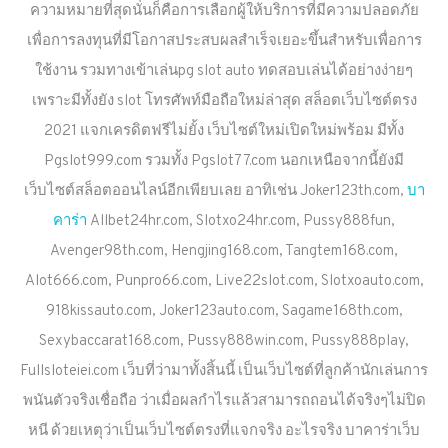
ความหมายที่สุดนั่นก็คือการเลือกผู้ให้บริการที่มีความปลอดภัย
เพื่อการลงทุนที่มีโอกาสประสบผลสำเร็จเยอะขึ้นสำหรับเพื่อการ
ใช้งาน รวมทางเข้าเล่นpg slot auto ทดสอบเล่นได้อย่างง่ายๆ
เพราะมีทั้งยัง slot โทรศัพท์มือถือใหม่ล่าสุด สล็อตเว็บไซต์ตรง
2021 แจกเครดิตฟรีไม่ยั้ง เว็บไซต์ใหม่เปิดใหม่พร้อม มีทั้ง
Pgslot999.com รวมทั้ง Pgslot77.com นอกเหนือจากนี้ยังมี
เว็บไซต์สล็อตออนไลน์อีกเพียบเลย อาทิเช่น Joker123th.com,
บา
คาร่า
Allbet24hr.com, Slotxo24hr.com, Pussy888fun,
Avenger98th.com, Hengjing168.com, Tangtem168.com,
Alot666.com, Punpro66.com, Live22slot.com, Slotxoauto.com,
918kissauto.com, Joker123auto.com, Sagame168th.com,
Sexybaccarat168.com, Pussy888win.com, Pussy888play,
Fullsloteiei.com เว็บที่ว่ามาทั้งสิ้นนี้ เป็นเว็บไซต์ที่ลูกค้านักเล่นการ
พนันตัวจริงเชื่อถือ ว่าเมื่อผลกำไรแล้วสามารถถอนได้จริงๆไม่ปิด
หนี ด้วยเหตุว่าเป็นเว็บไซต์ตรงที่แจกจริง อะไรจริง บาคาร่าเว็บ