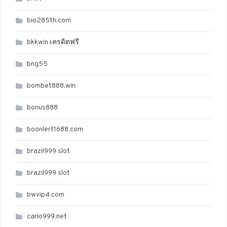
bio285th.com
bkkwin เครดิตฟรี
bng55
bombet888.win
bonus888
boonlert1688.com
brazil999 slot
brazil999 slot
bwvip4.com
carlo999.net