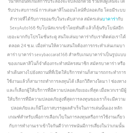
วินาทีก่อนที่เกมส์การประลองจะจบลงอีกด้วย รวมทั้งผู้เล่นจะได้
รับประสบการณ์ การเล่นคาสิโนออนไลน์ที่ปลอดภัย โดยมีระบบ
สำรวจที่ได้รับการยอมรับในระดับสากล สมัครเล่น
บาคาร่า
กับ
SexyAuto168 รับโบนัสแรกเข้าโดยทันที แล้วก็ลุ้นรับโบนัสอีก
เยอะมากกับโปรโมชั่นระดู สนใจเล่นบาคาร่ากับเราติดต่อเราได้
ตลอด 24 ช.ม. เมื่อท่านให้ความสนใจต้องการกระทำเล่นเกมบา
คาร่า บาคาร่า sexybaccarat168 สำหรับเกมบาคาร่าเป็นรูปแบบ
ของเกมคาสิโนก็จำต้องกระทำสมัครสมาชิก สมัครบาคาร่า หรือ
ทำเดินทางไปยังสถานที่ที่เปิดให้บริการท่านก็สามารถกระทำการ
ใช้งานแล้วก็สามารถทำการลงทุนได้ เลือกวิถีทางใดมา 1 ช่องทาง
และก็เลือกผู้ให้บริการที่มีความปลอดภัยเยอะที่สุด เมื่อพวกเรามีผู้
ให้บริการที่มีความปลอดภัยสูงที่สุดการลงทุนของเราก็จะมีความ
ปลอดภัยและก็มีโอกาสบรรลุผลสำเร็จในการเล่นนั้นเอง หลัก
เกณฑ์สำหรับเพื่อการเลือกเว็บในการลงทุนหรือการใช้งานเกี่ยว
กับการทำงานเราเข้าใจกันดีว่าการพนันมีการเสี่ยงในว่าเกมนั้น