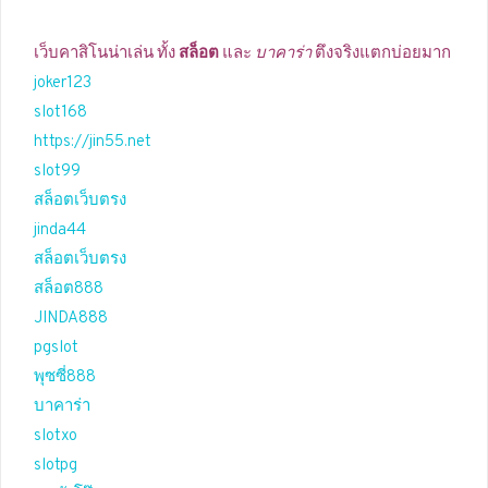
เว็บคาสิโนน่าเล่น ทั้ง
สล็อต
และ
บาคาร่า
ตึงจริงแตกบ่อยมาก
joker123
slot168
https://jin55.net
slot99
สล็อตเว็บตรง
jinda44
สล็อตเว็บตรง
สล็อต888
JINDA888
pgslot
พุซซี่888
บาคาร่า
slotxo
slotpg