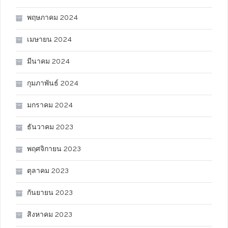
พฤษภาคม 2024
เมษายน 2024
มีนาคม 2024
กุมภาพันธ์ 2024
มกราคม 2024
ธันวาคม 2023
พฤศจิกายน 2023
ตุลาคม 2023
กันยายน 2023
สิงหาคม 2023