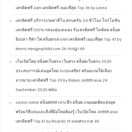
เครดิตฟรี แจก เครดิตฟรี เยอะที่สุด Top 36 by Leora
เครดิตฟรี บริการเกมคาสิโน ครบครัน 24 ชั่วโมง โปรโมชั่น
เครดิตฟรี 100% กล่องสุ่มเฮงเฮง รับเครดิตฟรี ไลฟ์สด สล็อต
ยิงปลา กีฬา ไพ่ สล็อต168 แจก เครดิตฟรี เยอะที่สุด Top 47 by
Morris Hengjing168d.com 26 กรกฎา 69
เว็บเปิดใหม่ สล็อตเว็บตรง เว็บตรง สล็อตเว็บตรง 2026
ประสบการณ์เล่นยุคใหม่ ระบบเสถียร พร้อมเกมให้เลือก
มากมาย เครดิตฟรี Top 29 by Ruben Jin888.asia 24
September 2026 พนัน
casino online สล็อต888 เจาะลึก สล็อต เกมยอดฮิตแห่งยุค
พร้อมวิธีเล่นและสิ่งที่มือใหม่ต้องรู้ เว็บเปิดใหม่ Jin888.asia
เครดิตฟรี Top 61 by Ricardo 19 webตรง ก.ค. 69