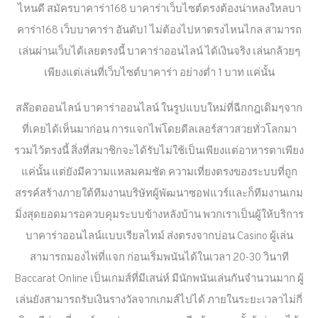
ไหนดี สมัครบาคาร่า168 บาคาร่าเว็บไซต์ตรงต้องน่าหลงใหลบา
คาร่า168 เว็บบาคาร่า อันดับ1 ไม่ต้องไปหาตรงไหนไกล สามารถ
เล่นผ่านเว็บได้เลยตรงนี้ บาคาร่าออนไลน์ ได้เงินจริง เล่นกล้วยๆ
เพียงแต่เล่นที่เว็บไซต์บาคาร่า อย่างต่ำ 1 บาท แค่นั้น
สล๊อตออนไลน์ บาคาร่าออนไลน์ ในรูปแบบใหม่ที่ฉีกกฎเดิมๆจาก
ที่เคยได้เห็นมาก่อน การแจกไพ่โดยดีลเลอร์สาวสวยทั่วโลกมา
รวมไว้ตรงนี้ สิ่งที่สมาชิกจะได้รับไม่ใช้เป็นเพียงแต่อาหารตาเพียง
แค่นั้น แต่ยังมีความแหลมคมชัด ความเที่ยงตรงของระบบที่ถูก
สรรค์สร้างภายใต้ทีมงานบริษัทผู้พัฒนาซอฟแวร์และก็ทีมงานเกม
มิ่งสุดยอดมารอควบคุมระบบข้างหลังบ้าน พวกเราเป็นผู้ให้บริการ
บาคาร่าออนไลน์แบบเรียลไทม์ ส่งตรงจากบ่อน Casino ผู้เล่น
สามารถมองไพ่ที่แจก ก่อนเริ่มพนันได้ในเวลา 20-30 วินาที
Baccarat Online เป็นเกมส์ที่มีเสน่ห์ มีนักพนันเล่นกันจำนวนมาก ผู้
เล่นยังสามารถรับเงินรางวัลจากเกมส์ไปได้ ภายในระยะเวลาไม่กี่