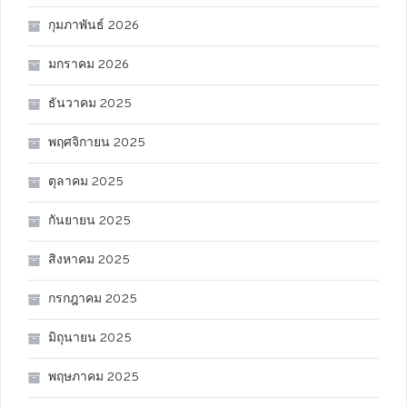
กุมภาพันธ์ 2026
มกราคม 2026
ธันวาคม 2025
พฤศจิกายน 2025
ตุลาคม 2025
กันยายน 2025
สิงหาคม 2025
กรกฎาคม 2025
มิถุนายน 2025
พฤษภาคม 2025