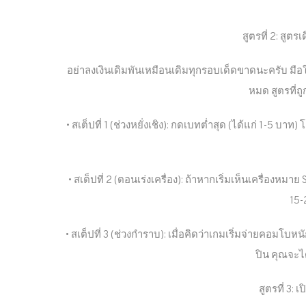
สูตรที่ 2: สูตร
อย่าลงเงินเดิมพันเหมือนเดิมทุกรอบเด็ดขาดนะครับ มือใ
หมด สูตรที่ถู
• สเต็ปที่ 1 (ช่วงหยั่งเชิง): กดเบทต่ำสุด (ได้แก่ 1-5 
• สเต็ปที่ 2 (ตอนเร่งเครื่อง): ถ้าหากเริ่มเห็นเครื่องหมาย
15-
• สเต็ปที่ 3 (ช่วงกำราบ): เมื่อคิดว่าเกมเริ่มจ่ายคอมโบหน
ปิน คุณจะไ
สูตรที่ 3: 