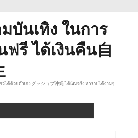
วามบันเทิง ในการ
ินฟรี ได้เงินคืน自
生
ยบ เที่ยวได้ด้วยตัวเอง グッジョブ沖縄 ได้เงินจริง หารายได้งามๆ