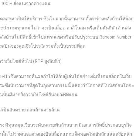
์แท้ 100% ส่งตรงจากต่างแดน
อกมาเปิดให้บริการ ซึ่งเว็บพวกนั้นสามารถตั้งค่าข้างหลังบ้านให้ล็อก
th เกมทุกเกม ไม่ว่าจะเป็นสล็อต คาสิโนสด หรือเดิมพันกีฬา ล้วนส่ง
ลังบ้านไม่มีสิทธิ์เข้าไปแทรกแซงหรือปรับปรุงระบบ Random Number
รสปินของคุณจึงโปร่งใสรวมทั้งเป็นธรรมที่สุด
กว่าเว็บไซต์ทั่วไป (RTP สูงลิบลิ่ว)
betth จึงสามารถคืนผลกำไรให้กับผู้เล่นได้อย่างเต็มที่ เกมสล็อตในเว็บ
.5% ซึ่งนับว่ามากที่สุดในอุตสาหกรรมนี้ แสดงว่าโอกาสที่โบนัสก้อนโตจะ
นั้นมีมากยิ่งกว่าเว็บไซต์อื่นอย่างชัดเจน
ไม่เป็นอันตราย ถอนล้านจ่ายล้าน
ว็บตรง มีทุนหมุนเวียนระดับหลายพันล้านบาท มีเอกสารสิทธิ์ประกอบธุรกิจ
ุนั้น ไม่ว่าคุณจะดวงเฮงปั่นสล็อตแตกแจ็คพอตใหญ่หลักแสนหรือหลัก