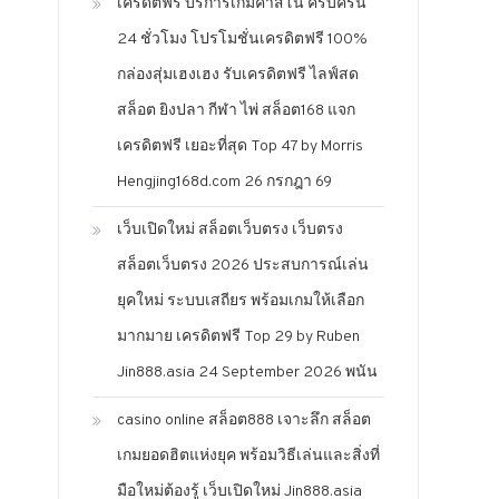
เครดิตฟรี บริการเกมคาสิโน ครบครัน
24 ชั่วโมง โปรโมชั่นเครดิตฟรี 100%
กล่องสุ่มเฮงเฮง รับเครดิตฟรี ไลฟ์สด
สล็อต ยิงปลา กีฬา ไพ่ สล็อต168 แจก
เครดิตฟรี เยอะที่สุด Top 47 by Morris
Hengjing168d.com 26 กรกฎา 69
เว็บเปิดใหม่ สล็อตเว็บตรง เว็บตรง
สล็อตเว็บตรง 2026 ประสบการณ์เล่น
ยุคใหม่ ระบบเสถียร พร้อมเกมให้เลือก
มากมาย เครดิตฟรี Top 29 by Ruben
Jin888.asia 24 September 2026 พนัน
casino online สล็อต888 เจาะลึก สล็อต
เกมยอดฮิตแห่งยุค พร้อมวิธีเล่นและสิ่งที่
มือใหม่ต้องรู้ เว็บเปิดใหม่ Jin888.asia