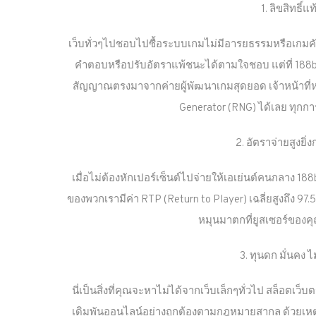
1. ลิขสิทธิ
เว็บทั่วๆไปชอบไปซื้อระบบเกมไม่มีอารยธรรมหรือเกมคัดล
คำตอบหรือปรับอัตราแพ้ชนะได้ตามใจชอบ แต่ที่ 188bet
สัญญาณตรงมาจากค่ายผู้พัฒนาเกมสุดยอด เจ้าหน้าที่ห
Generator (RNG) ได้เลย ทุกกา
2. อัตราจ่ายสูงยิ่ง
เมื่อไม่ต้องหักเปอร์เซ็นต์ไปจ่ายให้เอเย่นต์คนกลาง 188
ของพวกเรามีค่า RTP (Return to Player) เฉลี่ยสูงถึง 97
หมุนมาตกที่ยูสเซอร์ของคุณ
3. ทุนดก มั่นคง 
นี่เป็นสิ่งที่คุณจะหาไม่ได้จากเว็บเล็กๆทั่วไป สล็อตเ
เดิมพันออนไลน์อย่างถูกต้องตามกฎหมายสากล ด้วยเหต