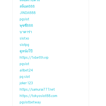
สล็อตเว็บตรง
สล็อต888
JINDA888
pgslot
พุซซี่888
บาคาร่า
slotxo
slotpg
ดูหนังโป๊
https://1xbetth.vip
pgslot
allbet24
pg slot
joker 123
https://samurai777.net
https://tokyoslot88.com
pgslotbetway