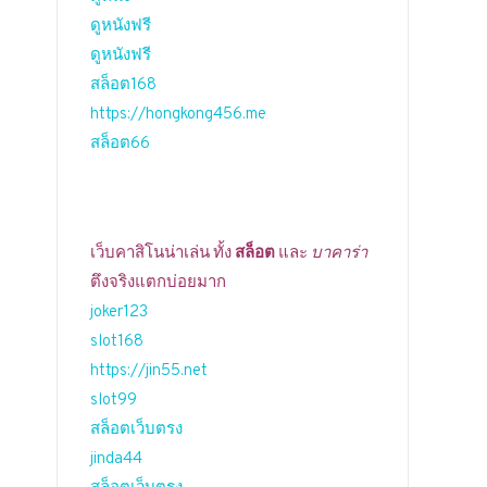
ดูหนังฟรี
ดูหนังฟรี
สล็อต168
https://hongkong456.me
สล็อต66
เว็บคาสิโนน่าเล่น ทั้ง
สล็อต
และ
บาคาร่า
ตึงจริงแตกบ่อยมาก
joker123
slot168
https://jin55.net
slot99
สล็อตเว็บตรง
jinda44