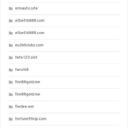
erisauto.site
etbet16888.com
etbet16888.com
eu369clubs.com
fafa 123 slot
faro168
finn88gold.me
finn88gold.me
fiwdee.win
fortune99vip.com