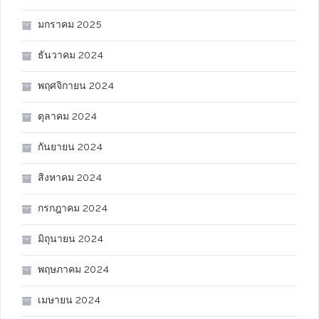
มกราคม 2025
ธันวาคม 2024
พฤศจิกายน 2024
ตุลาคม 2024
กันยายน 2024
สิงหาคม 2024
กรกฎาคม 2024
มิถุนายน 2024
พฤษภาคม 2024
เมษายน 2024