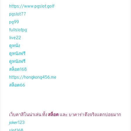
https://www.pgslot.golf
pgslot77
pg99
fullslotpg
live22
ดูหนัง
ดูหนังฟรี
ดูหนังฟรี
สล็อต168
https://hongkong456.me
สล็อต66
เว็บคาสิโนน่าเล่น ทั้ง
สล็อต
และ
บาคาร่า
ตึงจริงแตกบ่อยมาก
joker123
slot168