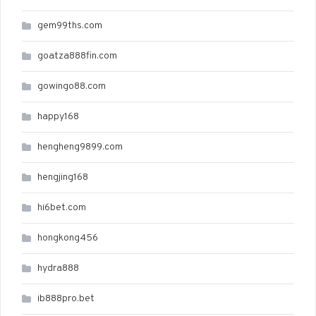
gem99ths.com
goatza888fin.com
gowingo88.com
happy168
hengheng9899.com
hengjing168
hi6bet.com
hongkong456
hydra888
ib888pro.bet