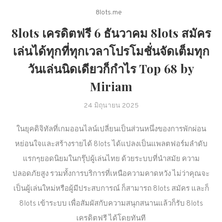
8lots.me
8lots เครดิตฟรี 6 ธันวาคม 8lots สมัคร
เล่นได้ทุกที่ทุกเวลาโปรโมชั่นจัดเต็มทุก
วันเล่นนิดเดียวก็กำไร Top 68 by
Miriam
24 มิถุนายน 2025
ในยุคดิจิทัลที่เกมออนไลน์เปลี่ยนเป็นส่วนหนึ่งของการพักผ่อน
หย่อนใจและสร้างรายได้ 8lots ได้แปลงเป็นแพลตฟอร์มลำดับ
แรกๆยอดนิยมในกรุ๊ปผู้เล่นไทย ด้วยระบบที่นำสมัย ความ
ปลอดภัยสูง รวมทั้งการบริการที่เหนือความคาดหวัง ไม่ว่าคุณจะ
เป็นผู้เล่นใหม่หรือผู้มีประสบการณ์ ก็สามารถ 8lots สมัคร และก็
8lots เข้าระบบ เพื่อสัมผัสกับความสนุกสนานแล้วก็รับ 8lots
เครดิตฟรี ได้โดยทันที