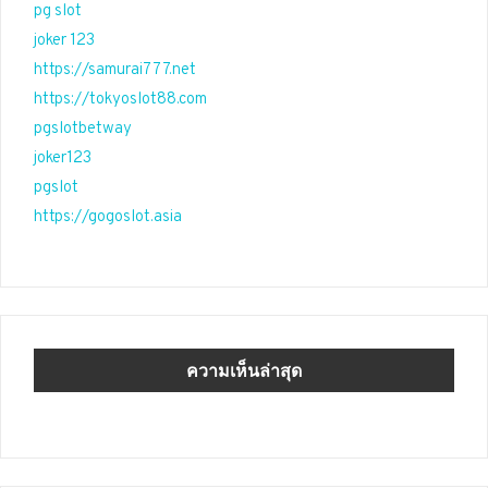
pg slot
joker 123
https://samurai777.net
https://tokyoslot88.com
pgslotbetway
joker123
pgslot
https://gogoslot.asia
ความเห็นล่าสุด