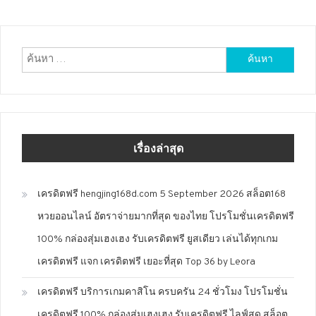
ค้นหา
สำหรับ:
เรื่องล่าสุด
เครดิตฟรี hengjing168d.com 5 September 2026 สล็อต168
หวยออนไลน์ อัตราจ่ายมากที่สุด ของไทย โปรโมชั่นเครดิตฟรี
100% กล่องสุ่มเฮงเฮง รับเครดิตฟรี ยูสเดียว เล่นได้ทุกเกม
เครดิตฟรี แจก เครดิตฟรี เยอะที่สุด Top 36 by Leora
เครดิตฟรี บริการเกมคาสิโน ครบครัน 24 ชั่วโมง โปรโมชั่น
เครดิตฟรี 100% กล่องสุ่มเฮงเฮง รับเครดิตฟรี ไลฟ์สด สล็อต