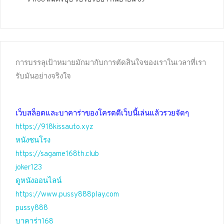
การบรรลุเป้าหมายมักมากับการตัดสินใจของเราในเวลาที่เรา
รับมันอย่างจริงใจ
เว็บสล็อตและบาคาร่าของโครตดีเว็บนี้เล่นแล้วรวยจัดๆ
https://918kissauto.xyz
หนังชนโรง
https://sagame168th.club
joker123
ดูหนังออนไลน์
https://www.pussy888play.com
pussy888
บาคาร่า168