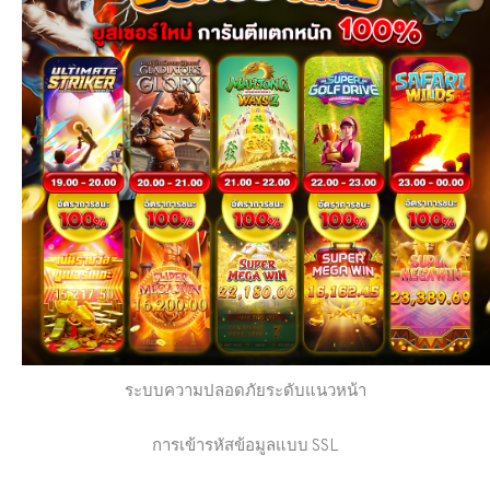
ระบบความปลอดภัยระดับแนวหน้า
การเข้ารหัสข้อมูลแบบ SSL