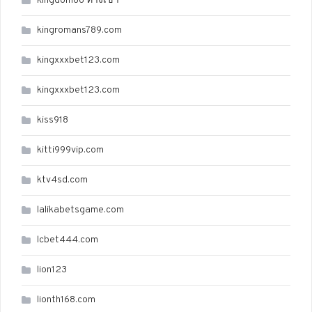
kingdom66 ทางเข้า
kingromans789.com
kingxxxbet123.com
kingxxxbet123.com
kiss918
kitti999vip.com
ktv4sd.com
lalikabetsgame.com
lcbet444.com
lion123
lionth168.com