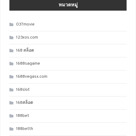
หมวดหมู่
037movie
123xos.com
168 สล็อต
1688sagame
1688vegasx.com
168slot
168สล็อต
188bet
188betth