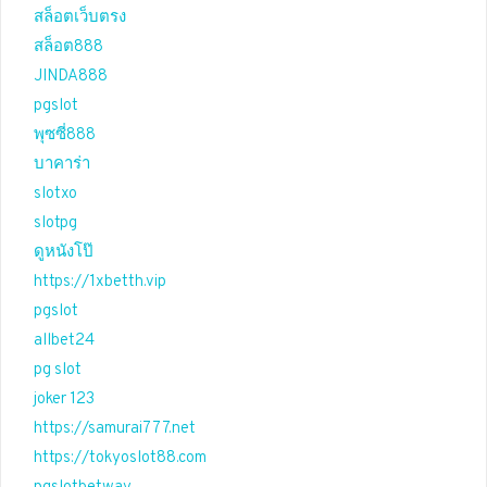
สล็อตเว็บตรง
สล็อต888
JINDA888
pgslot
พุซซี่888
บาคาร่า
slotxo
slotpg
ดูหนังโป๊
https://1xbetth.vip
pgslot
allbet24
pg slot
joker 123
https://samurai777.net
https://tokyoslot88.com