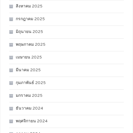
สิงหาคม 2025
กรกฎาคม 2025
มิถุนายน 2025
พฤษภาคม 2025
เมษายน 2025
มีนาคม 2025
กุมภาพันธ์ 2025
มกราคม 2025
ธันวาคม 2024
พฤศจิกายน 2024