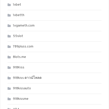
1xbet
1xbetth
1xgameth.com
55slot
789pluss.com
8lots.me
918Kiss
918kiss ดาวน์โหลด
918kissauto
918kissme