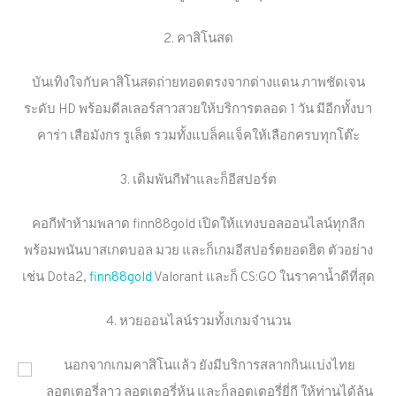
2. คาสิโนสด
บันเทิงใจกับคาสิโนสดถ่ายทอดตรงจากต่างแดน ภาพชัดเจน
ระดับ HD พร้อมดีลเลอร์สาวสวยให้บริการตลอด 1 วัน มีอีกทั้งบา
คาร่า เสือมังกร รูเล็ต รวมทั้งแบล็คแจ็คให้เลือกครบทุกโต๊ะ
3. เดิมพันกีฬาและก็อีสปอร์ต
คอกีฬาห้ามพลาด finn88gold เปิดให้แทงบอลออนไลน์ทุกลีก
พร้อมพนันบาสเกตบอล มวย และก็เกมอีสปอร์ตยอดฮิต ตัวอย่าง
เช่น Dota2,
finn88gold
Valorant และก็ CS:GO ในราคาน้ำดีที่สุด
4. หวยออนไลน์รวมทั้งเกมจำนวน
นอกจากเกมคาสิโนแล้ว ยังมีบริการสลากกินแบ่งไทย
ลอตเตอรี่ลาว ลอตเตอรี่หุ้น และก็ลอตเตอรี่ยี่กี ให้ท่านได้ลุ้น