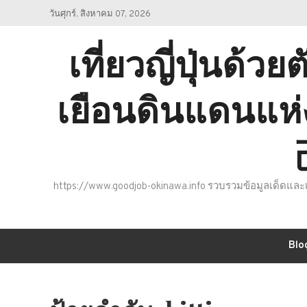
Skip
วันศุกร์, สิงหาคม 07, 2026
to
เที่ยวญี่ปุ่นด้
content
เยือนดินแดนแห่งอ
https://www.goodjob-okinawa.info รวบรวมข้อมูลเด็ดและเร
Blo