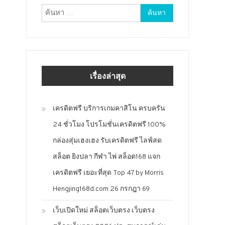
ค้นหา
สำหรับ:
เรื่องล่าสุด
เครดิตฟรี บริการเกมคาสิโน ครบครัน
24 ชั่วโมง โปรโมชั่นเครดิตฟรี 100%
กล่องสุ่มเฮงเฮง รับเครดิตฟรี ไลฟ์สด
สล็อต ยิงปลา กีฬา ไพ่ สล็อต168 แจก
เครดิตฟรี เยอะที่สุด Top 47 by Morris
Hengjing168d.com 26 กรกฎา 69
เว็บเปิดใหม่ สล็อตเว็บตรง เว็บตรง