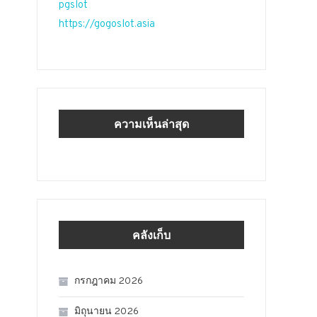
pgslot
https://gogoslot.asia
ความเห็นล่าสุด
คลังเก็บ
กรกฎาคม 2026
มิถุนายน 2026