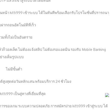
OTP แล้วก็เข้าสู่ระบบได้โดยทันที
านหน้า kitti999 เข้าระบบ ได้ในทันทีพร้อมเลือกรับโปรโมชั่นที่ปรารถนา
ฝากถอนอัตโนมัติที่เร็ว
มทั้งไม่เป็นอันตราย
ก็วอลเล็ต ไม่ต้องแจ้งสลิป ไม่ต้องรอแอดมิน รองรับ Mobile Banking
ย่างเต็มรูปแบบ
ไม่มีขั้นต่ำ
นได้สูงสุดต่อวันหลักแสน พร้อมบริการ 24 ชั่วโมง
tti999 เป็นลู่ทางที่เยี่ยมที่สุด
ปการของเกม ระบบความปลอดภัย การสมัครง่าย kitti999 เข้าสู่ระบบ ได้