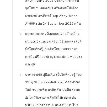
สล็อตเว็บตรง 2026 ประสบการณ์เล่น
ยุคใหม่ ระบบเสถียร พร้อมเกมให้เลือก
มากมาย เครดิตฟรี Top 29 by Ruben
Jin888.asia 24 September 2026 พนัน
casino online สล็อต888 เจาะลึก สล็อต
เกมยอดฮิตแห่งยุค พร้อมวิธีเล่นและสิ่งที่
มือใหม่ต้องรู้ เว็บเปิดใหม่ Jin888.asia
เครดิตฟรี Top 61 by Ricardo 19 webตรง
ก.ค. 69
บาคาร่า168 คู่มือเลือกเว็บไพ่ที่ควรรู้ Top
35 by Starla sexy168c.com ดีลสมาชิก
ใหม่ ชนะ/แพ้ 8 ตาติด รับ 5 หมื่น ระบบ
อัตโนมัติเจ้าแรก สัมผัสโต๊ะสดระดับ
พรีเมียม บาคาร่า168 สมัครปุ๊บ รับโปร