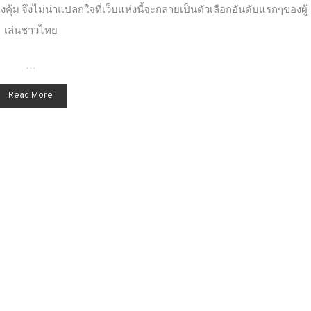
ย่างคุ้ม จึงไม่น่าแปลกใจที่เว็บแห่งนี้จะกลายเป็นตัวเลือกอันดับแรกๆของผู้
เล่นชาวไทย
…
Read More