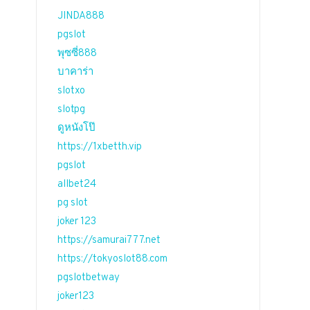
JINDA888
pgslot
พุซซี่888
บาคาร่า
slotxo
slotpg
ดูหนังโป๊
https://1xbetth.vip
pgslot
allbet24
pg slot
joker 123
https://samurai777.net
https://tokyoslot88.com
pgslotbetway
joker123