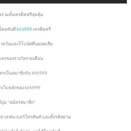
รวมทั้งเครดิตฟรีสุดคุ้ม
โดยทันที
kitti999
เครดิตฟรี
รายวันและก็โบนัสคืนยอดเสีย
แจกของรางวัลรายเดือน
ัครเป็นสมาชิกกับ kitti999
้าเว็บหลักของ kitti999
ี่ปุ่ม “สมัครสมาชิก”
่างเช่น เบอร์โทรศัพท์ และตั้งรหัสผ่าน