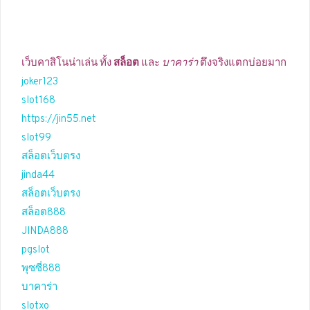
เว็บคาสิโนน่าเล่น ทั้ง
สล็อต
และ
บาคาร่า
ตึงจริงแตกบ่อยมาก
joker123
slot168
https://jin55.net
slot99
สล็อตเว็บตรง
jinda44
สล็อตเว็บตรง
สล็อต888
JINDA888
pgslot
พุซซี่888
บาคาร่า
slotxo