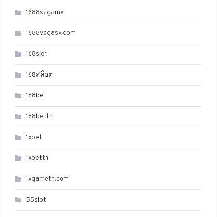
1688sagame
1688vegasx.com
168slot
168สล็อต
188bet
188betth
1xbet
1xbetth
1xgameth.com
55slot