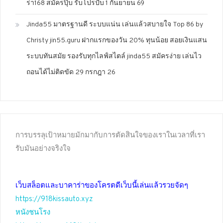
ร่า168 สมัครปุ๊บ รับโปรปั๊บ 1 กันยายน 69
Jinda55 มาตรฐานดี ระบบแน่น เล่นแล้วสบายใจ Top 86 by
Christy jin55.guru ฝากแรกของวัน 20% ทุนน้อย สอยเงินแสน
ระบบทันสมัย รองรับทุกไลฟ์สไตล์ jinda55 สมัครง่าย เล่นไว
ถอนได้ไม่ติดขัด 29 กรกฎา 26
การบรรลุเป้าหมายมักมากับการตัดสินใจของเราในเวลาที่เรา
รับมันอย่างจริงใจ
เว็บสล็อตและบาคาร่าของโครตดีเว็บนี้เล่นแล้วรวยจัดๆ
https://918kissauto.xyz
หนังชนโรง