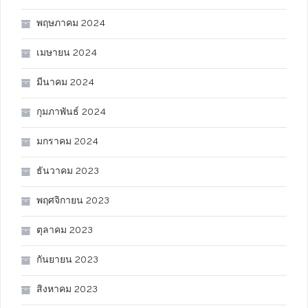
พฤษภาคม 2024
เมษายน 2024
มีนาคม 2024
กุมภาพันธ์ 2024
มกราคม 2024
ธันวาคม 2023
พฤศจิกายน 2023
ตุลาคม 2023
กันยายน 2023
สิงหาคม 2023