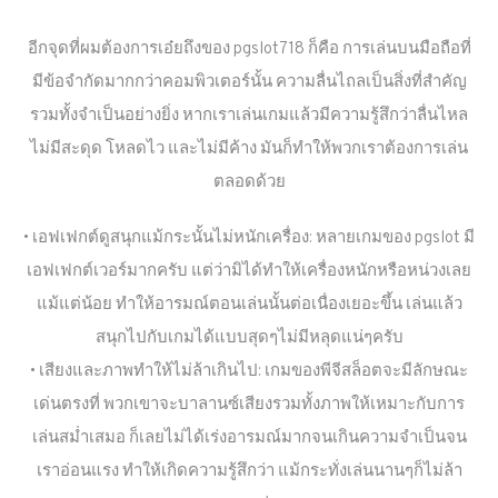
อีกจุดที่ผมต้องการเอ๋ยถึงของ pgslot718 ก็คือ การเล่นบนมือถือที่
มีข้อจำกัดมากกว่าคอมพิวเตอร์นั้น ความลื่นไถลเป็นสิ่งที่สำคัญ
รวมทั้งจำเป็นอย่างยิ่ง หากเราเล่นเกมแล้วมีความรู้สึกว่าลื่นไหล
ไม่มีสะดุด โหลดไว และไม่มีค้าง มันก็ทำให้พวกเราต้องการเล่น
ตลอดด้วย
• เอฟเฟกต์ดูสนุกแม้กระนั้นไม่หนักเครื่อง: หลายเกมของ pgslot มี
เอฟเฟกต์เวอร์มากครับ แต่ว่ามิได้ทำให้เครื่องหนักหรือหน่วงเลย
แม้แต่น้อย ทำให้อารมณ์ตอนเล่นนั้นต่อเนื่องเยอะขึ้น เล่นแล้ว
สนุกไปกับเกมได้แบบสุดๆไม่มีหลุดแน่ๆครับ
• เสียงและภาพทำให้ไม่ล้าเกินไป: เกมของพีจีสล็อตจะมีลักษณะ
เด่นตรงที่ พวกเขาจะบาลานซ์เสียงรวมทั้งภาพให้เหมาะกับการ
เล่นสม่ำเสมอ ก็เลยไม่ได้เร่งอารมณ์มากจนเกินความจำเป็นจน
เราอ่อนแรง ทำให้เกิดความรู้สึกว่า แม้กระทั่งเล่นนานๆก็ไม่ล้า