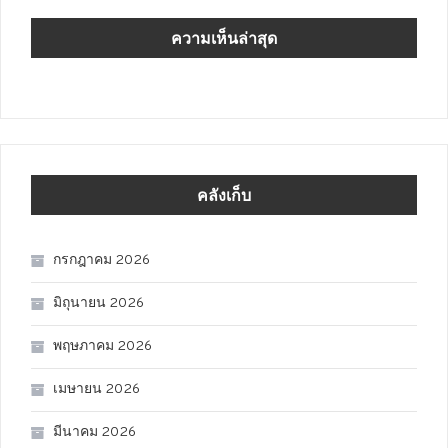
ความเห็นล่าสุด
คลังเก็บ
กรกฎาคม 2026
มิถุนายน 2026
พฤษภาคม 2026
เมษายน 2026
มีนาคม 2026