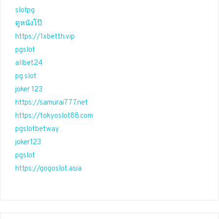
slotpg
ดูหนังโป๊
https://1xbetth.vip
pgslot
allbet24
pg slot
joker 123
https://samurai777.net
https://tokyoslot88.com
pgslotbetway
joker123
pgslot
https://gogoslot.asia