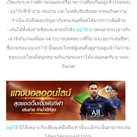
เปิดเกมระหว่างพัก ก่อนนอน หรือเวลาว่างสั้นๆกันอยู่แล้ว เกมของ
pg718 ที่เข้าง่าย เล่นง่าย และไม่สลับซับซ้อนมากจนเกินความ
จำเป็น มันจึงตอบปัญหากับคนเล่นสล็อตได้มากกว่าเดิมด้วย
• เล่นได้ทั้งยังสายชิลและสายจริงจัง:
pg718
บางคนอาจจะเอาจริง
เอาจังกับเกมสล็อต แต่ว่าบางบุคคลบางทีก็อาจจะอยากเล่นชิลๆ
ซึ่งเกมของ pgslot718 นั้นตอบโจทย์ผู้เล่นทั้งคู่สายอยู่แล้ว ไม่ว่าจะ
ชอบแบบไหนก็สนุกสนานกับเกมของเราได้แน่นอนครับ มาลอง
กันเลย!
pg718
มิได้เหมาะกับเพียงแค่มือถือเท่านั้น แม้กระนั้นสามารถเล่น