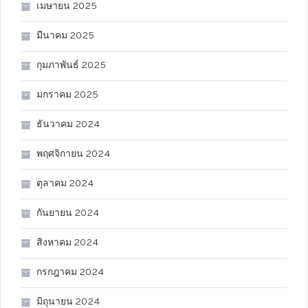
เมษายน 2025
มีนาคม 2025
กุมภาพันธ์ 2025
มกราคม 2025
ธันวาคม 2024
พฤศจิกายน 2024
ตุลาคม 2024
กันยายน 2024
สิงหาคม 2024
กรกฎาคม 2024
มิถุนายน 2024