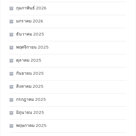
กุมภาพันธ์ 2026
มกราคม 2026
ธันวาคม 2025
พฤศจิกายน 2025
ตุลาคม 2025
กันยายน 2025
สิงหาคม 2025
กรกฎาคม 2025
มิถุนายน 2025
พฤษภาคม 2025