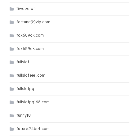
fiwdee.win
fortune99vip.com
fox689ok.com
fox689ok.com
fullslot
fullsloteiei.com
fullslotpg
fullslotpg168.com
funny18
future24bet.com