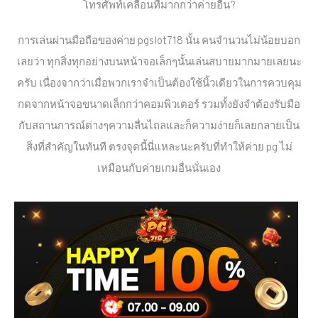
โทรศัพท์เคลื่อนที่มากกว่าค่ายอื่น?
การเล่นผ่านมือถือของค่าย pgslot718 นั้น คนจำนวนไม่น้อยบอก
เลยว่า ทุกสิ่งทุกอย่างบนหน้าจอเล็กๆนั้นเล่นสบายมากมายเลยนะ
ครับ เนื่องจากว่าเมื่อพวกเราจำเป็นต้องใช้นิ้วเดียวในการควบคุม
กดจากหน้าจอขนาดเล็กกว่าคอมพิวเตอร์ รวมทั้งยังจำต้องรับมือ
กับสถานการณ์ต่างๆความลื่นไถลและก็ความง่ายก็เลยกลายเป็น
สิ่งที่สำคัญในทันที ตรงจุดนี้นี่แหละนะครับที่ทำให้ค่าย pg ไม่
เหมือนกับค่ายเกมอื่นนั่นเอง