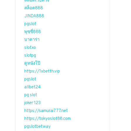
สล็อตเว็บตรง
สล็อต888
JINDA888
pgslot
พุซซี่888
บาคาร่า
slotxo
slotpg
ดูหนังโป๊
https://1xbetth.vip
pgslot
allbet24
pg slot
joker 123
https://samurai777.net
https://tokyoslot88.com
pgslotbetway