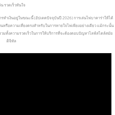
ล่น รวดเร็วทันใจ
ทำเงินอยู่ในขณะนี้ (อัปเดตปัจจุบันปี 2026) การเล่นไพ่บาคาร่าให้ได้
ินเงินหรือความเที่ยงตรงสำหรับในการทายใจไพ่เพียงอย่างเดียว แม้กระนั้น
 รวมทั้งความรวดเร็วในการให้บริการที่จะต้องตอบปัญหาไลฟ์สไตล์สมัย
ดิจิทัล