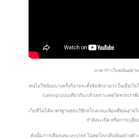
บาคาร่า เว็บพนันอย่าง
คนไม่ใช่น้อยบางครั้งก็อาจจะตั้งข้อซักถามว่า ในเมื่อเว็
Gaming) แบบเดียวกัน แล้วเพราะเหตุใดพวกเราต
เว็บที่ไม่ได้มาตรฐานชอบใช้กลโกงแนบเนียนที่คุณอาจไม่ร
กำลังจะเปิด หรือการเปลี
ดังนั้น การเลือกเล่น sexy168 ไม่คดโกง เดิมพันอย่างต่ำ เว็บ