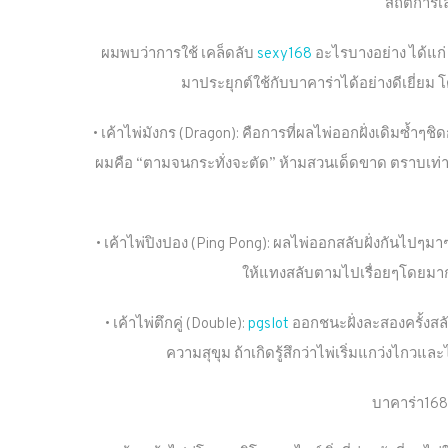
สถิติการ
ผมพบว่าการใช้ เคล็ดลับ
sexy168
อะไรบางอย่าง ได้แก่
มาประยุกต์ใช้กับบาคาร่าได้อย่างดีเยี่ยม โด
• เค้าไพ่มังกร (Dragon): คือการที่ผลไพ่ออกฝั่งเดิมซ้ำๆช
ผมคือ “ตามจนกระทั่งจะตัด” ห้ามสวนเด็ดขาด ตราบเท่าที่
• เค้าไพ่ปิงปอง (Ping Pong): ผลไพ่ออกสลับฝั่งกันไปๆมาๆ
ให้แทงสลับตามไปเรื่อยๆโดยมาก
• เค้าไพ่ตึกคู่ (Double):
pgslot
ออกชนะฝั่งละสองครั้งสลับก
ความสุขุม ถ้าเกิดรู้สึกว่าไพ่เริ่มแกว่งไกวและ
บาคาร่า16