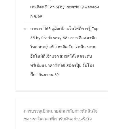
เครดิตฟรี Top 61 by Ricardo 19 webตรง
ก.ค. 69
บาคาร่า168 คู่มือเลือกเว็บไพ่ที่ควรรู้ Top
35 by Starla sexy168c.com ดีลสมาชิก
ใหม่ ชนะ/แพ้ 8 ตาติด รับ 5 หมื่น ระบบ
อัตโนมัติเจ้าแรก สัมผัสโต๊ะสดระดับ
พรีเมียม บาคาร่า168 สมัครปุ๊บ รับโปร
ปั๊บ 1 กันยายน 69
การบรรลุเป้าหมายมักมากับการตัดสินใจ
ของเราในเวลาที่เรารับมันอย่างจริงใจ