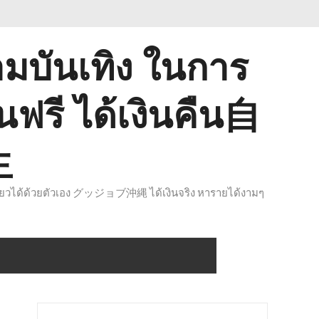
วามบันเทิง ในการ
ินฟรี ได้เงินคืน自
生
ยบ เที่ยวได้ด้วยตัวเอง グッジョブ沖縄 ได้เงินจริง หารายได้งามๆ