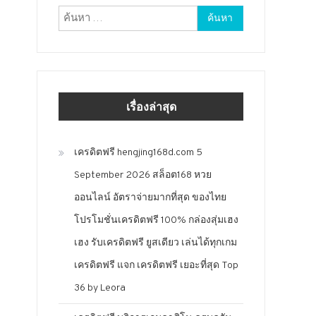
ค้นหา
สำหรับ:
เรื่องล่าสุด
เครดิตฟรี hengjing168d.com 5
September 2026 สล็อต168 หวย
ออนไลน์ อัตราจ่ายมากที่สุด ของไทย
โปรโมชั่นเครดิตฟรี 100% กล่องสุ่มเฮง
เฮง รับเครดิตฟรี ยูสเดียว เล่นได้ทุกเกม
เครดิตฟรี แจก เครดิตฟรี เยอะที่สุด Top
36 by Leora