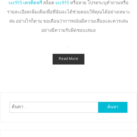
ssc915 เครดิตฟรี
สล็อต
ssc915
หรือหวย โปรดระบุคำถามหรือ
รายละเอียดเพิ่มเติมเพื่อที่ฉันจะได้ช่วยตอบให้คุณได้อย่างเหมาะ
สม อย่างไรก็ตาม ขอเตือนว่าการพนันมีความเสี่ยงและควรเล่น
อย่างมีความรับผิดชอบเสมอ
…
Read More
ค้นหา
สำหรับ: