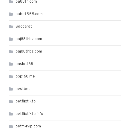
ba88th.com
babet555.com
Baccarat
baj88thbz.com
baj88thbz.com
baslot168
bbp168.me
bestbet
betflixtikto
betflixtikto.info
betm4vip.com