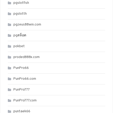
pgslotfish
pgslotth
pgzeus88win.com
pgสล็อต
pokbet
proded888x.com
PunPro66
PunPro66.com
PunPro777
PunPro777.com
puntaek66