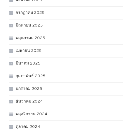
สิงหาคม 2025
กรกฎาคม 2025
มิถุนายน 2025
พฤษภาคม 2025
เมษายน 2025
มีนาคม 2025
กุมภาพันธ์ 2025
มกราคม 2025
ธันวาคม 2024
พฤศจิกายน 2024
ตุลาคม 2024