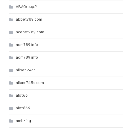
ABAGroup2
abbet789.com
acebet789.com
adm789.info
adm789.info
allbet24hr
allone745s.com
alot66
alot666
ambking