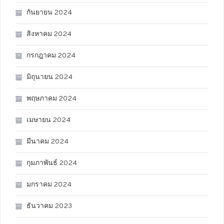
กันยายน 2024
สิงหาคม 2024
กรกฎาคม 2024
มิถุนายน 2024
พฤษภาคม 2024
เมษายน 2024
มีนาคม 2024
กุมภาพันธ์ 2024
มกราคม 2024
ธันวาคม 2023