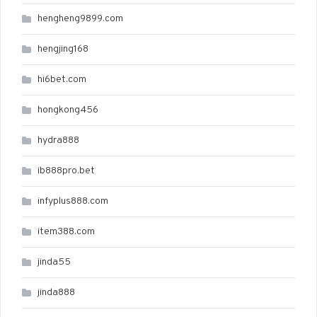
hengheng9899.com
hengjing168
hi6bet.com
hongkong456
hydra888
ib888pro.bet
infyplus888.com
item388.com
jinda55
jinda888