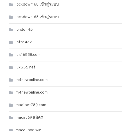
lockdown168 เข้าสู่ระบบ
lockdown168 เข้าสู่ระบบ
london45
lotto432
luis16888.com
lux555.net
m4newonline.com
m4newonline.com
mac1bet789.com
macau69 สมัคร
macau888.win