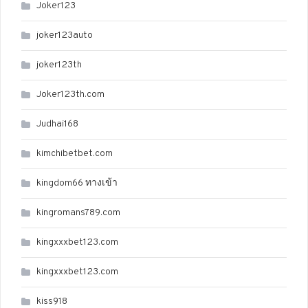
Joker123
joker123auto
joker123th
Joker123th.com
Judhai168
kimchibetbet.com
kingdom66 ทางเข้า
kingromans789.com
kingxxxbet123.com
kingxxxbet123.com
kiss918